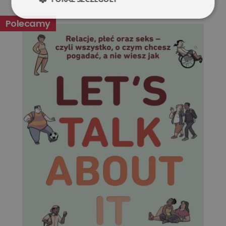
Niezbędne
Wydajność
Polecamy
Targetowanie
Funkcjonalność
Niesklasyfikowane
Niezbędne
Wydajność
Targetowanie
Funkcjonalność
Niesklasyfikowane
Niezbędne pliki cookie umożliwiają korzystanie z
podstawowych funkcji strony internetowej, takich jak
logowanie użytkownika i zarządzanie kontem. Bez