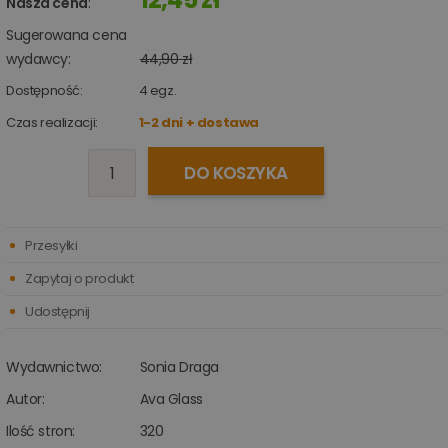
Nasza cena
:
Sugerowana cena
wydawcy:
44,90 zł
Dostępność:
4
egz.
Czas realizacji:
1-2 dni + dostawa
DO KOSZYKA
Przesyłki
Zapytaj o produkt
Udostępnij
Wydawnictwo:
Sonia Draga
Autor:
Ava Glass
Ilość stron:
320