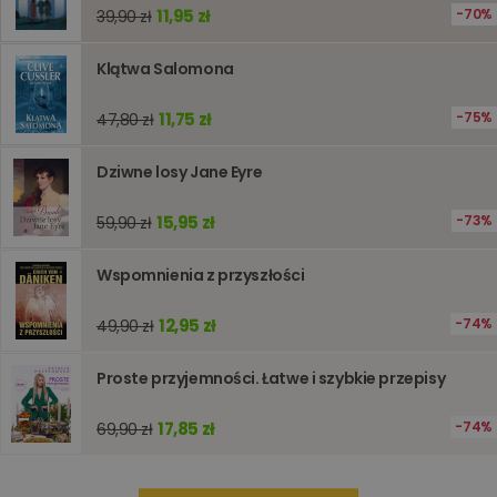
internet
11,95 zł
70%
39,90 zł
pomagaj
analizie i
optymali
Klątwa Salomona
wydajno
strony
internet
11,75 zł
75%
47,80 zł
PHPSESSID
Sesja
Cookie
PHP.net
generow
www.oczytani.pl
przez apl
Dziwne losy Jane Eyre
oparte n
PHP. Jest
identyfik
15,95 zł
73%
59,90 zł
ogólneg
przeznac
używany
Wspomnienia z przyszłości
obsługi
zmiennyc
użytkown
12,95 zł
74%
49,90 zł
Zwykle je
liczba
generow
losowo,
Proste przyjemności. Łatwe i szybkie przepisy
jej użyc
być spec
dla witry
17,85 zł
74%
69,90 zł
dobrym
przykład
utrzymy
statusu
zalogow