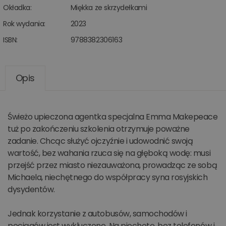
Okładka:
Miękka ze skrzydełkami
Rok wydania:
2023
ISBN:
9788382306163
Opis
Świeżo upieczona agentka specjalna Emma Makepeace
tuż po zakończeniu szkolenia otrzymuje poważne
zadanie. Chcąc służyć ojczyźnie i udowodnić swoją
wartość, bez wahania rzuca się na głęboką wodę: musi
przejść przez miasto niezauważona, prowadząc ze sobą
Michaela, niechętnego do współpracy syna rosyjskich
dysydentów.
Jednak korzystanie z autobusów, samochodów i
pociągów jest wykluczone. Na piechotę, bez telefonów i