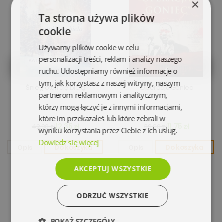
×
Ta strona używa plików
cookie
Używamy plików cookie w celu
personalizacji treści, reklam i analizy naszego
ruchu. Udostępniamy również informacje o
tym, jak korzystasz z naszej witryny, naszym
Śnieg otulił cię bielą
Operacja Goniec
partnerom reklamowym i analitycznym,
którzy mogą łączyć je z innymi informacjami,
które im przekazałeś lub które zebrali w
12,35 zł
11,75 zł
42,90 zł
39,90 zł
wyniku korzystania przez Ciebie z ich usług.
Dowiedz się więcej
Opis
Do koszyka
Opis
Do koszyka
AKCEPTUJ WSZYSTKIE
ODRZUĆ WSZYSTKIE
POKAŻ SZCZEGÓŁY