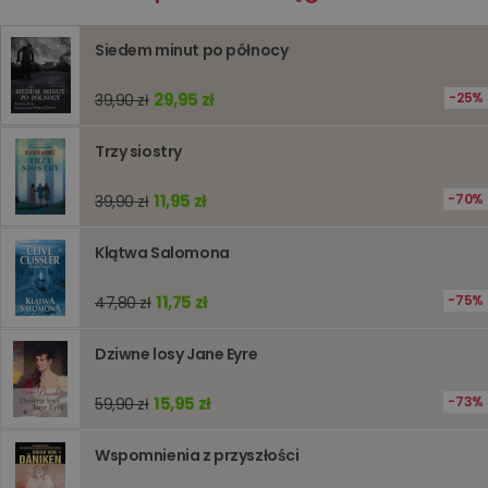
prywatności Google
licznik
www.oczytani.pl
1 godzina
Ten plik
jest uży
liczenia i
Siedem minut po północy
śledzeni
lub wyda
stronie
29,95 zł
25%
39,90 zł
internet
pomagaj
analizie i
Trzy siostry
optymali
wydajno
strony
internet
11,95 zł
70%
39,90 zł
PHPSESSID
Sesja
Cookie
PHP.net
generow
www.oczytani.pl
Klątwa Salomona
przez apl
oparte n
PHP. Jest
11,75 zł
75%
47,80 zł
identyfik
ogólneg
przeznac
używany
Dziwne losy Jane Eyre
obsługi
zmiennyc
użytkown
15,95 zł
73%
59,90 zł
Zwykle je
liczba
generow
Wspomnienia z przyszłości
losowo,
jej użyc
być spec