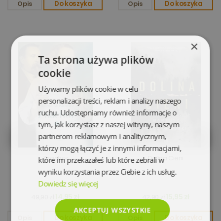
Opis
Do koszyka
Opis
Do koszyka
×
Ta strona używa plików
cookie
Używamy plików cookie w celu
personalizacji treści, reklam i analizy naszego
ruchu. Udostępniamy również informacje o
tym, jak korzystasz z naszej witryny, naszym
partnerom reklamowym i analitycznym,
którzy mogą łączyć je z innymi informacjami,
Znachor
Dolina Cieni
które im przekazałeś lub które zebrali w
wyniku korzystania przez Ciebie z ich usług.
Dowiedz się więcej
14,95 zł
15,95 zł
49,90 zł
42,90 zł
AKCEPTUJ WSZYSTKIE
Opis
Do koszyka
Opis
Do koszyka