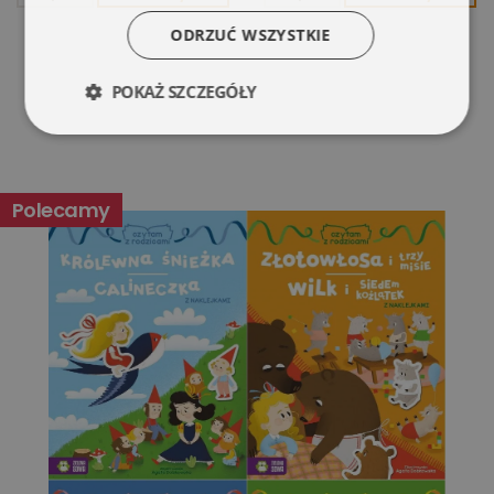
ODRZUĆ WSZYSTKIE
POKAŻ SZCZEGÓŁY
Niezbędne
Wydajność
Polecamy
Targetowanie
Funkcjonalność
Niesklasyfikowane
Niezbędne
Wydajność
Targetowanie