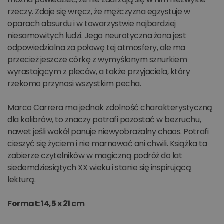
rzeczy. Zdaje się wręcz, że mężczyzna egzystuje w
oparach absurdu i w towarzystwie najbardziej
niesamowitych ludzi. Jego neurotyczna żona jest
odpowiedzialna za połowę tej atmosfery, ale ma
przecież jeszcze córkę z wymyślonym sznurkiem
wyrastającym z pleców, a także przyjaciela, który
rzekomo przynosi wszystkim pecha.
Marco Carrera ma jednak zdolność charakterystyczną
dla kolibrów, to znaczy potrafi pozostać w bezruchu,
nawet jeśli wokół panuje niewyobrażalny chaos. Potrafi
cieszyć się życiem i nie marnować ani chwili. Książka ta
zabierze czytelników w magiczną podróż do lat
siedemdziesiątych XX wieku i stanie się inspirującą
lekturą.
Format: 14,5 x 21 cm