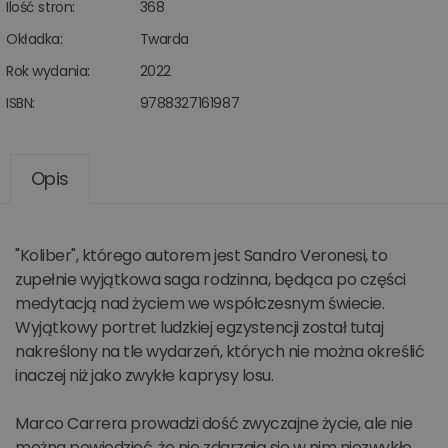
Ilość stron:
368
Okładka:
Twarda
Rok wydania:
2022
ISBN:
9788327161987
Opis
"Koliber", którego autorem jest Sandro Veronesi, to
zupełnie wyjątkowa saga rodzinna, będąca po części
medytacją nad życiem we współczesnym świecie.
Wyjątkowy portret ludzkiej egzystencji został tutaj
nakreślony na tle wydarzeń, których nie można określić
inaczej niż jako zwykłe kaprysy losu.
Marco Carrera prowadzi dość zwyczajne życie, ale nie
można powiedzieć, że nie zdarzają się w nim niezwykłe