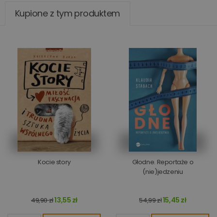
Kupione z tym produktem
Kocie story
Głodne. Reportaże o
(nie)jedzeniu
13,55 zł
15,45 zł
49,90 zł
54,99 zł