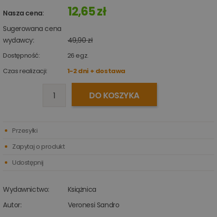
12,65 zł
Nasza cena
:
Sugerowana cena
wydawcy:
49,90 zł
Dostępność:
26
egz.
Czas realizacji:
1-2 dni + dostawa
DO KOSZYKA
Przesyłki
Zapytaj o produkt
Udostępnij
Wydawnictwo:
Książnica
Autor:
Veronesi Sandro