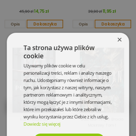
14,75 zł
11,95 zł
45,90 zł
39,90 zł
Opis
Do koszyka
Opis
Do koszyka
×
Ta strona używa plików
cookie
Używamy plików cookie w celu
personalizacji treści, reklam i analizy naszego
ruchu. Udostępniamy również informacje o
tym, jak korzystasz z naszej witryny, naszym
partnerom reklamowym i analitycznym,
którzy mogą łączyć je z innymi informacjami,
które im przekazałeś lub które zebrali w
wyniku korzystania przez Ciebie z ich usług.
Kat z Płaszowa
Guardian Angel. Bracia
Dowiedz się więcej
Mckinley. Tom 1