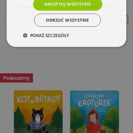
AKCEPTUJ WSZYSTKIE
13,75 zł
13,95 zł
44,90 zł
44,90 zł
Opis
Do koszyka
Opis
Do koszyka
ODRZUĆ WSZYSTKIE
POKAŻ SZCZEGÓŁY
Niezbędne
Wydajność
Targetowanie
Funkcjonalność
Polecamy
Niesklasyfikowane