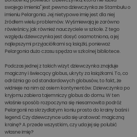
swojego imienia" jest pewna dziewczynka ze Stambułu o
imieniu Pelargonia. Jej nietypowe imię jest dla niej
źródłem wielu problemów. Wyśmiewają je zarówno
rówieśnicy, jak również nauczyciele w szkole. Z tego
względu dziewczynka jest dosyć osamotniona, a jej
najlepszymi przyjaciółkami są książki, ponieważ
Pelargonia dużo czasu spędza w szkolnej bibliotece.
Podczas jednej z takich wizyt dziewczynka znajduje
magiczny i świecący globus, ukryty za książkami. To, co
odróżnia go od standardowych globusów, to fakt, że
widnieje na nim aż osiem kontynentów. Dziewczynka po
kryjomu zabiera tajemniczy globus do domu. W ten
właśnie sposób rozpoczyna się niesamowita podróż
Pelargonii na skrzydlatym koniu prosto do krainy baśni i
legend. Czy dziewczynce uda się uratować magiczną
krainę? A przede wszystkim, czy uda jej się polubić
własne imię?