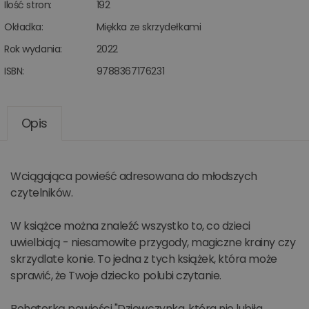
Ilość stron:
192
Okładka:
Miękka ze skrzydełkami
Rok wydania:
2022
ISBN:
9788367176231
Opis
Wciągająca powieść adresowana do młodszych
czytelników.
W książce można znaleźć wszystko to, co dzieci
uwielbiają - niesamowite przygody, magiczne krainy czy
skrzydlate konie. To jedna z tych książek, która może
sprawić, że Twoje dziecko polubi czytanie.
Bohaterką powieści "Dziewczynka, która nie lubiła