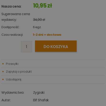
10,95 zł
Nasza cena
:
Sugerowana cena
wydawcy:
34,90 zł
Dostępność:
6
egz.
Czas realizacji:
1-2 dni + dostawa
DO KOSZYKA
Przesyłki
Zapytaj o produkt
Udostępnij
Wydawnictwo:
Zygzaki
Autor:
Elif Shafak