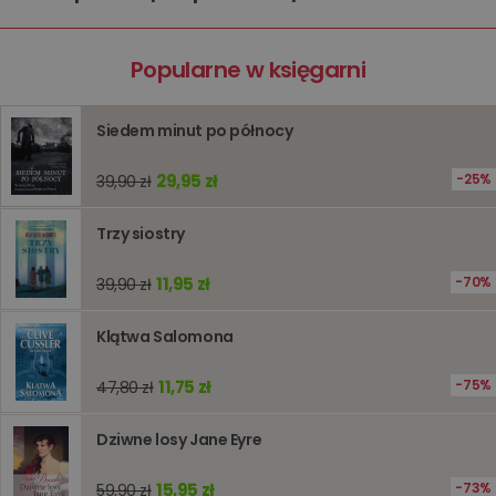
sesji
przegląd
Polityce
prywatności Google
licznik
www.oczytani.pl
1 godzina
Ten plik
Popularne w księgarni
jest uży
liczenia i
śledzeni
lub wyda
Siedem minut po północy
stronie
internet
pomagaj
analizie i
29,95 zł
25%
39,90 zł
optymali
wydajno
strony
Trzy siostry
internet
PHPSESSID
Sesja
Cookie
PHP.net
11,95 zł
70%
39,90 zł
generow
www.oczytani.pl
przez apl
oparte n
PHP. Jest
Klątwa Salomona
identyfik
ogólneg
przeznac
11,75 zł
75%
47,80 zł
używany
obsługi
zmiennyc
Dziwne losy Jane Eyre
użytkown
Zwykle je
liczba
15,95 zł
73%
59,90 zł
generow