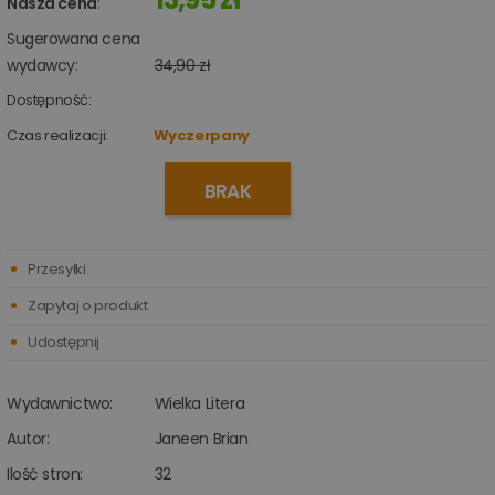
Nasza cena
:
Sugerowana cena
wydawcy:
34,90 zł
Dostępność:
Czas realizacji:
Wyczerpany
BRAK
Przesyłki
Zapytaj o produkt
Udostępnij
Wydawnictwo:
Wielka Litera
Autor:
Janeen Brian
Ilość stron:
32