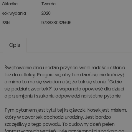
Okładka:
Twarda
Rok wydania:
2020
ISBN:
9788380325616
Opis
Świętowanie dnia urodzin przynosi wiele radości i skłania
też do refleksji. Pragnie się, aby ten dzień się nie kończył,
a mimo to ma się świadomość, że tak się stanie. "Gdzie
się podział czwartek?" to wspaniała opowieść dla dzieci
o przemijaniu i szukaniu odpowiedzi na istotne pytanie.
Tym pytaniem jest tytuł tej książeczki. Nosek jest misiem,
który w czwartek obchodzi urodziny. Jest bardzo
szczęśliwy z tego powodu. To cudowny dzień pełen
fantastycznych wrażeń. Tyle przyjemności spotkało go