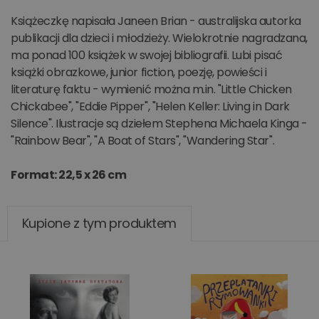
Książeczkę napisała Janeen Brian - australijska autorka
publikacji dla dzieci i młodzieży. Wielokrotnie nagradzana,
ma ponad 100 książek w swojej bibliografii. Lubi pisać
książki obrazkowe, junior fiction, poezję, powieści i
literaturę faktu - wymienić można m.in. "Little Chicken
Chickabee", "Eddie Pipper", "Helen Keller: Living in Dark
Silence". Ilustracje są dziełem Stephena Michaela Kinga -
"Rainbow Bear", "A Boat of Stars", "Wandering Star".
Format: 22,5 x 26 cm
Kupione z tym produktem