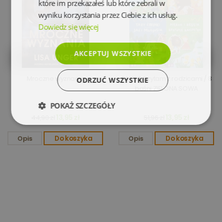
które im przekazałeś lub które zebrali w
wyniku korzystania przez Ciebie z ich usług.
Dowiedz się więcej
AKCEPTUJ WSZYSTKIE
Mroczne wyznania
PAKIET Czytam z rodzicami / 8
ODRZUĆ WSZYSTKIE
baśni ZIELONA SOWA
POKAŻ SZCZEGÓŁY
13,95 zł
13,95 zł
44,90 zł
51,96 zł
Niezbędne
Wydajność
Opis
Do koszyka
Opis
Do koszyka
Targetowanie
Funkcjonalność
Niesklasyfikowane