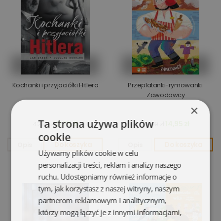
Kochanki i przyjaciółki Hitlera
Przeplatanki-rymowanki.
Zawodowcy
×
Ta strona używa plików
11,75 zł
14,95 zł
42,80 zł
32,99 zł
cookie
Opis
Do koszyka
Opis
Do koszyka
Używamy plików cookie w celu
personalizacji treści, reklam i analizy naszego
ruchu. Udostępniamy również informacje o
tym, jak korzystasz z naszej witryny, naszym
partnerom reklamowym i analitycznym,
którzy mogą łączyć je z innymi informacjami,