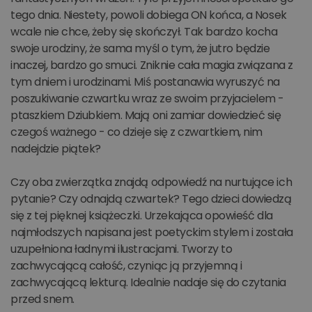
tego dnia. Niestety, powoli dobiega ON końca, a Nosek
wcale nie chce, żeby się skończył. Tak bardzo kocha
swoje urodziny, że sama myśl o tym, że jutro będzie
inaczej, bardzo go smuci. Zniknie cała magia związana z
tym dniem i urodzinami. Miś postanawia wyruszyć na
poszukiwanie czwartku wraz ze swoim przyjacielem -
ptaszkiem Dziubkiem. Mają oni zamiar dowiedzieć się
czegoś ważnego - co dzieje się z czwartkiem, nim
nadejdzie piątek?
Czy oba zwierzątka znajdą odpowiedź na nurtujące ich
pytanie? Czy odnajdą czwartek? Tego dzieci dowiedzą
się z tej pięknej książeczki. Urzekająca opowieść dla
najmłodszych napisana jest poetyckim stylem i została
uzupełniona ładnymi ilustracjami. Tworzy to
zachwycającą całość, czyniąc ją przyjemną i
zachwycającą lekturą. Idealnie nadaje się do czytania
przed snem.