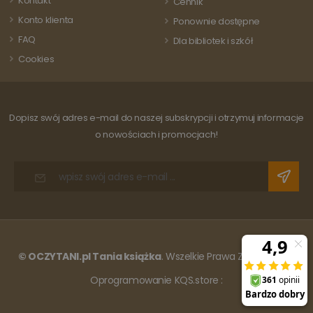
Kontakt
Cennik
do obliczania
danych
Konto klienta
Ponownie dostępne
dotyczących
odwiedzających
FAQ
Dla bibliotek i szkół
sesji i kampanii
na potrzeby
Cookies
raportów
analitycznych
witryn.
Dopisz swój adres e-mail do naszej subskrypcji i otrzymuj informacje
o nowościach i promocjach!
© OCZYTANI.pl Tania książka
. Wszelkie Prawa Zastrzeżone.
Oprogramowanie KQS.store
: