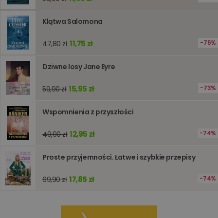
używany
obsługi
zmiennyc
Klątwa Salomona
użytkown
Zwykle je
liczba
11,75 zł
75%
generow
47,80 zł
losowo,
jej użyc
być spec
Dziwne losy Jane Eyre
dla witry
dobrym
przykład
15,95 zł
73%
59,90 zł
utrzymy
statusu
zalogow
użytkow
Wspomnienia z przyszłości
między
stronami
12,95 zł
74%
49,90 zł
Proste przyjemności. Łatwe i szybkie przepisy
Dostawca
/
Okres
Nazwa
Opis
Domena
przechowywania
17,85 zł
74%
69,90 zł
_ga_Q25NFDH6D8
.www.oczytani.pl
1 miesiąc
Ten plik
Dostawca
/
Okres
Nazwa
Opis
cookie je
Domena
przechowywania
używany
przez Go
_ga_PF5CNRJ3W2
.oczytani.pl
1 rok 1 miesiąc
Ten plik cookie
Analytics
jest używany
utrzymy