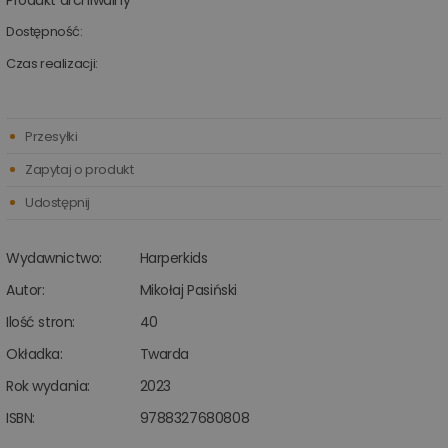
Produkt archiwalny
Dostępność:
Czas realizacji:
Przesyłki
Zapytaj o produkt
Udostępnij
Wydawnictwo:
Harperkids
Autor:
Mikołaj Pasiński
Ilość stron:
40
Okładka:
Twarda
Rok wydania:
2023
ISBN:
9788327680808