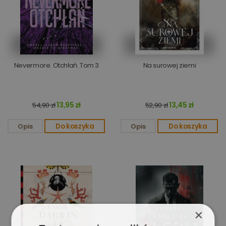
Nevermore. Otchłań. Tom 3
Na surowej ziemi
13,95 zł
13,45 zł
54,90 zł
52,90 zł
Opis
Do koszyka
Opis
Do koszyka
×