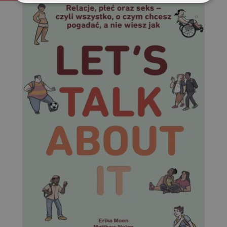
Niezbędne
Wydajność
Targetowanie
Funkcjonalność
Niesklasyfikowane
Niezbędne
Wydajność
Targetowanie
Funkcjonalność
Niesklasyfikowane
Niezbędne pliki cookie umożliwiają korzystanie z
podstawowych funkcji strony internetowej, takich jak
logowanie użytkownika i zarządzanie kontem. Bez
niezbędnych plików cookie nie można prawidłowo
korzystać ze strony internetowej.