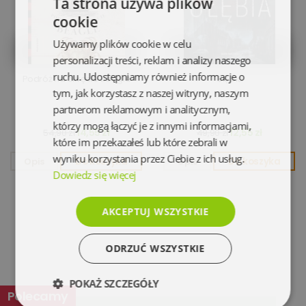
Ta strona używa plików
cookie
Używamy plików cookie w celu
personalizacji treści, reklam i analizy naszego
ruchu. Udostępniamy również informacje o
Podróż na okręcie Beagle
Głębia
tym, jak korzystasz z naszej witryny, naszym
partnerom reklamowym i analitycznym,
którzy mogą łączyć je z innymi informacjami,
14,55 zł
12,55 zł
54,90 zł
49,90 zł
które im przekazałeś lub które zebrali w
wyniku korzystania przez Ciebie z ich usług.
Opis
Do koszyka
Opis
Do koszyka
Dowiedz się więcej
AKCEPTUJ WSZYSTKIE
ODRZUĆ WSZYSTKIE
POKAŻ SZCZEGÓŁY
Polecamy