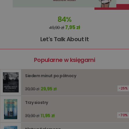
Dostawca
/
Okres
Nazwa
Opis
Domena
przechowywania
84%
kqs_koszyk
www.oczytani.pl
1 miesiąc
kqs_panel
www.oczytani.pl
1 miesiąc
7,95 zł
49,90 zł
kqs_token
www.oczytani.pl
2 lata
Let's Talk About It
kqs_przechowalnia
www.oczytani.pl
1 tydzień
Ten plik
jest uży
przecho
preferenc
Popularne w księgarni
użytkown
informacj
tymczas
związany
koszyki
Siedem minut po północy
zakupó
użytkown
sesji
29,95 zł
25%
39,90 zł
przegląd
Polityce
prywatności Google
licznik
www.oczytani.pl
1 godzina
Ten plik
Trzy siostry
jest uży
liczenia i
śledzeni
11,95 zł
70%
39,90 zł
lub wyda
stronie
internet
pomagaj