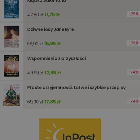
Klątwa Salomona
analizie i
optymali
wydajno
11,75 zł
75%
47,80 zł
strony
internet
Dziwne losy Jane Eyre
PHPSESSID
Sesja
Cookie
PHP.net
generow
www.oczytani.pl
przez apl
oparte n
15,95 zł
73%
59,90 zł
PHP. Jest
identyfik
ogólneg
Wspomnienia z przyszłości
przeznac
używany
obsługi
12,95 zł
74%
49,90 zł
zmiennyc
użytkown
Zwykle je
liczba
Proste przyjemności. Łatwe i szybkie przepisy
generow
losowo,
jej użyc
17,85 zł
74%
69,90 zł
być spec
dla witry
dobrym
przykład
utrzymy
statusu
zalogow
użytkow
między