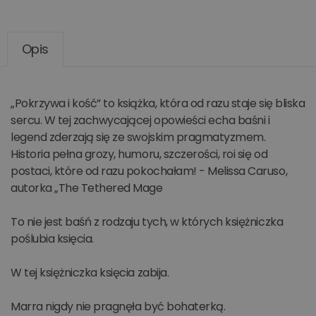
Opis
„Pokrzywa i kość” to książka, która od razu staje się bliska
sercu. W tej zachwycającej opowieści echa baśni i
legend zderzają się ze swojskim pragmatyzmem.
Historia pełna grozy, humoru, szczerości, roi się od
postaci, które od razu pokochałam! - Melissa Caruso,
autorka „The Tethered Mage
To nie jest baśń z rodzaju tych, w których księżniczka
poślubia księcia.
W tej księżniczka księcia zabija.
Marra nigdy nie pragnęła być bohaterką.