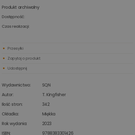
Produkt archiwalny
Dostępność:
Czas realizacji:
Przesyłki
Zapytaj o produkt
Udostępnij
Wydawnictwo:
SQN
Autor:
T. Kingfisher
Ilość stron:
342
Okładka:
Miękka
Rok wydania:
2023
ISBN:
9788383301426