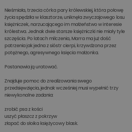
Nieśmiała, trzecia córka pary królewskiej, która połowę
życia spędziła w klasztorze, uniknęła zwyczajowego losu
księżniczek, narzucającego im małżeństwo w interesie
królestwa. Jednak dwie starsze księżniczki nie miały tyle
szczęścia. Po latach milczenia, Marra ma już dość
patrzenia jak jedna z sióstr cierpi, krzywdzona przez
potężnego, agresywnego księcia małżonka.
Postanawia ją uratować.
Znajduje pomoc do zrealizowania swego
przedsięwzięcia, jednak wcześniej musi wypełnić trzy
niewykonalne zadania:
zrobić psa z kości
uszyć płaszcz z pokrzyw
złapać do słoika księżycowy blask.