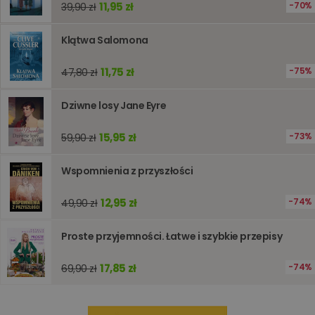
11,95 zł
70%
39,90 zł
używany
obsługi
zmiennyc
użytkown
Klątwa Salomona
Zwykle je
liczba
generow
11,75 zł
75%
47,80 zł
losowo,
jej użyc
być spec
Dziwne losy Jane Eyre
dla witry
dobrym
przykład
utrzymy
15,95 zł
73%
59,90 zł
statusu
zalogow
użytkow
Wspomnienia z przyszłości
między
stronami
12,95 zł
74%
49,90 zł
Proste przyjemności. Łatwe i szybkie przepisy
Dostawca
/
Okres
Nazwa
Opis
Domena
przechowywania
17,85 zł
74%
69,90 zł
_ga_Q25NFDH6D8
.www.oczytani.pl
1 miesiąc
Ten plik
Dostawca
/
Okres
Nazwa
Opis
cookie je
Domena
przechowywania
używany
przez Go
_ga_PF5CNRJ3W2
.oczytani.pl
1 rok 1 miesiąc
Ten plik cookie
Analytics
jest używany