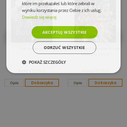
które im przekazałeś lub które zebrali w
wyniku korzystania przez Ciebie z ich usług.
Dowiedz się więcej
AKCEPTUJ WSZYSTKIE
ODRZUĆ WSZYSTKIE
Tryst six venom
The Perfect Defender. Bracia
McKinley. Tom 2
POKAŻ SZCZEGÓŁY
12,55 zł
13,95 zł
54,90 zł
47,90 zł
Niezbędne
Wydajność
Opis
Do koszyka
Opis
Do koszyka
Targetowanie
Funkcjonalność
Niesklasyfikowane