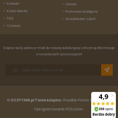
Kontakt
do obliczania
Cennik
danych
Konto klienta
dotyczących
Ponownie dostępne
odwiedzających
FAQ
sesji i kampanii
Dla bibliotek i szkół
na potrzeby
Cookies
raportów
analitycznych
witryn.
Dopisz swój adres e-mail do naszej subskrypcji i otrzymuj informacje
o nowościach i promocjach!
© OCZYTANI.pl Tania książka
. Wszelkie Prawa Zastrzeżone.
Oprogramowanie KQS.store
: