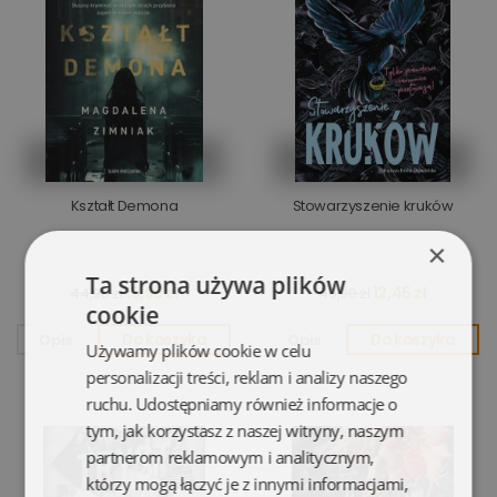
Kształt Demona
Stowarzyszenie kruków
×
Ta strona używa plików
13,95 zł
12,45 zł
44,90 zł
49,90 zł
cookie
Opis
Do koszyka
Opis
Do koszyka
Używamy plików cookie w celu
personalizacji treści, reklam i analizy naszego
ruchu. Udostępniamy również informacje o
tym, jak korzystasz z naszej witryny, naszym
partnerom reklamowym i analitycznym,
którzy mogą łączyć je z innymi informacjami,