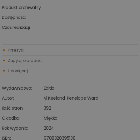
Produkt archiwalny
Dostępność:
Czas realizacji:
Przesyłki
Zapytaj o produkt
Udostępnij
Wydawnictwo:
Editio
Autor:
Vi Keeland
,
Penelope Ward
Ilość stron:
392
Okładka:
Miękka
Rok wydania:
2024
ISBN:
9788328395138