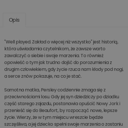
Opis
"Well played. Zakład o więcej niż wszystko" jest historią,
która uświadamia czytelnikom, że zawsze warto
zawalczyć o siebie i swoje marzenia. To również
opowieść o tym jak trudno dojść do porozumienia z
drugim człowiekiem, gdy życie rzuca nam kłody pod nogi,
a serce znów pokazuje, na co je stać.
Samotna matka, Persley codziennie zmaga się z
przeciwnościami losu. Gdy jej syn dziedziczy po dziadku
część starego zajazdu, postanawia opuścić Nowy Jork i
przenieść się do Beaufort, by rozpocząć nowe, lepsze
życie. Wierzy, że w tym miejscu wreszcie będzie
szczęśliwa, a jej dziecko spełni swoje marzenia o zostaniu