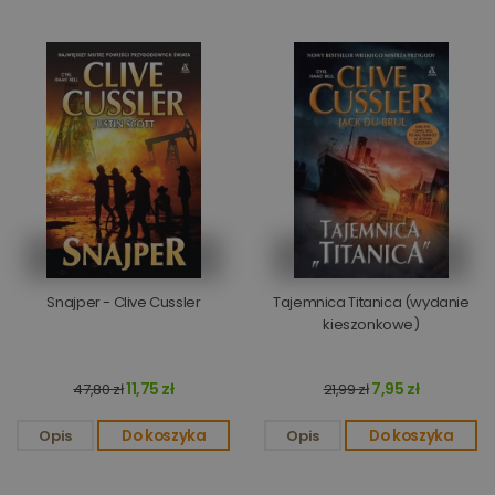
Snajper - Clive Cussler
Tajemnica Titanica (wydanie
kieszonkowe)
11,75 zł
7,95 zł
47,80 zł
21,99 zł
Opis
Do koszyka
Opis
Do koszyka