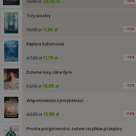
29,95 zł
25%
39,90 zł
śledzeni
lub wyda
stronie
Trzy siostry
internet
pomagaj
analizie i
11,95 zł
optymali
70%
39,90 zł
wydajno
strony
internet
Klątwa Salomona
PHPSESSID
Sesja
Cookie
PHP.net
generow
www.oczytani.pl
11,75 zł
75%
47,80 zł
przez apl
oparte n
PHP. Jest
Dziwne losy Jane Eyre
identyfik
ogólneg
przeznac
używany
15,95 zł
73%
59,90 zł
obsługi
zmiennyc
użytkown
Wspomnienia z przyszłości
Zwykle je
liczba
generow
12,95 zł
74%
49,90 zł
losowo,
jej użyc
być spec
dla witry
Proste przyjemności. Łatwe i szybkie przepisy
dobrym
przykład