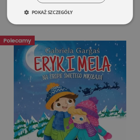
POKAŻ SZCZEGÓŁY
Niezbędne
Wydajność
Polecamy
Targetowanie
Funkcjonalność
Niesklasyfikowane
Niezbędne
Wydajność
Targetowanie
Funkcjonalność
Niesklasyfikowane
Niezbędne pliki cookie umożliwiają korzystanie z