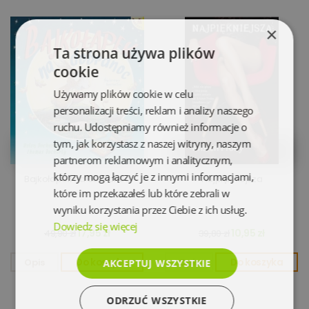
×
Ta strona używa plików
cookie
Używamy plików cookie w celu
personalizacji treści, reklam i analizy naszego
ruchu. Udostępniamy również informacje o
tym, jak korzystasz z naszej witryny, naszym
partnerom reklamowym i analitycznym,
którzy mogą łączyć je z innymi informacjami,
Bajkołapek na dobranoc
Najpiękniejsza
które im przekazałeś lub które zebrali w
wyniku korzystania przez Ciebie z ich usług.
Dowiedz się więcej
17,95 zł
10,95 zł
49,90 zł
39,80 zł
Opis
Do koszyka
Opis
Do koszyka
AKCEPTUJ WSZYSTKIE
ODRZUĆ WSZYSTKIE