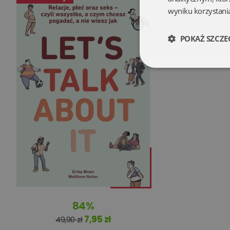
wyniku korzystania
POKAŻ SZCZE
Niezbędne
Niezbędne pliki cookie
zarządzanie kontem. B
Nazwa
84%
kqs_koszyk
7,95 zł
49,90 zł
kqs_panel