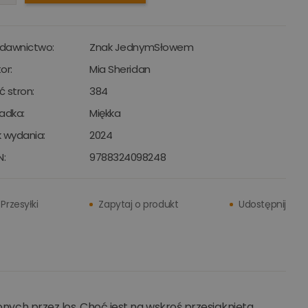
dawnictwo:
Znak JednymSłowem
or:
Mia Sheridan
ść stron:
384
adka:
Miękka
 wydania:
2024
N:
9788324098248
Przesyłki
Zapytaj o produkt
Udostępnij
zonych przez los. Choć jest na wskroś przesiąknięta