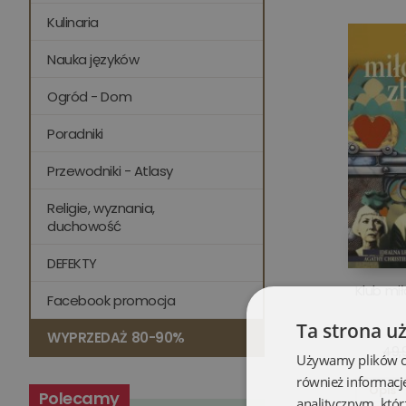
Kulinaria
Nauka języków
Ogród - Dom
Poradniki
Przewodniki - Atlasy
Religie, wyznania,
duchowość
DEFEKTY
Klub mi
Facebook promocja
Ta strona u
WYPRZEDAŻ 80-90%
49,9
Używamy plików coo
również informacj
Opis
Polecamy
analitycznym, któr