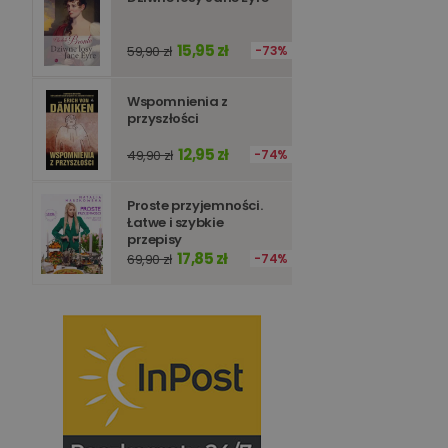
15,95 zł
59,90 zł
73%
Wspomnienia z
przyszłości
12,95 zł
49,90 zł
74%
Proste przyjemności.
Łatwe i szybkie
przepisy
17,85 zł
69,90 zł
74%