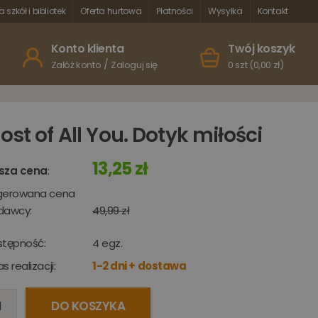
a szkół i bibliotek
Oferta hurtowa
Płatności
Wysyłka
Kontakt
Konto klienta
Twój koszyk
/
Załóż konto
Zaloguj się
0 szt (0,00 zł)
ost of All You. Dotyk miłości
13,25 zł
sza cena
:
gerowana cena
dawcy:
49,99 zł
stępność:
4
egz.
s realizacji:
1-2 dni + dostawa
DO KOSZYKA