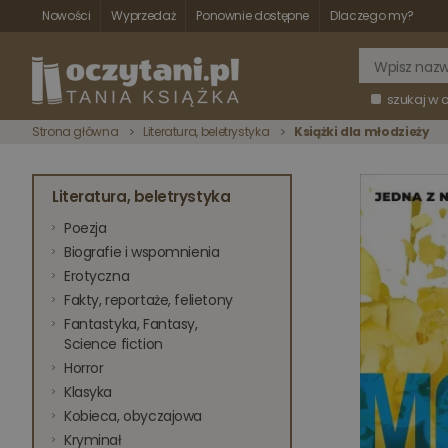
Nowości
Wyprzedaż
Ponownie dostępne
Dlaczego my?
szukaj w 
Strona główna
Literatura, beletrystyka
Książki dla młodzieży
Literatura, beletrystyka
Poezja
Biografie i wspomnienia
Erotyczna
Fakty, reportaże, felietony
Fantastyka, Fantasy,
Science fiction
Horror
Klasyka
Kobieca, obyczajowa
Kryminał