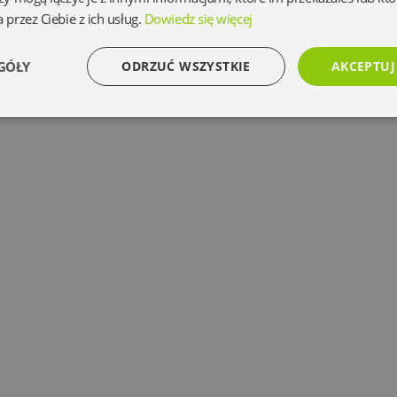
 przez Ciebie z ich usług.
Dowiedz się więcej
GÓŁY
ODRZUĆ WSZYSTKIE
AKCEPTUJ
Wydajność
Targetowanie
Funkcjonalność
Ni
Niezbędne
Wydajność
Targetowanie
Funkcjonalność
Niesklasyfikowan
 umożliwiają korzystanie z podstawowych funkcji strony internetowej, takich jak logowanie 
ez niezbędnych plików cookie nie można prawidłowo korzystać ze strony internetowej.
Dostawca
/
Okres
Opis
Domena
przechowywania
www.oczytani.pl
1 miesiąc
www.oczytani.pl
1 miesiąc