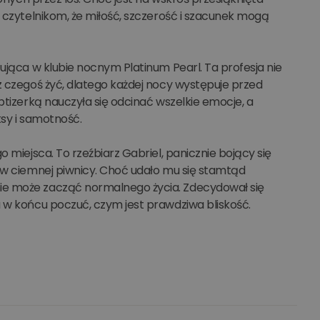
a czytelnikom, że miłość, szczerość i szacunek mogą
ująca w klubie nocnym Platinum Pearl. Ta profesja nie
z czegoś żyć, dlatego każdej nocy występuje przed
ptizerką nauczyła się odcinać wszelkie emocje, a
ksy i samotność.
 miejsca. To rzeźbiarz Gabriel, panicznie bojący się
ł w ciemnej piwnicy. Choć udało mu się stamtąd
ie może zacząć normalnego życia. Zdecydował się
u w końcu poczuć, czym jest prawdziwa bliskość.