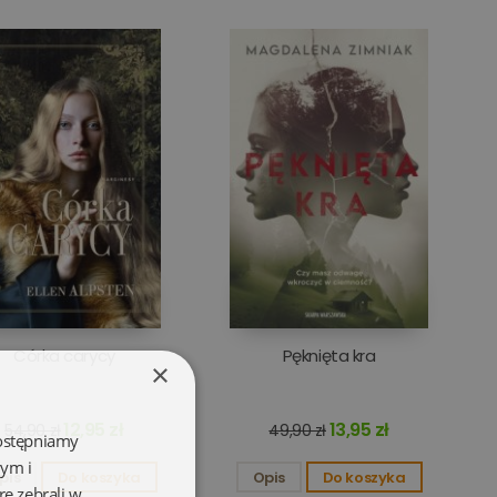
Córka carycy
Pęknięta kra
×
12,95 zł
13,95 zł
54,90 zł
49,90 zł
dostępniamy
wym i
pis
Do koszyka
Opis
Do koszyka
re zebrali w