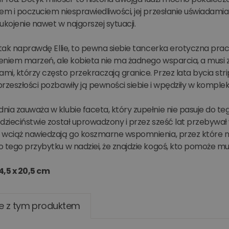
em i poczuciem niesprawiedliwości, jej przesłanie uświadami
ukojenie nawet w najgorszej sytuacji.
 tak naprawdę Ellie, to pewna siebie tancerka erotyczna prac
ieniem marzeń, ale kobieta nie ma żadnego wsparcia, a musi 
i, którzy często przekraczają granice. Przez lata bycia stri
rzeszłości pozbawiły ją pewności siebie i wpędziły w komple
ia zauważa w klubie faceta, który zupełnie nie pasuje do tego
 dzieciństwie został uprowadzony i przez sześć lat przebywa
 wciąż nawiedzają go koszmarne wspomnienia, przez które n
o tego przybytku w nadziei, że znajdzie kogoś, kto pomoże m
4,5 x 20,5 cm
e z tym produktem