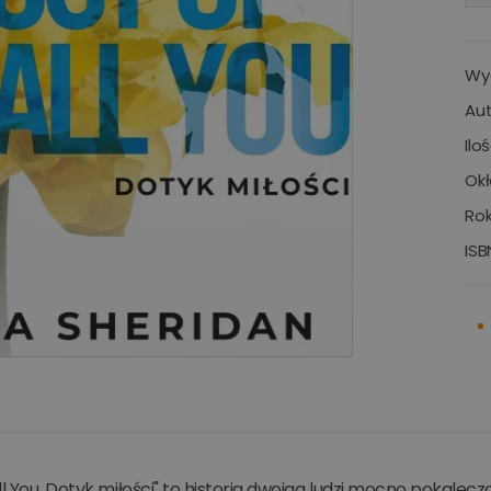
Wy
Aut
Ilo
Okł
Rok
ISB
ll You. Dotyk miłości" to historia dwojga ludzi mocno pokalec