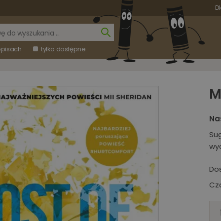
Dl
opisach
tylko dostępne
M
Na
Su
wy
Do
Cza