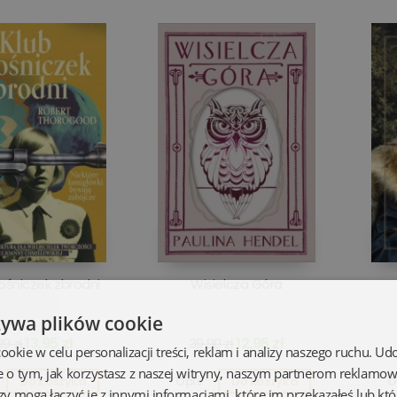
łośniczek zbrodni
Wisielcza Góra
żywa plików cookie
13,95 zł
12,95 zł
9 zł
39,90 zł
kie w celu personalizacji treści, reklam i analizy naszego ruchu. U
e o tym, jak korzystasz z naszej witryny, naszym partnerom reklamo
Do koszyka
Opis
Do koszyka
O
zy mogą łączyć je z innymi informacjami, które im przekazałeś lub któ