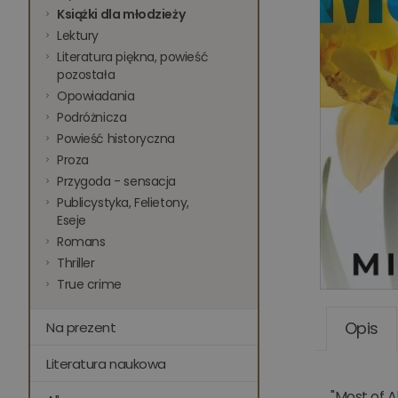
Książki dla młodzieży
Lektury
Literatura piękna, powieść
pozostała
Opowiadania
Podróżnicza
Powieść historyczna
Proza
Przygoda - sensacja
Publicystyka, Felietony,
Eseje
Romans
Thriller
True crime
Opis
Na prezent
Literatura naukowa
"Most of A