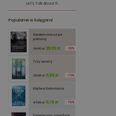
Let's Talk About It
kqs_token
kqs_przechowalnia
Popularne w księgarni
licznik
Polityce 
Siedem minut po
północy
PHPSESSID
29,95 zł
39,90 zł
25%
Trzy siostry
Nazwa
11,95 zł
39,90 zł
70%
Nazwa
_ga_Q25NFDH6D8
_ga_PF5CNRJ3W2
Klątwa Salomona
_gid
_ga
11,75 zł
47,80 zł
75%
Dziwne losy Jane Eyre