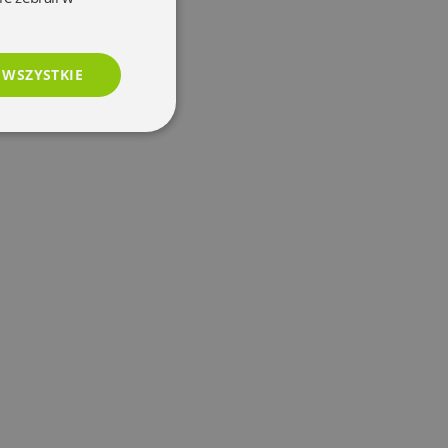
 WSZYSTKIE
esklasyfikowane
e
użytkownika i