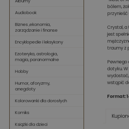
Albumy
bólem, żal
Audiobook
przynieść 
Biznes ,ekonomia,
Crystal, a
zarządzanie i finanse
jest spełn
mężczyznam
Encyklopedie i leksykony
traumy z p
Ezoteryka, astrologia,
magia, paranormalne
Pewnego dn
dotyku. W
Hobby
wydostać,
wstąpić d
Humor, aforyzmy,
anegdoty
Format: 1
Kolorowanki dla dorosłych
Komiks
Kupion
Książki dla dzieci