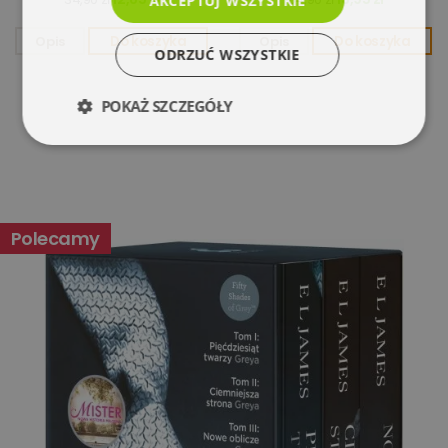
AKCEPTUJ WSZYSTKIE
Opis
Do koszyka
Opis
Do koszyka
ODRZUĆ WSZYSTKIE
POKAŻ SZCZEGÓŁY
Niezbędne
Wydajność
Targetowanie
Funkcjonalność
Polecamy
Niesklasyfikowane
Niezbędne
Wydajność
Targetowanie