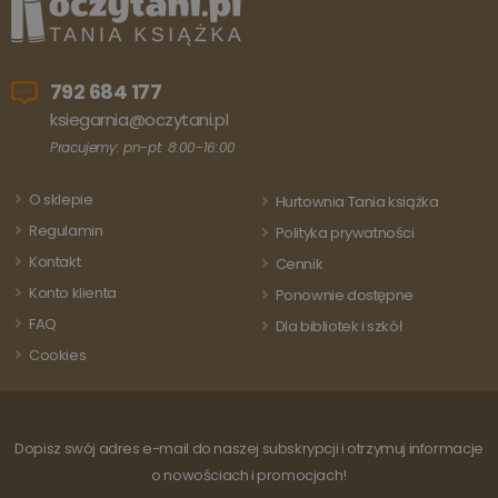
Przechow
Google
aktualizu
Universal
unikalną
Analytics - co
wartość d
stanowi istotną
każdej
aktualizację
odwiedza
792 684 177
powszechnie
strony i s
używanej usługi
do liczeni
ksiegarnia@oczytani.pl
analitycznej
śledzenia
Google. Ten pli
odsłon.
Pracujemy: pn-pt: 8:00-16:00
cookie służy do
rozróżniania
unikalnych
O sklepie
użytkowników
Hurtownia Tania książka
poprzez
Regulamin
przypisanie
Polityka prywatności
losowo
Kontakt
wygenerowanej
Cennik
liczby jako
Konto klienta
identyfikatora
Ponownie dostępne
klienta. Jest on
FAQ
uwzględniony 
Dla bibliotek i szkół
każdym żądani
Cookies
strony w
witrynie i służy
do obliczania
danych
dotyczących
odwiedzających
Dopisz swój adres e-mail do naszej subskrypcji i otrzymuj informacje
sesji i kampanii
na potrzeby
o nowościach i promocjach!
raportów
analitycznych