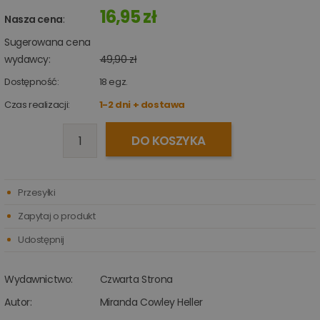
16,95 zł
Nasza cena
:
Sugerowana cena
wydawcy:
49,90 zł
Dostępność:
18
egz.
Czas realizacji:
1-2 dni + dostawa
DO KOSZYKA
Przesyłki
Zapytaj o produkt
Udostępnij
Wydawnictwo:
Czwarta Strona
Autor:
Miranda Cowley Heller