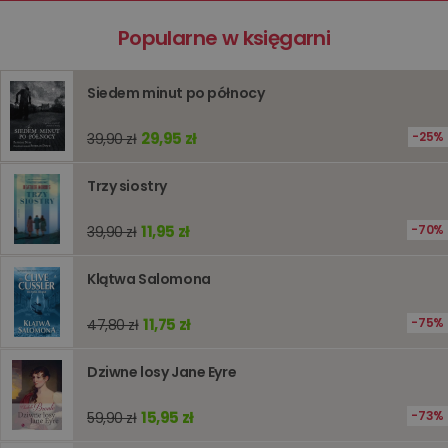
przegląd
Polityce
prywatności Google
Popularne w księgarni
licznik
www.oczytani.pl
1 godzina
Ten plik
jest uży
liczenia i
śledzeni
Siedem minut po północy
lub wyda
stronie
internet
pomagaj
29,95 zł
25%
39,90 zł
analizie i
optymali
wydajno
Trzy siostry
strony
internet
11,95 zł
70%
39,90 zł
PHPSESSID
Sesja
Cookie
PHP.net
generow
www.oczytani.pl
przez apl
oparte n
Klątwa Salomona
PHP. Jest
identyfik
ogólneg
11,75 zł
75%
47,80 zł
przeznac
używany
obsługi
Dziwne losy Jane Eyre
zmiennyc
użytkown
Zwykle je
15,95 zł
liczba
73%
59,90 zł
generow
losowo,