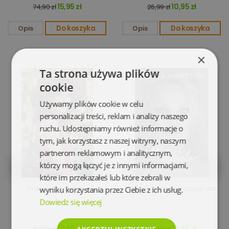
15,95 zł
10,95 zł
74,90 zł
26,99 zł
Opis
Do koszyka
Opis
Do koszyka
×
Ta strona używa plików
cookie
Używamy plików cookie w celu
personalizacji treści, reklam i analizy naszego
ruchu. Udostępniamy również informacje o
tym, jak korzystasz z naszej witryny, naszym
partnerom reklamowym i analitycznym,
którzy mogą łączyć je z innymi informacjami,
które im przekazałeś lub które zebrali w
Prawdy i tajemnice
Love, Pamela. Autobiografia
wyniku korzystania przez Ciebie z ich usług.
Dowiedz się więcej
12,85 zł
13,95 zł
34,90 zł
54,90 zł