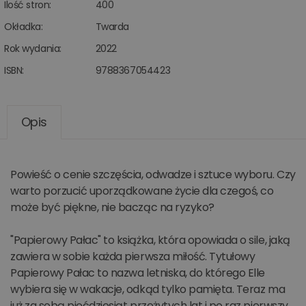
Ilość stron:
400
Okładka:
Twarda
Rok wydania:
2022
ISBN:
9788367054423
Opis
Powieść o cenie szczęścia, odwadze i sztuce wyboru. Czy
warto porzucić uporządkowane życie dla czegoś, co
może być piękne, nie bacząc na ryzyko?
"Papierowy Pałac" to książka, która opowiada o sile, jaką
zawiera w sobie każda pierwsza miłość. Tytułowy
Papierowy Pałac to nazwa letniska, do którego Elle
wybiera się w wakacje, odkąd tylko pamięta. Teraz ma
już za sobą pięćdziesiąt przeżytych lat i po raz pierwszy,