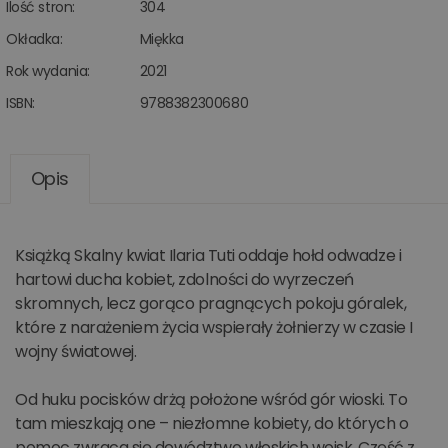
Ilość stron:
304
Okładka:
Miękka
Rok wydania:
2021
ISBN:
9788382300680
Opis
Książką Skalny kwiat Ilaria Tuti oddaje hołd odwadze i
hartowi ducha kobiet, zdolności do wyrzeczeń
skromnych, lecz gorąco pragnących pokoju góralek,
które z narażeniem życia wspierały żołnierzy w czasie I
wojny światowej.
Od huku pocisków drżą położone wśród gór wioski. To
tam mieszkają one – niezłomne kobiety, do których o
pomoc zwraca się dowództwo włoskich wojsk. Część z