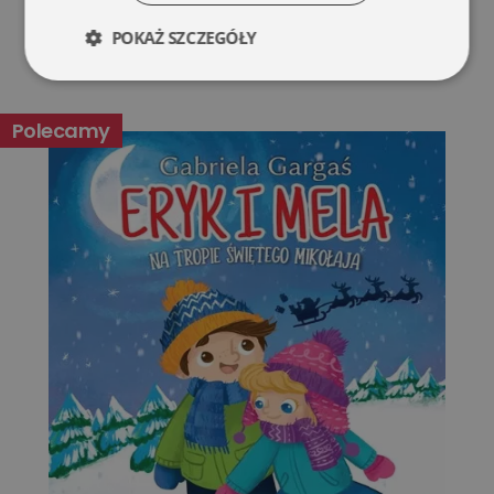
POKAŻ SZCZEGÓŁY
Niezbędne
Wydajność
Polecamy
Targetowanie
Funkcjonalność
Niesklasyfikowane
Niezbędne
Wydajność
Targetowanie
Funkcjonalność
Niesklasyfikowane
Niezbędne pliki cookie umożliwiają korzystanie z