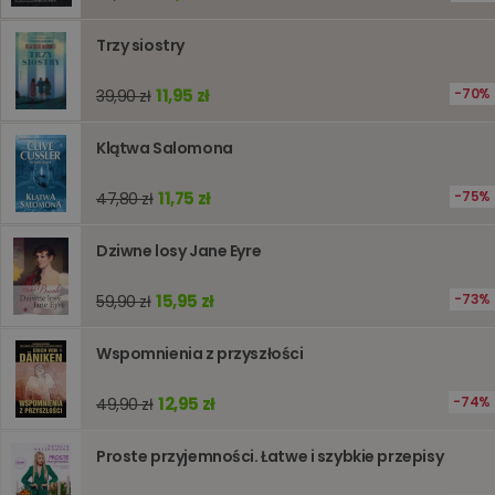
śledzeni
lub wyda
stronie
Trzy siostry
internet
pomagaj
analizie i
11,95 zł
70%
39,90 zł
optymali
wydajno
strony
internet
Klątwa Salomona
PHPSESSID
Sesja
Cookie
PHP.net
generow
www.oczytani.pl
11,75 zł
75%
47,80 zł
przez apl
oparte n
PHP. Jest
Dziwne losy Jane Eyre
identyfik
ogólneg
przeznac
15,95 zł
73%
59,90 zł
używany
obsługi
zmiennyc
użytkown
Wspomnienia z przyszłości
Zwykle je
liczba
generow
12,95 zł
74%
49,90 zł
losowo,
jej użyc
być spec
Proste przyjemności. Łatwe i szybkie przepisy
dla witry
dobrym
przykład