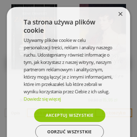
×
Ta strona używa plików
cookie
Używamy plików cookie w celu
personalizacji treści, reklam i analizy naszego
ruchu. Udostępniamy również informacje o
tym, jak korzystasz z naszej witryny, naszym
partnerom reklamowym i analitycznym,
Zaczarowani
Dziwne losy Jane Eyre
którzy mogą łączyć je z innymi informacjami,
które im przekazałeś lub które zebrali w
wyniku korzystania przez Ciebie z ich usług.
Dowiedz się więcej
10,75 zł
15,95 zł
37,90 zł
59,90 zł
Opis
Do koszyka
Opis
Do koszyka
AKCEPTUJ WSZYSTKIE
ODRZUĆ WSZYSTKIE