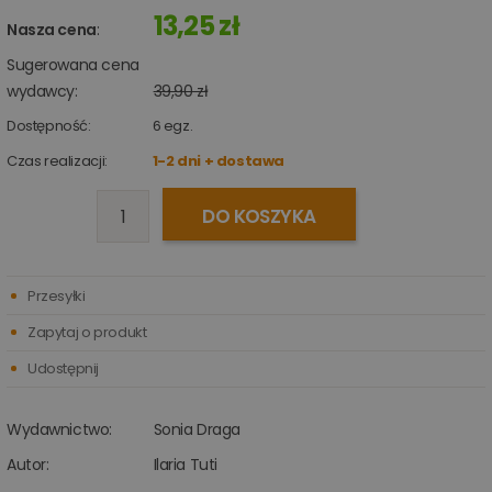
13,25 zł
Nasza cena
:
Sugerowana cena
wydawcy:
39,90 zł
Dostępność:
6
egz.
Czas realizacji:
1-2 dni + dostawa
DO KOSZYKA
Przesyłki
Zapytaj o produkt
Udostępnij
Wydawnictwo:
Sonia Draga
Autor:
Ilaria Tuti