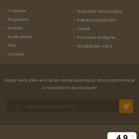
odwiedza
powszechnie
strony i s
używanej usługi
do liczeni
O sklepie
Hurtownia Tania książka
analitycznej
śledzenia
Google. Ten pli
odsłon.
Regulamin
Polityka prywatności
cookie służy do
rozróżniania
Kontakt
Cennik
unikalnych
użytkowników
Konto klienta
Ponownie dostępne
poprzez
przypisanie
FAQ
Dla bibliotek i szkół
losowo
wygenerowanej
Cookies
liczby jako
identyfikatora
klienta. Jest on
uwzględniony 
każdym żądani
strony w
Dopisz swój adres e-mail do naszej subskrypcji i otrzymuj informacje
witrynie i służy
do obliczania
o nowościach i promocjach!
danych
dotyczących
odwiedzających
sesji i kampanii
na potrzeby
raportów
analitycznych
witryn.