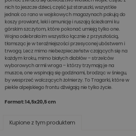
nich to jeszcze dzieci, część już staruszki, wszystkie
jednak co rano w wojskowych magazynach pakują do
koszy prowiant, leki i amunicję i ruszają ścieżkami ku
górskim szczytom, które pokonać umieją tylko one.
Wojna odebrała im wszystko łącznie z przyszłością,
tłamsząc je w teraźniejszości przesyconej ubóstwem i
trwogą. Lecz mimo niebezpieczeństw czających się na
każdym kroku, mimo białych diabłów – strzelców
wyborowych armii wroga – którzy trzymają je na
muszce, one wspinają się godzinami, brodząc w śniegu,
by wesprzeć walczących żołnierzy. To Tragarki, które w
piekle alpejskiego frontu dźwigają nie tylko życie.
Format: 14,5x20,5 cm
Kupione z tym produktem