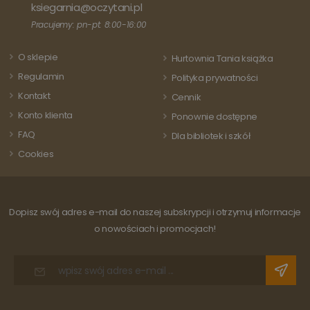
stanowi istotną
ksiegarnia@oczytani.pl
każdej
aktualizację
odwiedza
powszechnie
Pracujemy: pn-pt: 8:00-16:00
strony i s
używanej usługi
do liczeni
analitycznej
śledzenia
Google. Ten pli
O sklepie
odsłon.
Hurtownia Tania książka
cookie służy do
rozróżniania
Regulamin
Polityka prywatności
unikalnych
użytkowników
Kontakt
Cennik
poprzez
przypisanie
Konto klienta
Ponownie dostępne
losowo
wygenerowanej
FAQ
Dla bibliotek i szkół
liczby jako
identyfikatora
Cookies
klienta. Jest on
uwzględniony 
każdym żądani
strony w
witrynie i służy
do obliczania
Dopisz swój adres e-mail do naszej subskrypcji i otrzymuj informacje
danych
dotyczących
o nowościach i promocjach!
odwiedzających
sesji i kampanii
na potrzeby
raportów
analitycznych
witryn.