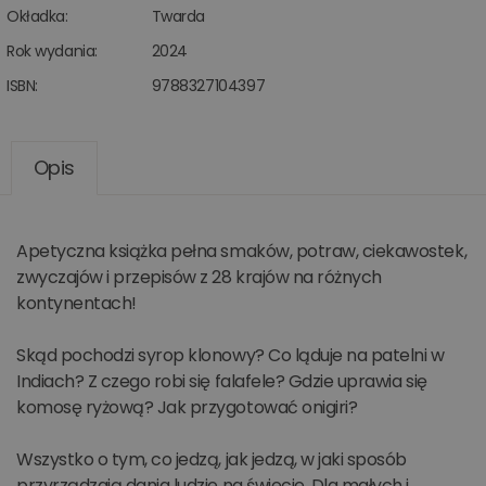
Okładka:
Twarda
Rok wydania:
2024
ISBN:
9788327104397
Opis
Apetyczna książka pełna smaków, potraw, ciekawostek,
zwyczajów i przepisów z 28 krajów na różnych
kontynentach!
Skąd pochodzi syrop klonowy? Co ląduje na patelni w
Indiach? Z czego robi się falafele? Gdzie uprawia się
komosę ryżową? Jak przygotować onigiri?
Wszystko o tym, co jedzą, jak jedzą, w jaki sposób
przyrządzają dania ludzie na świecie. Dla małych i