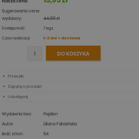
Nasza cena
:
Sugerowana cena
wydawcy:
44,90 zł
Dostępność:
7
egz.
Czas realizacji:
1-2 dni + dostawa
DO KOSZYKA
Przesyłki
Zapytaj o produkt
Udostępnij
Wydawnictwo:
Papilon
Autor:
Liliana Fabisińska
Ilość stron:
64