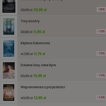
jest uży
liczenia i
śledzeni
29,95 zł
25%
39,90 zł
lub wyda
stronie
internet
pomagaj
Trzy siostry
analizie i
optymali
wydajno
11,95 zł
70%
39,90 zł
strony
internet
Klątwa Salomona
PHPSESSID
Sesja
Cookie
PHP.net
generow
www.oczytani.pl
przez apl
11,75 zł
75%
47,80 zł
oparte n
PHP. Jest
identyfik
ogólneg
Dziwne losy Jane Eyre
przeznac
używany
obsługi
15,95 zł
73%
59,90 zł
zmiennyc
użytkown
Zwykle je
Wspomnienia z przyszłości
liczba
generow
losowo,
jej użyc
12,95 zł
74%
49,90 zł
być spec
dla witry