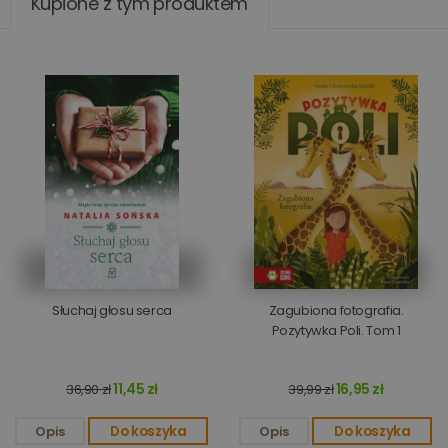
Kupione z tym produktem
Słuchaj głosu serca
Zagubiona fotografia.
Pozytywka Poli. Tom 1
11,45 zł
16,95 zł
36,90 zł
39,99 zł
Opis
Do koszyka
Opis
Do koszyka