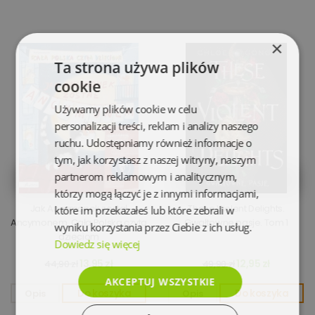
×
Ta strona używa plików
cookie
Używamy plików cookie w celu
personalizacji treści, reklam i analizy naszego
ruchu. Udostępniamy również informacje o
tym, jak korzystasz z naszej witryny, naszym
partnerom reklamowym i analitycznym,
którzy mogą łączyć je z innymi informacjami,
Jak Ancymonek został
These Violent Delights.
które im przekazałeś lub które zebrali w
Ancymonem. Cała Polska czyta
Gwałtowne pasje. Tom 1
wyniku korzystania przez Ciebie z ich usług.
dzieciom
Dowiedz się więcej
13,95 zł
12,95 zł
44,90 zł
49,90 zł
AKCEPTUJ WSZYSTKIE
Opis
Do koszyka
Opis
Do koszyka