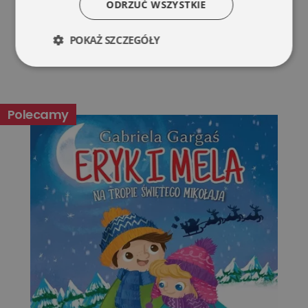
ODRZUĆ WSZYSTKIE
POKAŻ SZCZEGÓŁY
Niezbędne
Wydajność
Polecamy
Targetowanie
Funkcjonalność
Niesklasyfikowane
Niezbędne
Wydajność
Targetowanie
Funkcjonalność
Niesklasyfikowane