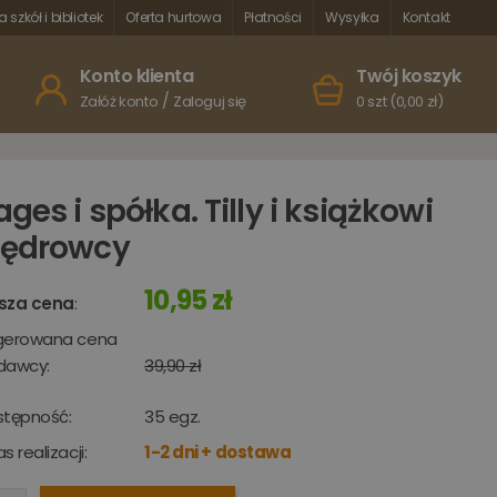
a szkół i bibliotek
Oferta hurtowa
Płatności
Wysyłka
Kontakt
Konto klienta
Twój koszyk
/
Załóż konto
Zaloguj się
0 szt (0,00 zł)
ages i spółka. Tilly i książkowi
ędrowcy
10,95 zł
sza cena
:
gerowana cena
dawcy:
39,90 zł
stępność:
35
egz.
s realizacji:
1-2 dni + dostawa