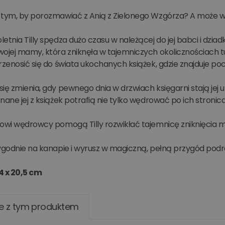
 tym, by porozmawiać z Anią z Zielonego Wzgórza? A może wol
etnia Tilly spędza dużo czasu w należącej do jej babci i dziad
ojej mamy, która zniknęła w tajemniczych okolicznościach tuż p
rzenosić się do świata ukochanych książek, gdzie znajduje poc
ię zmienia, gdy pewnego dnia w drzwiach księgarni stają jej ul
nane jej z książek potrafią nie tylko wędrować po ich stronicac
kowi wędrowcy pomogą Tilly rozwikłać tajemnicę zniknięcia
ygodnie na kanapie i wyrusz w magiczną, pełną przygód podró
4 x 20,5 cm
e z tym produktem