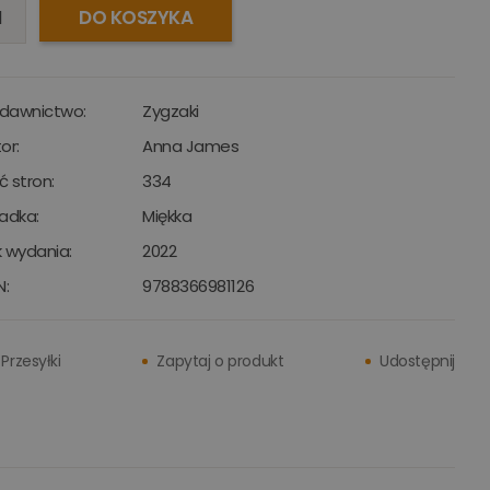
DO KOSZYKA
dawnictwo:
Zygzaki
or:
Anna James
ść stron:
334
adka:
Miękka
 wydania:
2022
N:
9788366981126
Przesyłki
Zapytaj o produkt
Udostępnij