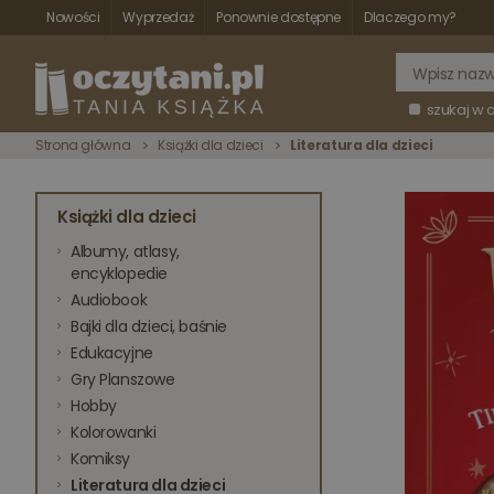
Nowości
Wyprzedaż
Ponownie dostępne
Dlaczego my?
szukaj w 
Strona główna
Książki dla dzieci
Literatura dla dzieci
Książki dla dzieci
Albumy, atlasy,
encyklopedie
Audiobook
Bajki dla dzieci, baśnie
Edukacyjne
Gry Planszowe
Hobby
Kolorowanki
Komiksy
Literatura dla dzieci