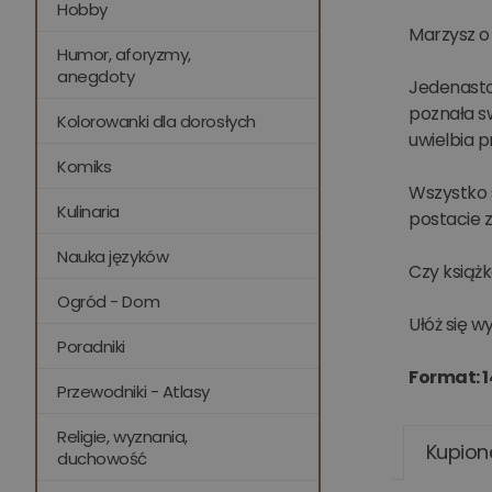
Hobby
Marzysz o
Humor, aforyzmy,
anegdoty
Jedenastol
poznała sw
Kolorowanki dla dorosłych
uwielbia p
Komiks
Wszystko s
Kulinaria
postacie z
Nauka języków
Czy książ
Ogród - Dom
Ułóż się w
Poradniki
Format: 1
Przewodniki - Atlasy
Religie, wyznania,
Kupion
duchowość