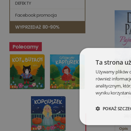
DEFEKTY
Facebook promocja
WYPRZEDAŻ 80-90%
Polecamy
Ta strona u
Używamy plików coo
również informacj
analitycznym, któr
wyniku korzystania
Pap
POKAŻ SZCZE
38,9
Niezbędne
Opis