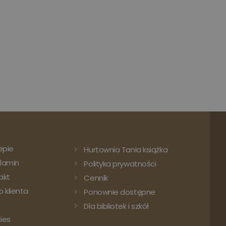
epie
Hurtownia Tania książka
lamin
Polityka prywatności
akt
Cennik
 klienta
Ponownie dostępne
Dla bibliotek i szkół
ies