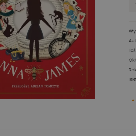
Wy
Aut
Ilo
Okł
Rok
ISB