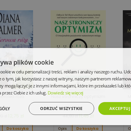
żywa plików cookie
kie w celu personalizacji treści, reklam i analizy naszego ruchu. U
e o tym, jak korzystasz z naszej witryny, naszym partnerom reklamo
zy mogą łączyć je z innymi informacjami, które im przekazałeś lub któ
 przez Ciebie z ich usług.
Dowiedz się więcej
ierowa róża
Nasz stronniczy optymizm
M
GÓŁY
ODRZUĆ WSZYSTKIE
AKCEPTUJ
12,75 zł
11,45 zł
9 zł
44,80 zł
Wydajność
Targetowanie
Funkcjonalność
Ni
Do koszyka
Opis
Do koszyka
O