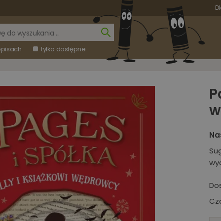
Dl
opisach
tylko dostępne
P
w
Na
Su
wy
Do
Cza