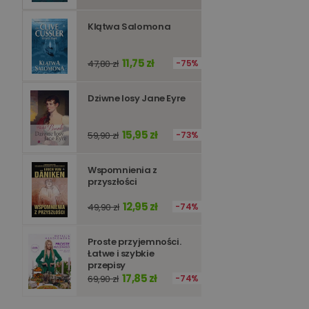
PHPSESSID
Klątwa Salomona
11,75 zł
47,80 zł
75%
Nazwa
Dziwne losy Jane Eyre
Nazwa
_ga_Q25NFDH6D8
_ga_PF5CNRJ3W2
15,95 zł
59,90 zł
73%
_gid
_ga
Wspomnienia z
przyszłości
12,95 zł
49,90 zł
74%
Proste przyjemności.
Łatwe i szybkie
przepisy
17,85 zł
69,90 zł
74%