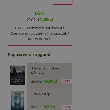
62%
11,35 zł
29,97 zł
PAKIET Bajkowe boardbooki /
Czerwony Kapturek / Kopciuszek /
Kot w butach
Niezbędne pliki cookie
zarządzanie kontem. B
Nazwa
Popularne w księgarni
kqs_koszyk
Siedem minut po
kqs_panel
północy
kqs_token
29,95 zł
39,90 zł
25%
kqs_przechowalnia
Trzy siostry
licznik
Polityce 
11,95 zł
39,90 zł
70%