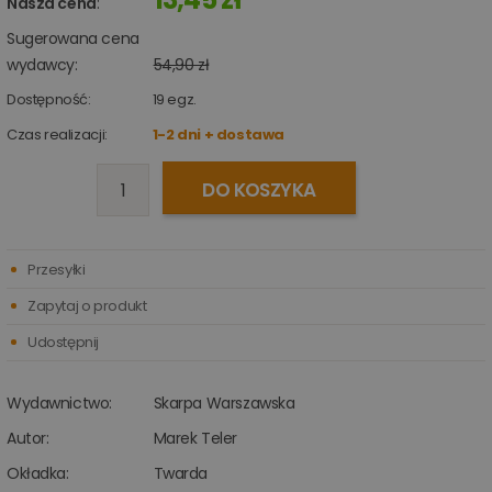
Nasza cena
:
Sugerowana cena
wydawcy:
54,90 zł
Dostępność:
19
egz.
Czas realizacji:
1-2 dni + dostawa
DO KOSZYKA
Przesyłki
Zapytaj o produkt
Udostępnij
Wydawnictwo:
Skarpa Warszawska
Autor:
Marek Teler
Okładka:
Twarda