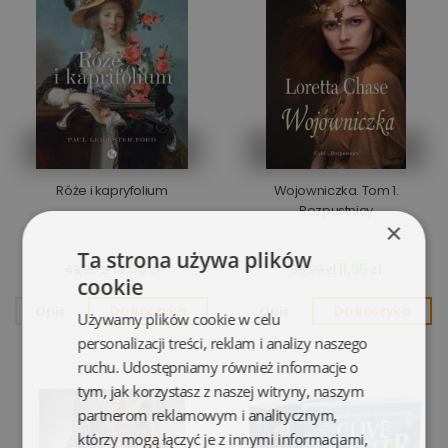
Róże i kapryfolium
Wojowniczka. Tom 1.
Rozpustnicy
×
Ta strona używa plików
13,55 zł
11,95 zł
49,90 zł
38,90 zł
cookie
Opis
Do koszyka
Opis
Do koszyka
Używamy plików cookie w celu
personalizacji treści, reklam i analizy naszego
ruchu. Udostępniamy również informacje o
tym, jak korzystasz z naszej witryny, naszym
partnerom reklamowym i analitycznym,
którzy mogą łączyć je z innymi informacjami,