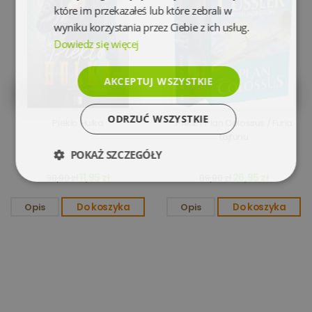
które im przekazałeś lub które zebrali w
wyniku korzystania przez Ciebie z ich usług.
Dowiedz się więcej
AKCEPTUJ WSZYSTKIE
ODRZUĆ WSZYSTKIE
Piekło Hulka
PAKIET Plan Colossus / Furia
tajfunu
POKAŻ SZCZEGÓŁY
11,95 zł
26,95 zł
38,90 zł
89,90 zł
Niezbędne
Wydajność
Opis
Do koszyka
Opis
Do koszyka
Targetowanie
Funkcjonalność
Niesklasyfikowane