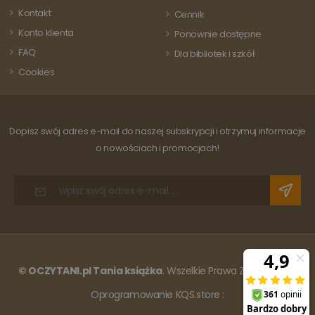
witrynie i służy
do obliczania
Kontakt
Cennik
danych
dotyczących
Konto klienta
Ponownie dostępne
odwiedzających
sesji i kampanii
FAQ
Dla bibliotek i szkół
na potrzeby
raportów
Cookies
analitycznych
witryn.
Dopisz swój adres e-mail do naszej subskrypcji i otrzymuj informacje
o nowościach i promocjach!
© OCZYTANI.pl Tania książka
. Wszelkie Prawa Zastrzeżone.
Oprogramowanie KQS.store
: