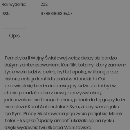
Rok wydania:
2021
ISBN:
9788366939547
Opis
Tematyka II Wojny Światowej wciąż cieszy się bardzo
dużym zainteresowaniem. Konflikt totalny, który zamienił
życie wielu ludzi w piekło, był też epoką, w której przez
historię całego konfliktu państw Alianckich i Osi
przewinęli się bardzo interesujący ludzie. Jedni byli w
stanie poradzić sobie z nową rzeczywistością,
jednocześnie nie tracąc honoru, jednak do tej grupy ludzi
nie należał Karol Antoni Juliusz Sym, znany szerzej jako
Igo Sym. Próby zilustrowania jego życia podjął się Marek
Teler - książka "Upadły amant" ukazała się na rynku
dzięki wydawnictwu Skarpa Warszawska.