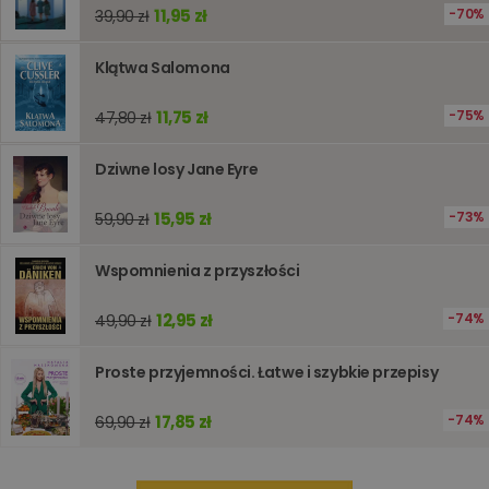
11,95 zł
70%
używany
39,90 zł
obsługi
zmiennyc
użytkown
Klątwa Salomona
Zwykle je
liczba
generow
11,75 zł
75%
47,80 zł
losowo,
jej użyc
być spec
dla witry
Dziwne losy Jane Eyre
dobrym
przykład
utrzymy
15,95 zł
73%
59,90 zł
statusu
zalogow
użytkow
Wspomnienia z przyszłości
między
stronami
12,95 zł
74%
49,90 zł
Proste przyjemności. Łatwe i szybkie przepisy
Dostawca
/
Okres
Nazwa
Opis
Domena
przechowywania
17,85 zł
74%
69,90 zł
_ga_Q25NFDH6D8
.www.oczytani.pl
1 miesiąc
Ten plik
Dostawca
/
Okres
Nazwa
Opis
cookie je
Domena
przechowywania
używany
przez Go
_ga_PF5CNRJ3W2
.oczytani.pl
1 rok 1 miesiąc
Ten plik cookie
Analytics
jest używany