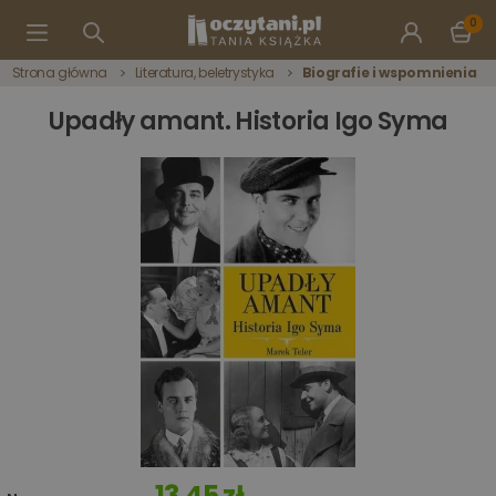
0
Strona główna
Literatura, beletrystyka
Biografie i wspomnienia
Upadły amant. Historia Igo Syma
13,45 zł