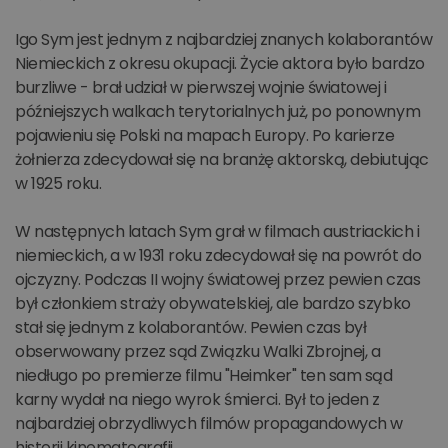
Igo Sym jest jednym z najbardziej znanych kolaborantów
Niemieckich z okresu okupacji. Życie aktora było bardzo
burzliwe - brał udział w pierwszej wojnie światowej i
późniejszych walkach terytorialnych już, po ponownym
pojawieniu się Polski na mapach Europy. Po karierze
żołnierza zdecydował się na branżę aktorską, debiutując
w 1925 roku.
W następnych latach Sym grał w filmach austriackich i
niemieckich, a w 1931 roku zdecydował się na powrót do
ojczyzny. Podczas II wojny światowej przez pewien czas
był członkiem straży obywatelskiej, ale bardzo szybko
stał się jednym z kolaborantów. Pewien czas był
obserwowany przez sąd Związku Walki Zbrojnej, a
niedługo po premierze filmu "Heimker" ten sam sąd
karny wydał na niego wyrok śmierci. Był to jeden z
najbardziej obrzydliwych filmów propagandowych w
historii kinematografii.