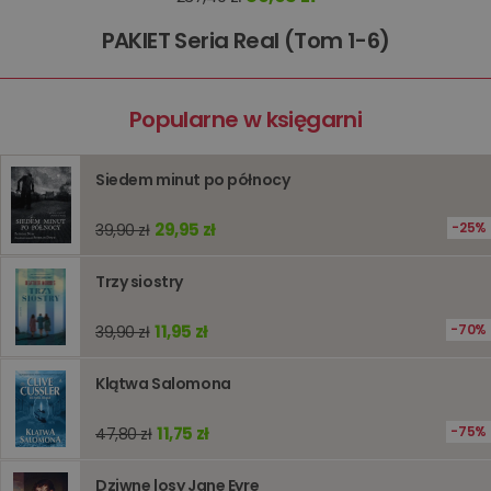
zakupó
użytkown
sesji
PAKIET Seria Real (Tom 1-6)
przegląd
Polityce
prywatności Google
licznik
www.oczytani.pl
1 godzina
Ten plik
jest uży
liczenia i
Popularne w księgarni
śledzeni
lub wyda
stronie
internet
Siedem minut po północy
pomagaj
analizie i
optymali
29,95 zł
25%
39,90 zł
wydajno
strony
internet
Trzy siostry
PHPSESSID
Sesja
Cookie
PHP.net
generow
www.oczytani.pl
przez apl
11,95 zł
70%
39,90 zł
oparte n
PHP. Jest
identyfik
Klątwa Salomona
ogólneg
przeznac
używany
11,75 zł
75%
47,80 zł
obsługi
zmiennyc
użytkown
Zwykle je
Dziwne losy Jane Eyre