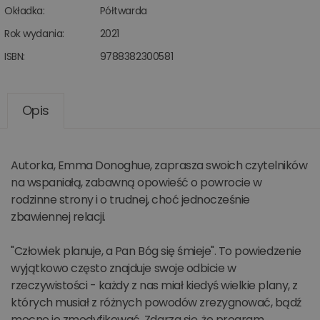
Okładka:
Półtwarda
Rok wydania:
2021
ISBN:
9788382300581
Opis
Autorka, Emma Donoghue, zaprasza swoich czytelników
na wspaniałą, zabawną opowieść o powrocie w
rodzinne strony i o trudnej, choć jednocześnie
zbawiennej relacji.
"Człowiek planuje, a Pan Bóg się śmieje". To powiedzenie
wyjątkowo często znajduje swoje odbicie w
rzeczywistości - każdy z nas miał kiedyś wielkie plany, z
których musiał z różnych powodów zrezygnować, bądź
mocno je zmodyfikować. Zdarza się, że program