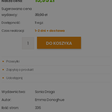
Nasza cena
:
Sugerowana cena
wydawcy:
39,90 zł
Dostępność:
11
egz.
Czas realizacji:
1-2 dni + dostawa
DO KOSZYKA
Przesyłki
Zapytaj o produkt
Udostępnij
Wydawnictwo:
Sonia Draga
Autor:
Emma Donoghue
Ilość stron:
336