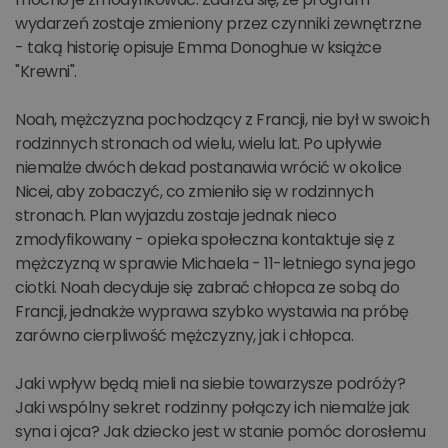
wydarzeń zostaje zmieniony przez czynniki zewnętrzne
- taką historię opisuje Emma Donoghue w książce
"Krewni".
Noah, mężczyzna pochodzący z Francji, nie był w swoich
rodzinnych stronach od wielu, wielu lat. Po upływie
niemalże dwóch dekad postanawia wrócić w okolice
Nicei, aby zobaczyć, co zmieniło się w rodzinnych
stronach. Plan wyjazdu zostaje jednak nieco
zmodyfikowany - opieka społeczna kontaktuje się z
mężczyzną w sprawie Michaela - 11-letniego syna jego
ciotki. Noah decyduje się zabrać chłopca ze sobą do
Francji, jednakże wyprawa szybko wystawia na próbę
zarówno cierpliwość mężczyzny, jak i chłopca.
Jaki wpływ będą mieli na siebie towarzysze podróży?
Jaki wspólny sekret rodzinny połączy ich niemalże jak
syna i ojca? Jak dziecko jest w stanie pomóc dorosłemu