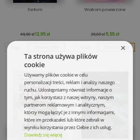
Fantom
Wiatrom powierzone
12,95 zł
11,55 zł
49,90 zł
38,00 zł
×
Opis
Do koszyka
Opis
Do koszyka
Ta strona używa plików
cookie
Używamy plików cookie w celu
personalizacji treści, reklam i analizy naszego
ruchu. Udostępniamy również informacje o
tym, jak korzystasz z naszej witryny, naszym
partnerom reklamowym i analitycznym,
którzy mogą łączyć je z innymi informacjami,
które im przekazałeś lub które zebrali w
wyniku korzystania przez Ciebie z ich usług.
Dowiedz się więcej