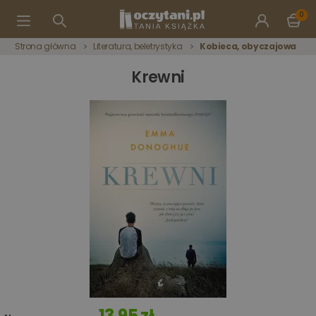
0
Strona główna
Literatura, beletrystyka
Kobieca, obyczajowa
Krewni
13,95 zł