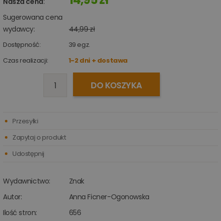
Nasza cena
:
Sugerowana cena
wydawcy:
44,99 zł
Dostępność:
39
egz.
Czas realizacji:
1-2 dni + dostawa
DO KOSZYKA
Przesyłki
Zapytaj o produkt
Udostępnij
Wydawnictwo:
Znak
Autor:
Anna Ficner-Ogonowska
Ilość stron:
656