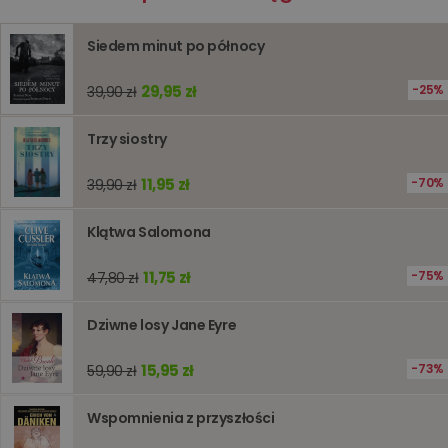
prywatności Google
licznik
www.oczytani.pl
1 godzina
Ten plik
jest uży
liczenia i
Siedem minut po północy
śledzeni
lub wyda
stronie
29,95 zł
25%
39,90 zł
internet
pomagaj
analizie i
Trzy siostry
optymali
wydajno
strony
internet
11,95 zł
70%
39,90 zł
PHPSESSID
Sesja
Cookie
PHP.net
generow
www.oczytani.pl
Klątwa Salomona
przez apl
oparte n
PHP. Jest
11,75 zł
75%
47,80 zł
identyfik
ogólneg
przeznac
używany
Dziwne losy Jane Eyre
obsługi
zmiennyc
użytkown
15,95 zł
73%
59,90 zł
Zwykle je
liczba
generow
Wspomnienia z przyszłości
losowo,
jej użyc
być spec