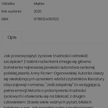
Okładka:
Miękka
Rok wydania:
2020
ISBN:
9788324060122
Opis
Jak przezwyciężyć życiowe trudności i odnaleźć
szczęście? Z takimi rozterkami zmaga się główna
bohaterka najnowszej powieści autorstwa cenionej
polskiej pisarki, Anny Ficner-Ogonowskiej. Autorka cieszy
się niesłabnącym uznaniem wśród czytelników literatury
obyczajowej i romansu. "Jeśli zatęsknię" to wciągająca,
pełna emocji historia o pokonywaniu trudności
życiowych i otwieraniu się na bliskość z drugim
człowiekiem. Stawia wiele ważnych pytań, bliskich
każdemu z nas. Jak poradzić sobie z trudnościami i