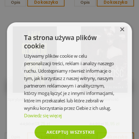
Opis
Do koszyka
Opis
Do koszyka
×
Ta strona używa plików
cookie
Używamy plików cookie w celu
personalizacji treści, reklam i analizy naszego
ruchu. Udostępniamy również informacje o
tym, jak korzystasz z naszej witryny, naszym
partnerom reklamowym i analitycznym,
którzy mogą łączyć je z innymi informacjami,
Spirytystka. Tom 2. Honoriusz
Jego własność
które im przekazałeś lub które zebrali w
Mond
wyniku korzystania przez Ciebie z ich usług.
Dowiedz się więcej
13,75 zł
16,95 zł
44,90 zł
44,90 zł
AKCEPTUJ WSZYSTKIE
Opis
Do koszyka
Opis
Do koszyka