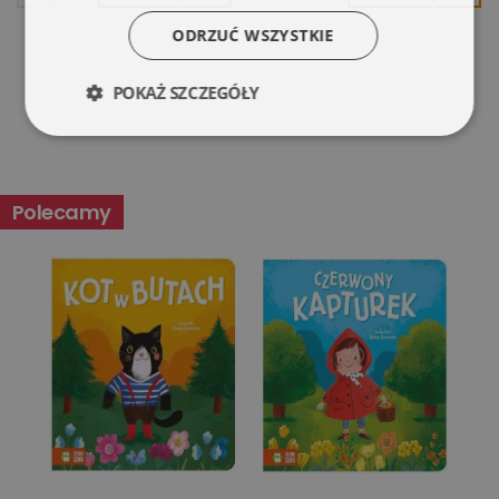
ODRZUĆ WSZYSTKIE
POKAŻ SZCZEGÓŁY
Niezbędne
Wydajność
Polecamy
Targetowanie
Funkcjonalność
Niesklasyfikowane
Niezbędne
Wydajność
Targetowanie