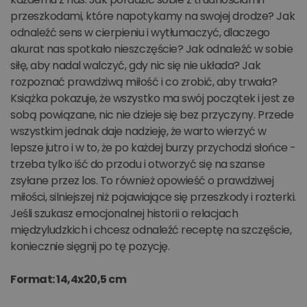
przeszkodami, które napotykamy na swojej drodze? Jak
odnaleźć sens w cierpieniu i wytłumaczyć, dlaczego
akurat nas spotkało nieszczęście? Jak odnaleźć w sobie
siłę, aby nadal walczyć, gdy nic się nie układa? Jak
rozpoznać prawdziwą miłość i co zrobić, aby trwała?
Książka pokazuje, że wszystko ma swój początek i jest ze
sobą powiązane, nic nie dzieje się bez przyczyny. Przede
wszystkim jednak daje nadzieję, że warto wierzyć w
lepsze jutro i w to, że po każdej burzy przychodzi słońce -
trzeba tylko iść do przodu i otworzyć się na szanse
zsyłane przez los. To również opowieść o prawdziwej
miłości, silniejszej niż pojawiające się przeszkody i rozterki.
Jeśli szukasz emocjonalnej historii o relacjach
międzyludzkich i chcesz odnaleźć receptę na szczęście,
koniecznie sięgnij po tę pozycję.
Format: 14,4x20,5 cm