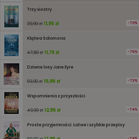
lub wyda
Trzy siostry
stronie
internet
pomagaj
analizie i
11,95 zł
70%
39,90 zł
optymali
wydajno
strony
Klątwa Salomona
internet
PHPSESSID
Sesja
Cookie
PHP.net
11,75 zł
75%
47,80 zł
generow
www.oczytani.pl
przez apl
oparte n
PHP. Jest
Dziwne losy Jane Eyre
identyfik
ogólneg
przeznac
15,95 zł
73%
59,90 zł
używany
obsługi
zmiennyc
Wspomnienia z przyszłości
użytkown
Zwykle je
liczba
generow
12,95 zł
74%
49,90 zł
losowo,
jej użyc
być spec
Proste przyjemności. Łatwe i szybkie przepisy
dla witry
dobrym
przykład
17,85 zł
74%