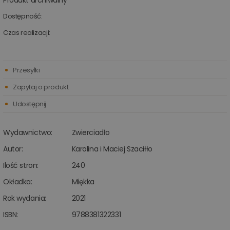
Produkt archiwalny
Dostępność:
Czas realizacji:
Przesyłki
Zapytaj o produkt
Udostępnij
Wydawnictwo:
Zwierciadło
Autor:
Karolina i Maciej Szaciłło
Ilość stron:
240
Okładka:
Miękka
Rok wydania:
2021
ISBN:
9788381322331