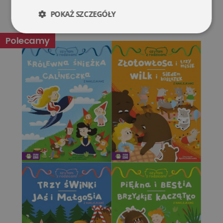
POKAŻ SZCZEGÓŁY
Niezbędne
Wydajność
Polecamy
Targetowanie
Funkcjonalność
Niesklasyfikowane
Niezbędne
Wydajność
Targetowanie
Funkcjonalność
Niesklasyfikowane
Niezbędne pliki cookie umożliwiają korzystanie z
podstawowych funkcji strony internetowej, takich jak