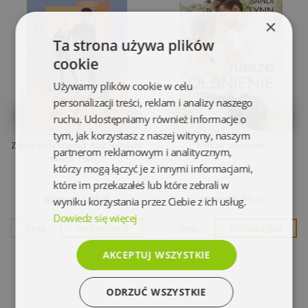
×
Ta strona używa plików
cookie
Używamy plików cookie w celu
personalizacji treści, reklam i analizy naszego
ruchu. Udostępniamy również informacje o
tym, jak korzystasz z naszej witryny, naszym
Zazdrosny sąsiad. Rodzeństwo
Nasze olśnienie
partnerom reklamowym i analitycznym,
Mach. Tom 3
którzy mogą łączyć je z innymi informacjami,
które im przekazałeś lub które zebrali w
13,95 zł
11,55 zł
42,90 zł
39,80 zł
wyniku korzystania przez Ciebie z ich usług.
Dowiedz się więcej
Opis
Do koszyka
Opis
Do koszyka
AKCEPTUJ WSZYSTKIE
ODRZUĆ WSZYSTKIE