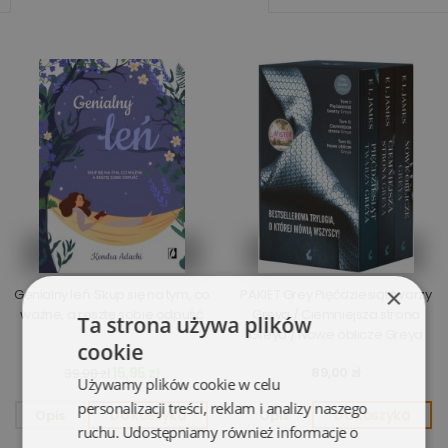
×
Genialny leń. Skup się na tym, co
PAKIET Grey Pięćdziesiąt twarzy
ważne, a resztę sobie odpuść
Greya / Ciemniejsza strona
Ta strona używa plików
Greya / Nowe oblicze Greya
cookie
15,95 zł
89,00 zł
39,90 zł
Używamy plików cookie w celu
personalizacji treści, reklam i analizy naszego
Opis
Do koszyka
Opis
Do koszyka
ruchu. Udostępniamy również informacje o