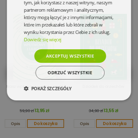
tym, jak korzystasz z naszej witryny, naszym
partnerom reklamowym i analitycznym,
którzy mogą łączyć je z innymi informacjami,
które im przekazałeś lub które zebrali w
wyniku korzystania przez Ciebie z ich usług.
Dowiedz się więcej
AKCEPTUJ WSZYSTKIE
ODRZUĆ WSZYSTKIE
Nasz wpływowy i uległy umysł
Dziadek do orzechów
POKAŻ SZCZEGÓŁY
Niezbędne
Wydajność
13,95 zł
13,55 zł
59,90 zł
34,90 zł
Opis
Do koszyka
Opis
Do koszyka
Targetowanie
Funkcjonalność