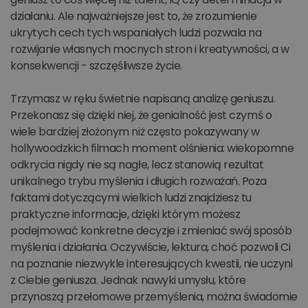
działaniu. Ale najważniejsze jest to, że zrozumienie
ukrytych cech tych wspaniałych ludzi pozwala na
rozwijanie własnych mocnych stron i kreatywności, a w
konsekwencji - szczęśliwsze życie.
Trzymasz w ręku świetnie napisaną analizę geniuszu.
Przekonasz się dzięki niej, że genialność jest czymś o
wiele bardziej złożonym niż często pokazywany w
hollywoodzkich filmach moment olśnienia: wiekopomne
odkrycia nigdy nie są nagłe, lecz stanowią rezultat
unikalnego trybu myślenia i długich rozważań. Poza
faktami dotyczącymi wielkich ludzi znajdziesz tu
praktyczne informacje, dzięki którym możesz
podejmować konkretne decyzje i zmieniać swój sposób
myślenia i działania. Oczywiście, lektura, choć pozwoli Ci
na poznanie niezwykle interesujących kwestii, nie uczyni
z Ciebie geniusza. Jednak nawyki umysłu, które
przynoszą przełomowe przemyślenia, można świadomie