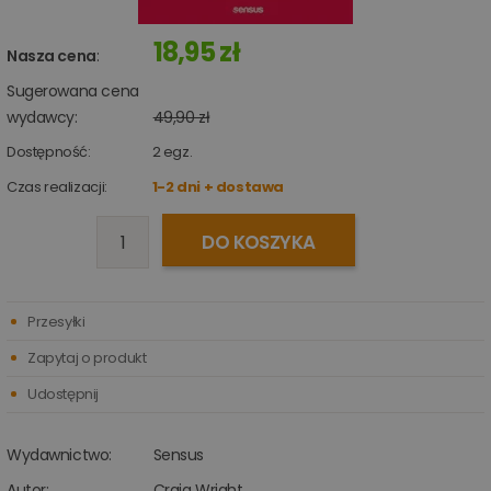
18,95 zł
Nasza cena
:
Sugerowana cena
wydawcy:
49,90 zł
Dostępność:
2
egz.
Czas realizacji:
1-2 dni + dostawa
DO KOSZYKA
Przesyłki
Zapytaj o produkt
Udostępnij
Wydawnictwo:
Sensus
Autor:
Craig Wright