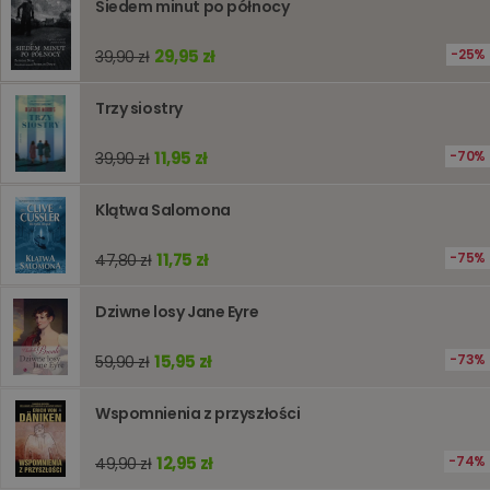
Siedem minut po północy
oparte n
PHP. Jest
identyfik
29,95 zł
25%
ogólneg
39,90 zł
przeznac
używany
obsługi
Trzy siostry
zmiennyc
użytkown
Zwykle je
11,95 zł
70%
39,90 zł
liczba
generow
losowo,
jej użyc
Klątwa Salomona
być spec
dla witry
dobrym
11,75 zł
75%
47,80 zł
przykład
utrzymy
statusu
Dziwne losy Jane Eyre
zalogow
użytkow
między
15,95 zł
73%
59,90 zł
stronami
Wspomnienia z przyszłości
Dostawca
/
Okres
Nazwa
Opis
12,95 zł
74%
Domena
przechowywania
49,90 zł