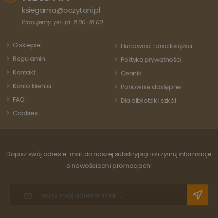
klienta. Jest on
ksiegarnia@oczytani.pl
uwzględniony 
każdym żądani
Pracujemy: pn-pt: 8:00-16:00
strony w
witrynie i służy
do obliczania
O sklepie
Hurtownia Tania książka
danych
dotyczących
Regulamin
Polityka prywatności
odwiedzających
sesji i kampanii
Kontakt
Cennik
na potrzeby
raportów
Konto klienta
Ponownie dostępne
analitycznych
witryn.
FAQ
Dla bibliotek i szkół
Cookies
Dopisz swój adres e-mail do naszej subskrypcji i otrzymuj informacje
o nowościach i promocjach!