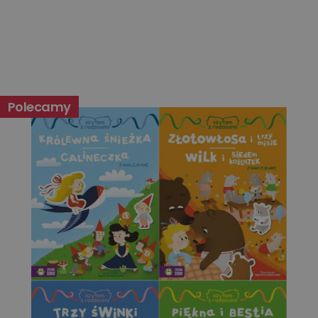
Niesklasyfikowane
Polecamy
Niezbędne
Wydajność
Targetowanie
Funkcjonalność
Niesklasyfikowane
Niezbędne pliki cookie umożliwiają korzystanie z
podstawowych funkcji strony internetowej, takich jak
logowanie użytkownika i zarządzanie kontem. Bez
niezbędnych plików cookie nie można prawidłowo
korzystać ze strony internetowej.
Dostawca
/
Okres
Nazwa
Opis
Domena
przechowywania
kqs_koszyk
www.oczytani.pl
1 miesiąc
kqs_panel
www.oczytani.pl
1 miesiąc
kqs_token
www.oczytani.pl
2 lata