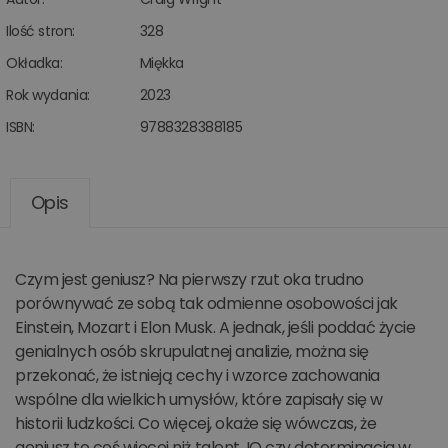
Ilość stron:
328
Okładka:
Miękka
Rok wydania:
2023
ISBN:
9788328388185
Opis
Czym jest geniusz? Na pierwszy rzut oka trudno
porównywać ze sobą tak odmienne osobowości jak
Einstein, Mozart i Elon Musk. A jednak, jeśli poddać życie
genialnych osób skrupulatnej analizie, można się
przekonać, że istnieją cechy i wzorce zachowania
wspólne dla wielkich umysłów, które zapisały się w
historii ludzkości. Co więcej, okaże się wówczas, że
geniusz to coś więcej niż talent, IQ czy determinacja w