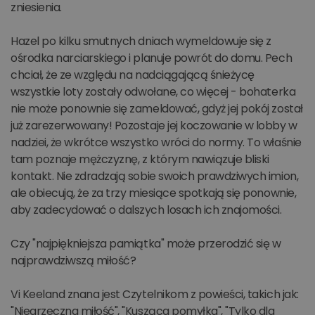
zniesienia.
Hazel po kilku smutnych dniach wymeldowuje się z
ośrodka narciarskiego i planuje powrót do domu. Pech
chciał, że ze względu na nadciągającą śnieżycę
wszystkie loty zostały odwołane, co więcej - bohaterka
nie może ponownie się zameldować, gdyż jej pokój został
już zarezerwowany! Pozostaje jej koczowanie w lobby w
nadziei, że wkrótce wszystko wróci do normy. To właśnie
tam poznaje mężczyznę, z którym nawiązuje bliski
kontakt. Nie zdradzają sobie swoich prawdziwych imion,
ale obiecują, że za trzy miesiące spotkają się ponownie,
aby zadecydować o dalszych losach ich znajomości.
Czy "najpiękniejsza pamiątka" może przerodzić się w
najprawdziwszą miłość?
Vi Keeland znana jest Czytelnikom z powieści, takich jak:
"Niegrzeczna miłość", "Kusząca pomyłka", "Tylko dla