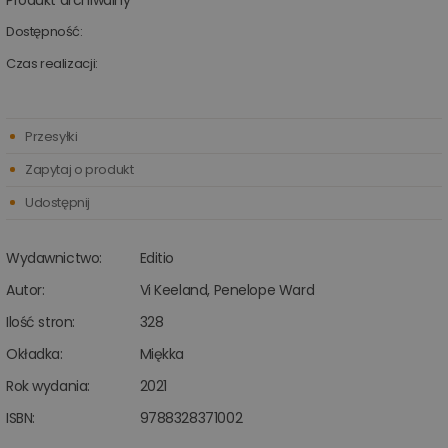
Produkt archiwalny
Dostępność:
Czas realizacji:
Przesyłki
Zapytaj o produkt
Udostępnij
Wydawnictwo:
Editio
Autor:
Vi Keeland
,
Penelope Ward
Ilość stron:
328
Okładka:
Miękka
Rok wydania:
2021
ISBN:
9788328371002