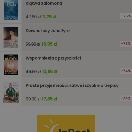
obsługi
Klątwa Salomona
zmiennyc
użytkown
Zwykle je
11,75 zł
75%
47,80 zł
liczba
generow
losowo,
jej użyc
Dziwne losy Jane Eyre
być spec
dla witry
dobrym
15,95 zł
73%
59,90 zł
przykład
utrzymy
statusu
Wspomnienia z przyszłości
zalogow
użytkow
między
stronami
12,95 zł
74%
49,90 zł
Proste przyjemności. Łatwe i szybkie przepisy
Dostawca
/
Okres
Nazwa
Opis
Domena
przechowywania
17,85 zł
74%
69,90 zł
_ga_Q25NFDH6D8
.www.oczytani.pl
1 miesiąc
Ten plik
Dostawca
/
Okres
Nazwa
Opis
cookie je
Domena
przechowywania
używany
przez Go
_ga_PF5CNRJ3W2
.oczytani.pl
1 rok 1 miesiąc
Ten plik cookie
Analytics
jest używany
utrzymy
przez Google
stanu sesj