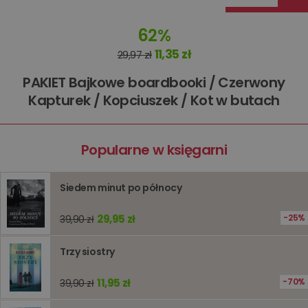
tymczas
związany
koszyki
62%
zakupó
użytkown
11,35 zł
29,97 zł
sesji
przegląd
Polityce
PAKIET Bajkowe boardbooki / Czerwony
prywatności Google
licznik
www.oczytani.pl
1 godzina
Ten plik
Kapturek / Kopciuszek / Kot w butach
jest uży
liczenia i
śledzeni
lub wyda
stronie
internet
Popularne w księgarni
pomagaj
analizie i
optymali
wydajno
Siedem minut po północy
strony
internet
29,95 zł
25%
39,90 zł
PHPSESSID
Sesja
Cookie
PHP.net
generow
www.oczytani.pl
przez apl
Trzy siostry
oparte n
PHP. Jest
identyfik
ogólneg
11,95 zł
70%
39,90 zł
przeznac
używany