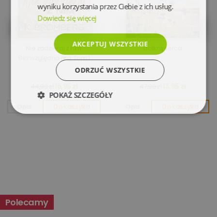
wyniku korzystania przez Ciebie z ich usług.
Dowiedz się więcej
AKCEPTUJ WSZYSTKIE
Nie zadzieraj z nim.
Dotknij serca
Bezwzględna gra. Tom 1
ODRZUĆ WSZYSTKIE
16,95 zł
13,95 zł
44,90 zł
47,90 zł
POKAŻ SZCZEGÓŁY
Opis
Do koszyka
Opis
Do koszyka
Niezbędne
Wydajność
Targetowanie
Funkcjonalność
Niesklasyfikowane
Polecamy