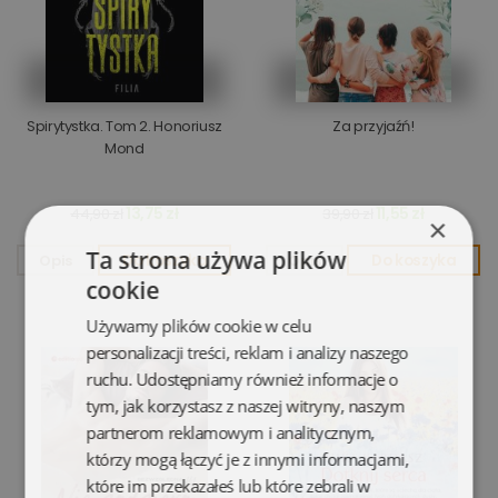
Spirytystka. Tom 2. Honoriusz
Za przyjaźń!
Mond
13,75 zł
11,55 zł
44,90 zł
39,90 zł
×
Ta strona używa plików
Opis
Do koszyka
Opis
Do koszyka
cookie
Używamy plików cookie w celu
personalizacji treści, reklam i analizy naszego
ruchu. Udostępniamy również informacje o
tym, jak korzystasz z naszej witryny, naszym
partnerom reklamowym i analitycznym,
którzy mogą łączyć je z innymi informacjami,
które im przekazałeś lub które zebrali w