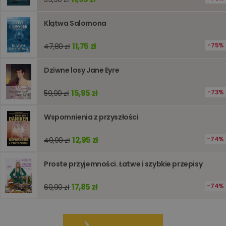
używany
obsługi
zmiennyc
Klątwa Salomona
użytkown
Zwykle je
liczba
generow
11,75 zł
75%
47,80 zł
losowo,
jej użyc
być spec
Dziwne losy Jane Eyre
dla witry
dobrym
przykład
15,95 zł
73%
59,90 zł
utrzymy
statusu
zalogow
użytkow
Wspomnienia z przyszłości
między
stronami
12,95 zł
74%
49,90 zł
Proste przyjemności. Łatwe i szybkie przepisy
Dostawca
/
Okres
Nazwa
Opis
Domena
przechowywania
17,85 zł
74%
69,90 zł
_ga_Q25NFDH6D8
.www.oczytani.pl
1 miesiąc
Ten plik
Dostawca
/
Okres
Nazwa
Opis
cookie je
Domena
przechowywania
używany
przez Go
_ga_PF5CNRJ3W2
.oczytani.pl
1 rok 1 miesiąc
Ten plik cookie
Analytics
jest używany
utrzymy