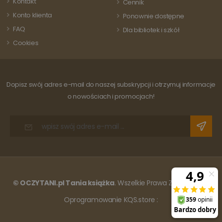
Kontakt
Cennik
do obliczania
danych
Konto klienta
Ponownie dostępne
dotyczących
odwiedzających
FAQ
Dla bibliotek i szkół
sesji i kampanii
na potrzeby
Cookies
raportów
analitycznych
witryn.
Dopisz swój adres e-mail do naszej subskrypcji i otrzymuj informacje
o nowościach i promocjach!
© OCZYTANI.pl Tania książka
. Wszelkie Prawa Zastrzeżone.
Oprogramowanie KQS.store
: