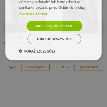
które im przekazałeś lub które zebrali w
wyniku korzystania przez Ciebie z ich usług.
Dowiedz się więcej
AKCEPTUJ WSZYSTKIE
PAKIET Mój mąż potwór /
Jestem jedną z żon
ODRZUĆ WSZYSTKIE
Jedenastoletnia żona (wydanie
kieszonkowe)
POKAŻ SZCZEGÓŁY
9,95 zł
14,65 zł
29,90 zł
44,00 zł
Niezbędne
Wydajność
Opis
Do koszyka
Opis
Do koszyka
Targetowanie
Funkcjonalność
Niesklasyfikowane