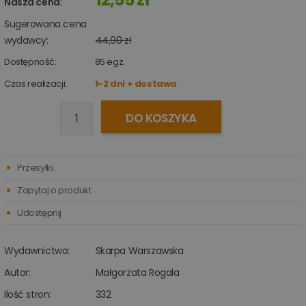
Nasza cena
:
Sugerowana cena
wydawcy:
44,90 zł
Dostępność:
85
egz.
Czas realizacji:
1-2 dni + dostawa
DO KOSZYKA
Przesyłki
Zapytaj o produkt
Udostępnij
Wydawnictwo:
Skarpa Warszawska
Autor:
Małgorzata Rogala
Ilość stron:
332