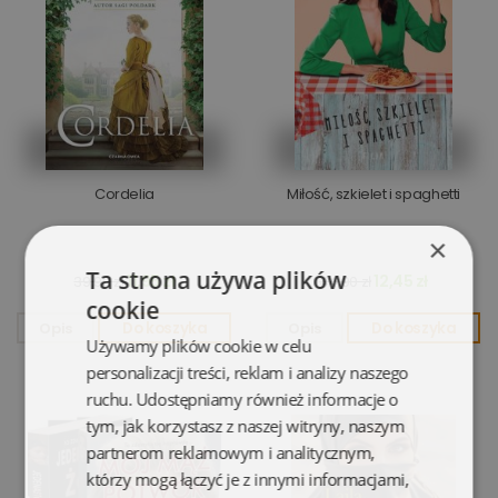
Cordelia
Miłość, szkielet i spaghetti
×
Ta strona używa plików
11,95 zł
12,45 zł
39,99 zł
44,90 zł
cookie
Opis
Do koszyka
Opis
Do koszyka
Używamy plików cookie w celu
personalizacji treści, reklam i analizy naszego
ruchu. Udostępniamy również informacje o
tym, jak korzystasz z naszej witryny, naszym
partnerom reklamowym i analitycznym,
którzy mogą łączyć je z innymi informacjami,