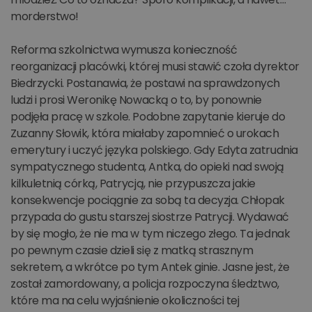
morderstwo!
Reforma szkolnictwa wymusza konieczność
reorganizacji placówki, której musi stawić czoła dyrektor
Biedrzycki. Postanawia, że postawi na sprawdzonych
ludzi i prosi Weronikę Nowacką o to, by ponownie
podjęła pracę w szkole. Podobne zapytanie kieruje do
Zuzanny Słowik, która miałaby zapomnieć o urokach
emerytury i uczyć języka polskiego. Gdy Edyta zatrudnia
sympatycznego studenta, Antka, do opieki nad swoją
kilkuletnią córką, Patrycją, nie przypuszcza jakie
konsekwencje pociągnie za sobą ta decyzja. Chłopak
przypada do gustu starszej siostrze Patrycji. Wydawać
by się mogło, że nie ma w tym niczego złego. Ta jednak
po pewnym czasie dzieli się z matką strasznym
sekretem, a wkrótce po tym Antek ginie. Jasne jest, że
został zamordowany, a policja rozpoczyna śledztwo,
które ma na celu wyjaśnienie okoliczności tej