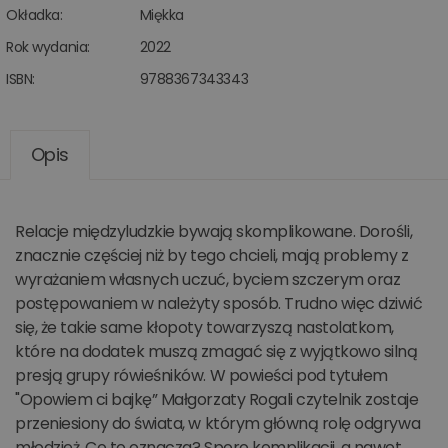
Okładka:
Miękka
Rok wydania:
2022
ISBN:
9788367343343
Opis
Relacje międzyludzkie bywają skomplikowane. Dorośli,
znacznie częściej niż by tego chcieli, mają problemy z
wyrażaniem własnych uczuć, byciem szczerym oraz
postępowaniem w należyty sposób. Trudno więc dziwić
się, że takie same kłopoty towarzyszą nastolatkom,
które na dodatek muszą zmagać się z wyjątkowo silną
presją grupy rówieśników. W powieści pod tytułem
"Opowiem ci bajkę” Małgorzaty Rogali czytelnik zostaje
przeniesiony do świata, w którym główną rolę odgrywa
młodzież. Co to oznacza? Sporo komplikacji, a nawet…