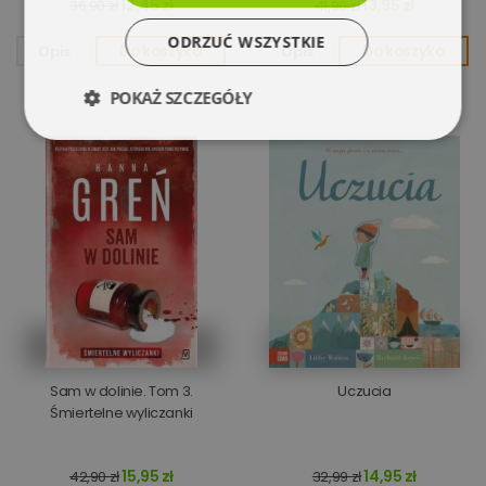
12,45 zł
13,95 zł
36,90 zł
41,90 zł
ODRZUĆ WSZYSTKIE
Opis
Do koszyka
Opis
Do koszyka
POKAŻ SZCZEGÓŁY
Niezbędne
Wydajność
Targetowanie
Funkcjonalność
Niesklasyfikowane
Sam w dolinie. Tom 3.
Uczucia
Śmiertelne wyliczanki
Niezbędne
Wydajność
Targetowanie
15,95 zł
14,95 zł
42,90 zł
32,99 zł