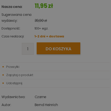
11,95 zł
Nasza cena
:
Sugerowana cena
wydawcy:
39,90 zł
Dostępność:
100+
egz.
Czas realizacji:
1-2 dni + dostawa
DO KOSZYKA
Przesyłki
Zapytaj o produkt
Udostępnij
Wydawnictwo:
Czarne
Autor:
Bernd Heinrich