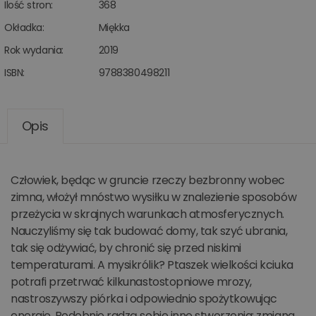
Ilość stron:
368
Okładka:
Miękka
Rok wydania:
2019
ISBN:
9788380498211
Opis
Człowiek, będąc w gruncie rzeczy bezbronny wobec
zimna, włożył mnóstwo wysiłku w znalezienie sposobów
przeżycia w skrajnych warunkach atmosferycznych.
Nauczyliśmy się tak budować domy, tak szyć ubrania,
tak się odżywiać, by chronić się przed niskimi
temperaturami. A mysikrólik? Ptaszek wielkości kciuka
potrafi przetrwać kilkunastostopniowe mrozy,
nastroszywszy piórka i odpowiednio spożytkowując
energię. Podobnie radzą sobie inne stworzenia: zmiana