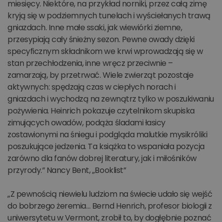
miesięcy. Niektóre, na przykład norniki, przez całą zimę
kryją się w podziemnych tunelach i wyściełanych trawą
gniazdach. Inne małe ssaki, jak wiewiórki ziemne,
przesypiają cały śnieżny sezon. Pewne owady dzięki
specyficznym składnikom we krwi wprowadzają się w
stan przechłodzenia, inne wręcz przeciwnie –
zamarzają, by przetrwać. Wiele zwierząt pozostaje
aktywnych: spędzają czas w ciepłych norach i
gniazdach i wychodzą na zewnątrz tylko w poszukiwaniu
pożywienia. Heinrich pokazuje czytelnikom skupiska
zimujących owadów, podąża śladami łasicy
zostawionymi na śniegu i podgląda malutkie mysikróliki
poszukujące jedzenia. Ta książka to wspaniała pozycja
zarówno dla fanów dobrej literatury, jak i miłośników
przyrody.” Nancy Bent, „Booklist”
„Z pewnością niewielu ludziom na świecie udało się wejść
do bobrzego żeremia… Bernd Henrich, profesor biologii z
uniwersytetu w Vermont, zrobił to, by dogłębnie poznać