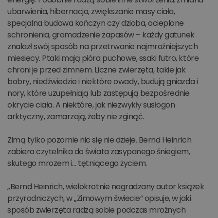
ubarwienia, hibernacja, zwiększanie masy ciała,
specjalna budowa kończyn czy dzioba, ocieplone
schronienia, gromadzenie zapasów – każdy gatunek
znalazł swój sposób na przetrwanie najmroźniejszych
miesięcy. Ptaki mają pióra puchowe, ssaki futro, które
chroni je przed zimnem. Liczne zwierzęta, takie jak
bobry, niedźwiedzie i niektóre owady, budują gniazda i
nory, które uzupełniają lub zastępują bezpośrednie
okrycie ciała. A niektóre, jak niezwykły susłogon
arktyczny, zamarzają, żeby nie zginąć.
Zimą tylko pozornie nic się nie dzieje. Bernd Heinrich
zabiera czytelnika do świata zasypanego śniegiem,
skutego mrozem i… tętniącego życiem.
„Bernd Heinrich, wielokrotnie nagradzany autor książek
przyrodniczych, w „Zimowym świecie” opisuje, w jaki
sposób zwierzęta radzą sobie podczas mroźnych