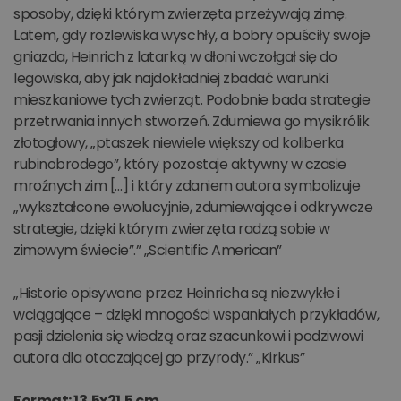
sposoby, dzięki którym zwierzęta przeżywają zimę.
Latem, gdy rozlewiska wyschły, a bobry opuściły swoje
gniazda, Heinrich z latarką w dłoni wczołgał się do
legowiska, aby jak najdokładniej zbadać warunki
mieszkaniowe tych zwierząt. Podobnie bada strategie
przetrwania innych stworzeń. Zdumiewa go mysikrólik
złotogłowy, „ptaszek niewiele większy od koliberka
rubinobrodego”, który pozostaje aktywny w czasie
mroźnych zim […] i który zdaniem autora symbolizuje
„wykształcone ewolucyjnie, zdumiewające i odkrywcze
strategie, dzięki którym zwierzęta radzą sobie w
zimowym świecie”.” „Scientific American”
„Historie opisywane przez Heinricha są niezwykłe i
wciągające – dzięki mnogości wspaniałych przykładów,
pasji dzielenia się wiedzą oraz szacunkowi i podziwowi
autora dla otaczającej go przyrody.” „Kirkus”
Format: 13,5x21,5 cm