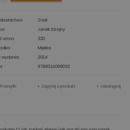
dawnictwo:
Znak
or:
Janek Strojny
ść stron:
320
adka:
Miękka
 wydania:
2024
N:
9788324099092
Przesyłki
Zapytaj o produkt
Udostępnij
okaże Ci, jak zyskać sławę i jak gorzki ma ona smak.