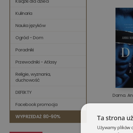
Książki dla dzieci
Kulinaria
Nauka języków
Ogród - Dom
Poradniki
Przewodniki - Atlasy
Religie, wyznania,
duchowość
DEFEKTY
Dama. Ann
Facebook promocja
43,0
WYPRZEDAŻ 80-90%
Ta strona u
Używamy plików coo
Opis