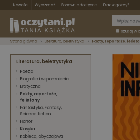
Nowości
Wyprzedaż
Ponownie dostępne
Dlaczego my?
szukaj w 
Strona główna
Literatura, beletrystyka
Fakty, reportaże, feliet
Literatura, beletrystyka
Poezja
Biografie i wspomnienia
Erotyczna
Fakty, reportaże,
felietony
Fantastyka, Fantasy,
Science fiction
Horror
Klasyka
Kobieca, obyczajowa