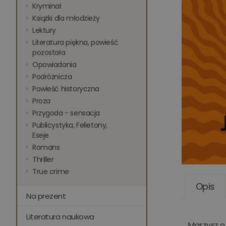
Kryminał
Książki dla młodzieży
Lektury
Literatura piękna, powieść
pozostała
Opowiadania
Podróżnicza
Powieść historyczna
Proza
Przygoda - sensacja
Publicystyka, Felietony,
Eseje
Romans
Thriller
True crime
Opis
Na prezent
Literatura naukowa
Marzysz o 