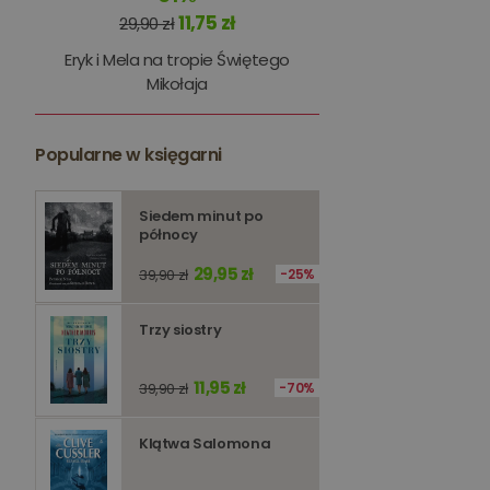
kqs_panel
11,75 zł
29,90 zł
kqs_token
Eryk i Mela na tropie Świętego
Mikołaja
kqs_przechowalnia
licznik
Popularne w księgarni
Polityce 
PHPSESSID
Siedem minut po
północy
29,95 zł
39,90 zł
25%
Trzy siostry
Nazwa
Nazwa
_ga_Q25NFDH6D8
11,95 zł
39,90 zł
70%
_ga_PF5CNRJ3W2
_gid
Klątwa Salomona
_ga