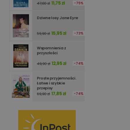
11,75 zł
47,80 zł
75%
Dziwne losy Jane Eyre
15,95 zł
59,90 zł
73%
Wspomnienia z
przyszłości
12,95 zł
49,90 zł
74%
Proste przyjemności.
Łatwe i szybkie
przepisy
17,85 zł
69,90 zł
74%