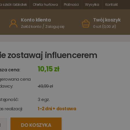
a szkół i bibliotek
Oferta hurtowa
Płatności
Wysyłka
Kontakt
Konto klienta
Twój koszyk
/
Załóż konto
Zaloguj się
0 szt (0,00 zł)
ie zostawaj influencerem
10,15 zł
sza cena
:
gerowana cena
dawcy:
49,99 zł
stępność:
3
egz.
s realizacji:
1-2 dni + dostawa
DO KOSZYKA