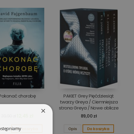
Pokonać chorobę
PAKIET Grey Pięćdziesiąt
twarzy Greya / Ciemniejsza
strona Greya / Nowe oblicze
×
Greya
12,45 zł
39,90 zł
89,00 zł
dostępniamy
pis
Do koszyka
Opis
Do koszyka