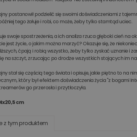
jny postanowił podzielić się swoimi doświadczeniami z tajem
później tego żałuje i robi, co może, żeby tylko stamtąd uciec.
uje swoje spostrzeżenia, a ich analiza rzuca głęboki cień na
ie jest życie, o jakim można marzyć? Okazuje się, że niekonie
liższych, ćpają i robią wszystko, żeby tylko zyskać uznanie i za
ię na szczyt, zrzucając po drodze wszystkich stojących im na
jny stał się częścią tego świata i opisuje, jakie piętno to na 
cznym, który był efektem doświadczenia życia "z bogami Inte
treamerów go przerosła i przytłoczyła.
14x20,5 cm
e z tym produktem