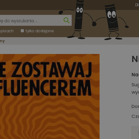
Dl
opisach
tylko dostępne
ony
N
Na
Su
wy
Do
Cza