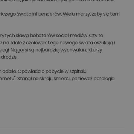
niczego świata influencerów. Wielu marzy, żeby się tam
 okrytych sławą bohaterów social mediów. Czy to
cznie. Idole z czołówek tego nowego świata oszukują i
sięgi. Najgorsi są najbardziej wychwalani, którzy
 drodze.
nim odbiło. Opowiada o pobycie w szpitalu
rnetu". Stanął na skraju śmierci, ponieważ patologia