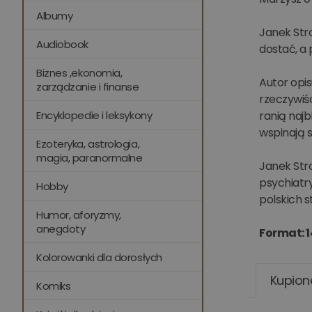
Albumy
Janek Stro
Audiobook
dostać, a 
Biznes ,ekonomia,
Autor opis
zarządzanie i finanse
rzeczywiśc
Encyklopedie i leksykony
ranią najb
wspinają s
Ezoteryka, astrologia,
magia, paranormalne
Janek Stro
psychiatry
Hobby
polskich s
Humor, aforyzmy,
anegdoty
Format: 
Kolorowanki dla dorosłych
Kupion
Komiks