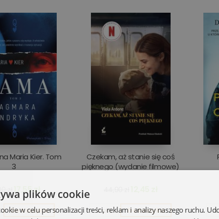
a Maria Kier. Tom
Czekam, aż stanie się coś
3
pięknego (wydanie filmowe)
17,55 zł
12,45 zł
0 zł
44,90 zł
żywa plików cookie
kie w celu personalizacji treści, reklam i analizy naszego ruchu. U
Do koszyka
Opis
Do koszyka
O