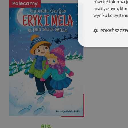
również informacj
Polecamy
analitycznym, któr
wyniku korzystania
POKAŻ SZCZE
Niezbędne
Niezbędne pliki cookie
zarządzanie kontem. B
Nazwa
kqs_koszyk
61%