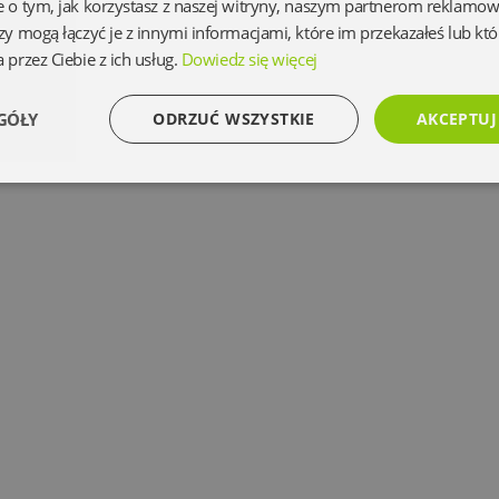
e o tym, jak korzystasz z naszej witryny, naszym partnerom reklamo
zy mogą łączyć je z innymi informacjami, które im przekazałeś lub któ
 przez Ciebie z ich usług.
Dowiedz się więcej
GÓŁY
ODRZUĆ WSZYSTKIE
AKCEPTUJ
Wydajność
Targetowanie
Funkcjonalność
Ni
Niezbędne
Wydajność
Targetowanie
Funkcjonalność
Niesklasyfikowan
 umożliwiają korzystanie z podstawowych funkcji strony internetowej, takich jak logowanie 
ez niezbędnych plików cookie nie można prawidłowo korzystać ze strony internetowej.
Dostawca
/
Okres
Opis
Domena
przechowywania
www.oczytani.pl
1 miesiąc