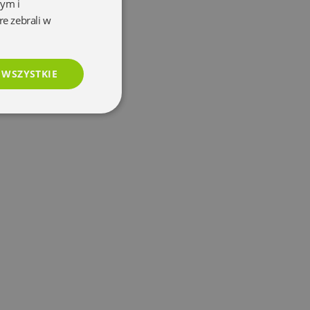
wym i
re zebrali w
 WSZYSTKIE
esklasyfikowane
e
użytkownika i