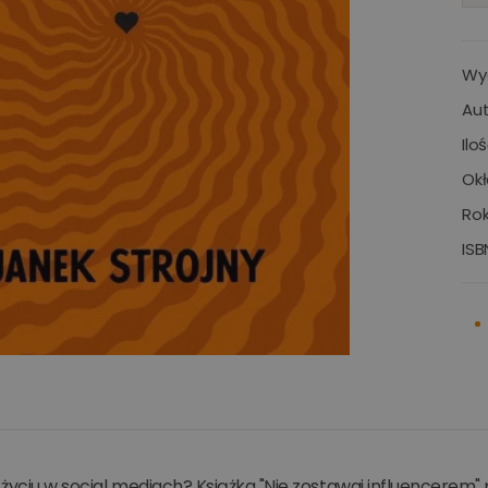
Wy
Aut
Ilo
Okł
Rok
ISB
życiu w social mediach? Książka "Nie zostawaj influencerem" p