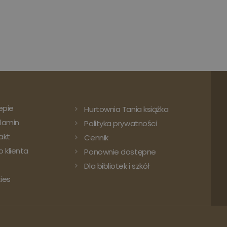
epie
Hurtownia Tania książka
lamin
Polityka prywatności
akt
Cennik
 klienta
Ponownie dostępne
Dla bibliotek i szkół
ies