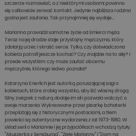
szczerze rozmawiać, a z niektórymi osobami powinno
się całkowicie zerwać kontakt. Jedynie najbliższa rodzina
godna jest zaufania. Tak przynajmniej się wydaje...
Marianna prowadzi samotne życie od śmierci męża.
Teraz na jej drodze staje przystojny mężczyzna, który
zdołał ją urzec i skraść serce. Tylko, czy doświadczona
kobieta potrafi jeszcze kochać? Czy znajdzie na to siłę? I
przede wszystkim: czy może zaufać obcemu
mężczyźnie, którego ledwo poznała?
Katarzyna Enerlich jest autorką poruszającej sagi o
kobietach, które zrobią wszystko, aby iść własną drogą.
Silny związek z naturą dodaje im sił i pozwala walczyć o
swoje marzenia. Wykreowane przez pisarkę bohaterki
przeplatają się z historycznymi postaciami, a tłem
powieści są autentyczne wydarzenia z lat 1973-1980. W
skład serii o Mariannie i jej przyjaciółkach wchodzą tytuły:
"Akuszerka z Sensburga", "Ziele Marianny" i "Dom na