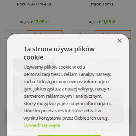
Roku 1984 Orwella
mrok. Tom 1
12,95 zł
11,95 zł
49,99 zł
41,90 zł
Opis
Do koszyka
Opis
Do koszyka
×
Ta strona używa plików
cookie
Używamy plików cookie w celu
personalizacji treści, reklam i analizy naszego
ruchu. Udostępniamy również informacje o
tym, jak korzystasz z naszej witryny, naszym
partnerom reklamowym i analitycznym,
którzy mogą łączyć je z innymi informacjami,
które im przekazałeś lub które zebrali w
wyniku korzystania przez Ciebie z ich usług.
Dowiedz się więcej
Warszawskie dzieci 44.
Ziarno niezgody
Prawdziwe historie dzieci w