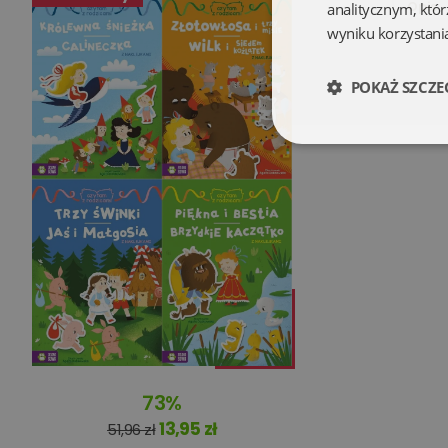
Opis
analitycznym, któr
wyniku korzystania
POKAŻ SZCZE
Niezbędne
Niezbędne pliki cookie
zarządzanie kontem. B
Nazwa
73%
kqs_koszyk
13,95 zł
51,96 zł
kqs_panel