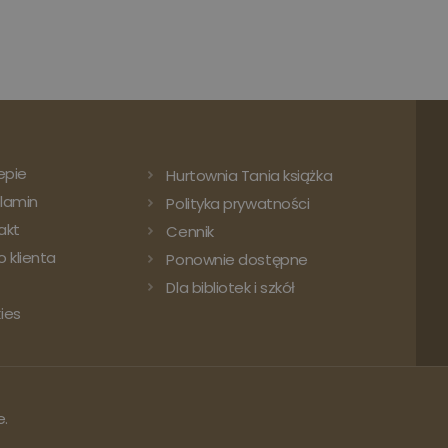
epie
Hurtownia Tania książka
lamin
Polityka prywatności
akt
Cennik
 klienta
Ponownie dostępne
Dla bibliotek i szkół
ies
e.