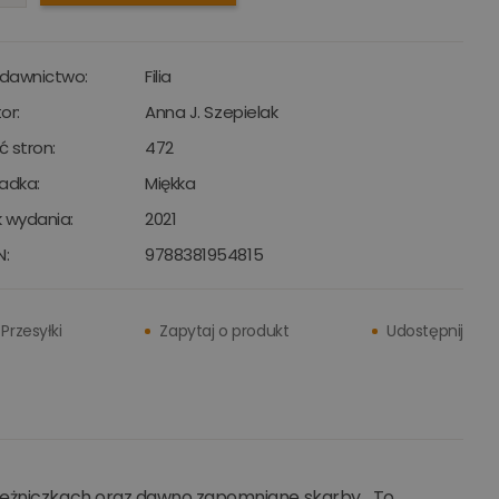
dawnictwo:
Filia
or:
Anna J. Szepielak
ść stron:
472
adka:
Miękka
 wydania:
2021
N:
9788381954815
Przesyłki
Zapytaj o produkt
Udostępnij
iężniczkach oraz dawno zapomniane skarby... To