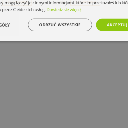
Do koszyka
Opis
Do koszyka
O
zy mogą łączyć je z innymi informacjami, które im przekazałeś lub któ
 przez Ciebie z ich usług.
Dowiedz się więcej
GÓŁY
ODRZUĆ WSZYSTKIE
AKCEPTUJ
Wydajność
Targetowanie
Funkcjonalność
Ni
Niezbędne
Wydajność
Targetowanie
Funkcjonalność
Niesklasyfikowan
 umożliwiają korzystanie z podstawowych funkcji strony internetowej, takich jak logowanie 
ez niezbędnych plików cookie nie można prawidłowo korzystać ze strony internetowej.
Dostawca
/
Okres
Opis
Domena
przechowywania
www.oczytani.pl
1 miesiąc
www.oczytani.pl
1 miesiąc