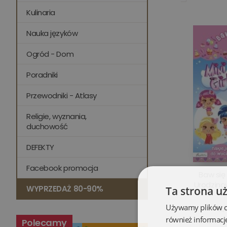
Kulinaria
Nauka języków
Ogród - Dom
Poradniki
Przewodniki - Atlasy
Religie, wyznania,
duchowość
DEFEKTY
Facebook promocja
Baw się 
Urodzino
WYPRZEDAŻ 80-90%
Ta strona u
Używamy plików coo
12,
również informacj
Polecamy