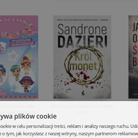
z nami. Mini Girls.
Król monet. Colomba Caselli.
we niespodzianka
Tom 3
żywa plików cookie
kie w celu personalizacji treści, reklam i analizy naszego ruchu. U
5,55 zł
11,95 zł
99 zł
44,90 zł
e o tym, jak korzystasz z naszej witryny, naszym partnerom reklamo