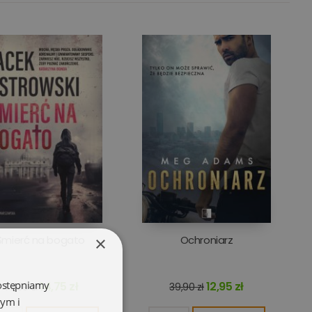
×
Śmierć na bogato
Ochroniarz
dostępniamy
14,75 zł
12,95 zł
47,90 zł
39,90 zł
wym i