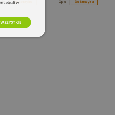
pis
Do koszyka
Opis
Do koszyka
re zebrali w
 WSZYSTKIE
esklasyfikowane
e
użytkownika i