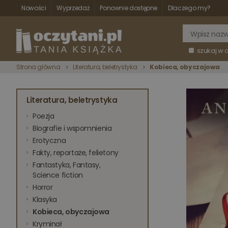
Nowości
Wyprzedaż
Ponownie dostępne
Dlaczego my?
szukaj w 
Strona główna
Literatura, beletrystyka
Kobieca, obyczajowa
Literatura, beletrystyka
Poezja
Biografie i wspomnienia
Erotyczna
Fakty, reportaże, felietony
Fantastyka, Fantasy,
Science fiction
Horror
Klasyka
Kobieca, obyczajowa
Kryminał