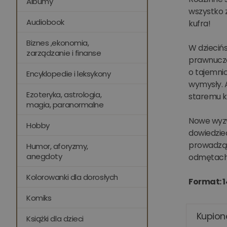
Albumy
wszystko z
Audiobook
kufra!
Biznes ,ekonomia,
W dzieciń
zarządzanie i finanse
prawnuczc
o tajemnic
Encyklopedie i leksykony
wymysły. A
Ezoteryka, astrologia,
staremu ku
magia, paranormalne
Nowe wyzw
Hobby
dowiedzieć
prowadzą 
Humor, aforyzmy,
anegdoty
odmętach h
Kolorowanki dla dorosłych
Format: 
Komiks
Kupion
Książki dla dzieci