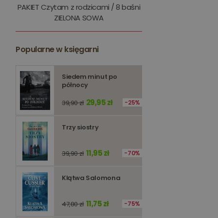
PAKIET Czytam z rodzicami / 8 baśni
kqs_token
ZIELONA SOWA
kqs_przechowalnia
Popularne w księgarni
licznik
Polityce 
Siedem minut po
PHPSESSID
północy
29,95 zł
39,90 zł
25%
Trzy siostry
Nazwa
Nazwa
11,95 zł
39,90 zł
70%
_ga_Q25NFDH6D8
_ga_PF5CNRJ3W2
Klątwa Salomona
_gid
_ga
11,75 zł
47,80 zł
75%