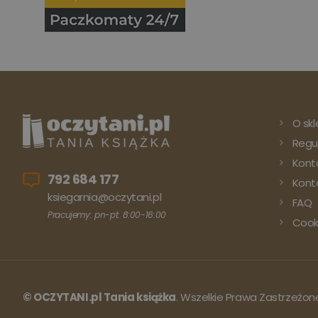
O skl
Regu
Kont
792 684 177
Konto
ksiegarnia@oczytani.pl
FAQ
Pracujemy: pn-pt: 8:00-16:00
Cook
© OCZYTANI.pl Tania książka
. Wszelkie Prawa Zastrzeżon