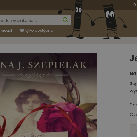
Dl
opisach
tylko dostępne
J
Na
Su
wy
Do
Cza