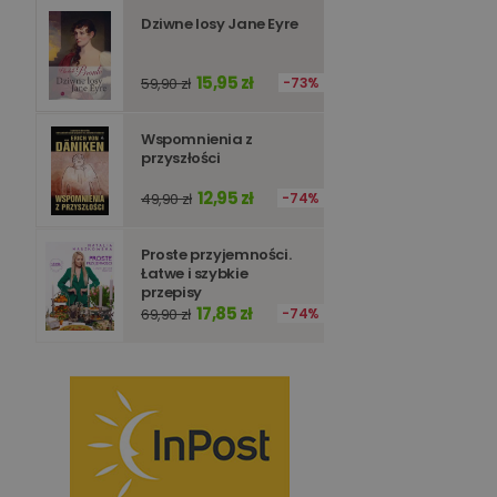
Dziwne losy Jane Eyre
15,95 zł
59,90 zł
73%
Wspomnienia z
przyszłości
12,95 zł
49,90 zł
74%
Proste przyjemności.
Łatwe i szybkie
przepisy
17,85 zł
69,90 zł
74%