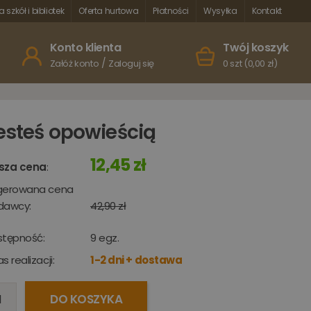
a szkół i bibliotek
Oferta hurtowa
Płatności
Wysyłka
Kontakt
Konto klienta
Twój koszyk
/
Załóż konto
Zaloguj się
0 szt (0,00 zł)
esteś opowieścią
12,45 zł
sza cena
:
gerowana cena
dawcy:
42,90 zł
stępność:
9
egz.
s realizacji:
1-2 dni + dostawa
DO KOSZYKA