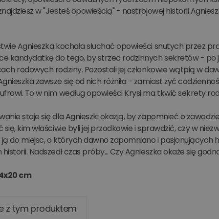
najdziesz w "Jesteś opowieścią" - nastrojowej historii Agnie
stwie Agnieszka kochała słuchać opowieści snutych przez pra
e kandydatkę do tego, by strzec rodzinnych sekretów - po j
ach rodowych rodziny. Pozostali jej członkowie wątpią w dawn
gnieszka zawsze się od nich różniła - zamiast żyć codziennośc
frowi. To w nim według opowieści Krysi ma tkwić sekrety rod
anie staje się dla Agnieszki okazją, by zapomnieć o zawodzi
 się, kim właściwie byli jej przodkowie i sprawdzić, czy w ni
ją do miejsc, o których dawno zapomniano i pasjonujących hi
istorii. Nadszedł czas próby... Czy Agnieszka okaże się godn
14x20 cm
e z tym produktem