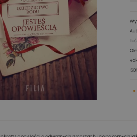
Wy
Aut
Ilo
Okł
Rok
ISB
sekrety, opowieści o odważnych rycerzach i niepokornych ks