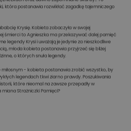
szki, która postanawia rozwikłać zagadkę tajemniczego
babcię Krysię. Kobieta zobaczyła w swojej
ej śmierci to Agnieszka ma przekazywać dalej pamięć
e legendy Krysi i uważają je jedynie za nieszkodliwe
ią, młoda kobieta postanawia przyjrzeć się bliżej
zinne, o których snuła legendy.
e miłosnym - kobieta postanawia zrobić wszystko, by
ezwykłych legendach tkwi ziarno prawdy. Poszukiwania
storii, które nieomal na zawsze przepadły w
a miana Strażniczki Pamięci?