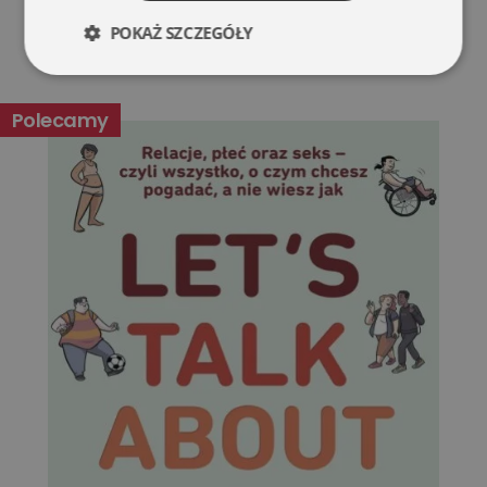
POKAŻ SZCZEGÓŁY
Niezbędne
Wydajność
Polecamy
Targetowanie
Funkcjonalność
Niesklasyfikowane
Niezbędne
Wydajność
Targetowanie
Funkcjonalność
Niesklasyfikowane
Niezbędne pliki cookie umożliwiają korzystanie z