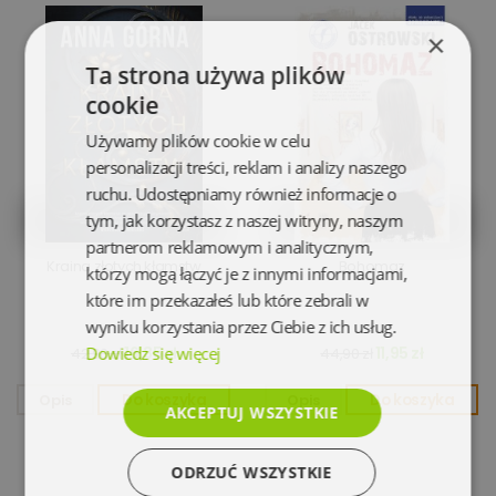
×
Ta strona używa plików
cookie
Używamy plików cookie w celu
personalizacji treści, reklam i analizy naszego
ruchu. Udostępniamy również informacje o
tym, jak korzystasz z naszej witryny, naszym
partnerom reklamowym i analitycznym,
Kraina złotych kłamstw
Bohomaz
którzy mogą łączyć je z innymi informacjami,
które im przekazałeś lub które zebrali w
wyniku korzystania przez Ciebie z ich usług.
Dowiedz się więcej
16,85 zł
11,95 zł
42,90 zł
44,90 zł
Opis
Do koszyka
Opis
Do koszyka
AKCEPTUJ WSZYSTKIE
ODRZUĆ WSZYSTKIE