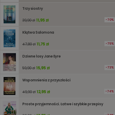
śledzeni
lub wyda
stronie
Trzy siostry
internet
pomagaj
analizie i
11,95 zł
70%
39,90 zł
optymali
wydajno
strony
Klątwa Salomona
internet
PHPSESSID
Sesja
Cookie
PHP.net
11,75 zł
75%
47,80 zł
generow
www.oczytani.pl
przez apl
oparte n
PHP. Jest
Dziwne losy Jane Eyre
identyfik
ogólneg
przeznac
15,95 zł
73%
59,90 zł
używany
obsługi
zmiennyc
Wspomnienia z przyszłości
użytkown
Zwykle je
liczba
generow
12,95 zł
74%
49,90 zł
losowo,
jej użyc
być spec
Proste przyjemności. Łatwe i szybkie przepisy
dla witry
dobrym
przykład