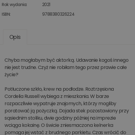
Rok wydania:
2021
ISBN:
9788380326224
Opis
Chyba mogłabym być aktorką. Udawanie kogoś innego
nie jest trudne. Czyż nie robiłam tego przez prawie całe
życie?
Potłuczone szkło, krew na podłodze. Roztrzęsiona
Cordelia Russell wybiega z mieszkania. W barze
rozpaczliwie wypatruje znajomych, którzy mogliby
poratować ją pożyczką. Dojada stek pozostawiony przy
sąsiednim stoliku, dwie godziny później na imprezie
wciąga kokainę. O świcie zniesmaczona kelnerka
pomaga jej wstać z brudnego parkietu. Czas wrócić do