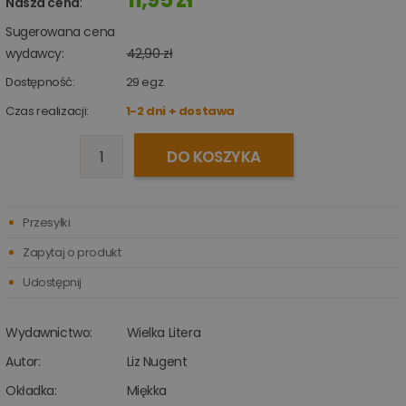
Nasza cena
:
Sugerowana cena
wydawcy:
42,90 zł
Dostępność:
29
egz.
Czas realizacji:
1-2 dni + dostawa
DO KOSZYKA
Przesyłki
Zapytaj o produkt
Udostępnij
Wydawnictwo:
Wielka Litera
Autor:
Liz Nugent
Okładka:
Miękka