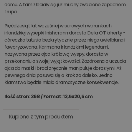
domu. A tam zleciały się już muchy zwabione zapachem
trupa.
Pięćdziesiąt lat wcześniej w surowych warunkach
irlandzkiej wysepki Inishcrann dorasta Delia O’Flaherty -
córeczka tatusia bezkrytycznie przez niego uwielbiana i
faworyzowana. Karmiona irlandzkimi legendami,
nazywana przez ojca królową wyspy, dorasta w
przekonaniu o swojej wyjątkowości. Zazdrosna o uczucia
ojca do matki i braci zręcznie manipuluje dorosłymi. Aż
pewnego dnia posuwa się o krok za daleko. Jedno
kłamstwo będzie miało dramatyczne konsekwencje.
Ilość stron: 368 /
Format: 13,5x20,5 cm
Kupione z tym produktem