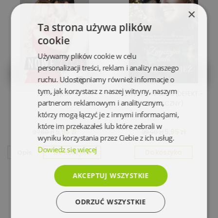
×
Ta strona używa plików
cookie
Używamy plików cookie w celu
personalizacji treści, reklam i analizy naszego
ruchu. Udostępniamy również informacje o
tym, jak korzystasz z naszej witryny, naszym
Nowe życie
Zwyczajne cuda (DEFEKT -
partnerom reklamowym i analitycznym,
NIEZNACZNY)
którzy mogą łączyć je z innymi informacjami,
które im przekazałeś lub które zebrali w
5,95 zł
5,95 zł
37,80 zł
39,90 zł
wyniku korzystania przez Ciebie z ich usług.
Dowiedz się więcej
Opis
Do koszyka
Do koszyka
AKCEPTUJ WSZYSTKIE
ODRZUĆ WSZYSTKIE