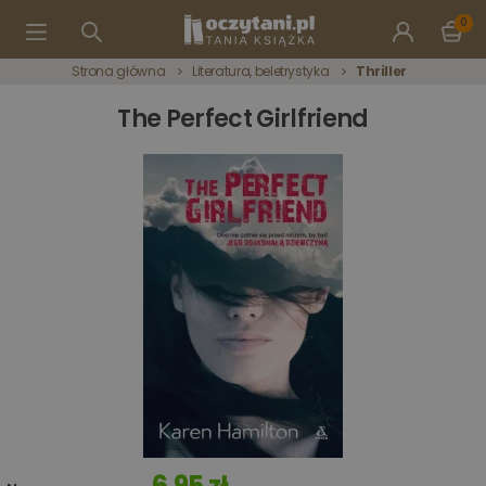
0
Strona główna
Literatura, beletrystyka
Thriller
The Perfect Girlfriend
6,95 zł