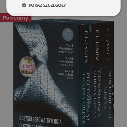
POKAŻ SZCZEGÓŁY
Polecamy
Niezbędne
Wydajność
Targetowanie
Funkcjonalność
Niesklasyfikowane
Niezbędne
Wydajność
Targetowanie
Funkcjonalność
Niesklasyfikowane
Niezbędne pliki cookie umożliwiają korzystanie z
podstawowych funkcji strony internetowej, takich jak