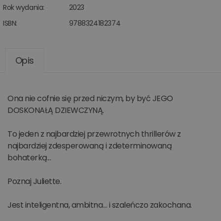
Rok wydania:
2023
ISBN:
9788324182374
Opis
Ona nie cofnie się przed niczym, by być JEGO
DOSKONAŁĄ DZIEWCZYNĄ.
To jeden z najbardziej przewrotnych thrillerów z
najbardziej zdesperowaną i zdeterminowaną
bohaterką...
Poznaj Juliette.
Jest inteligentna, ambitna… i szaleńczo zakochana.