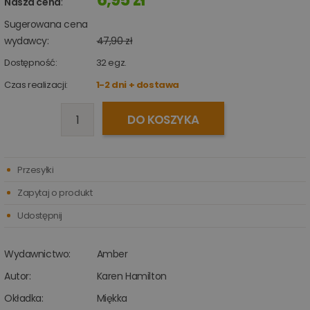
Nasza cena
:
Sugerowana cena
wydawcy:
47,90 zł
Dostępność:
32
egz.
Czas realizacji:
1-2 dni + dostawa
DO KOSZYKA
Przesyłki
Zapytaj o produkt
Udostępnij
Wydawnictwo:
Amber
Autor:
Karen Hamilton
Okładka:
Miękka