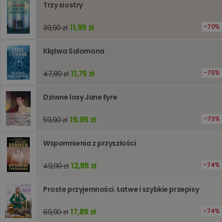
lub wyda
Trzy siostry
stronie
internet
pomagaj
11,95 zł
70%
39,90 zł
analizie i
optymali
wydajno
Klątwa Salomona
strony
internet
PHPSESSID
Sesja
Cookie
11,75 zł
PHP.net
75%
47,80 zł
generow
www.oczytani.pl
przez apl
oparte n
Dziwne losy Jane Eyre
PHP. Jest
identyfik
ogólneg
15,95 zł
73%
59,90 zł
przeznac
używany
obsługi
zmiennyc
Wspomnienia z przyszłości
użytkown
Zwykle je
liczba
12,95 zł
74%
49,90 zł
generow
losowo,
jej użyc
Proste przyjemności. Łatwe i szybkie przepisy
być spec
dla witry
dobrym
17,85 zł
przykład
74%
69,90 zł
utrzymy