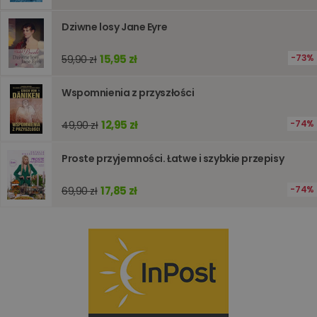
wydajno
strony
Dziwne losy Jane Eyre
internet
PHPSESSID
Sesja
Cookie
PHP.net
generow
15,95 zł
www.oczytani.pl
73%
59,90 zł
przez apl
oparte n
PHP. Jest
Wspomnienia z przyszłości
identyfik
ogólneg
przeznac
12,95 zł
74%
49,90 zł
używany
obsługi
zmiennyc
użytkown
Proste przyjemności. Łatwe i szybkie przepisy
Zwykle je
liczba
generow
17,85 zł
74%
69,90 zł
losowo,
jej użyc
być spec
dla witry
dobrym
przykład
utrzymy
statusu
zalogow
użytkow
między
stronami