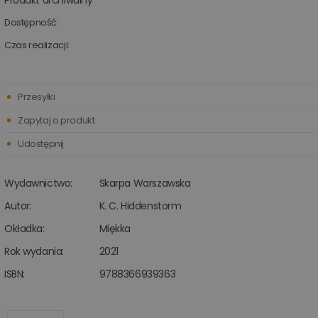
Produkt archiwalny
Dostępność:
Czas realizacji:
Przesyłki
Zapytaj o produkt
Udostępnij
Wydawnictwo:
Skarpa Warszawska
Autor:
K. C. Hiddenstorm
Okładka:
Miękka
Rok wydania:
2021
ISBN:
9788366939363