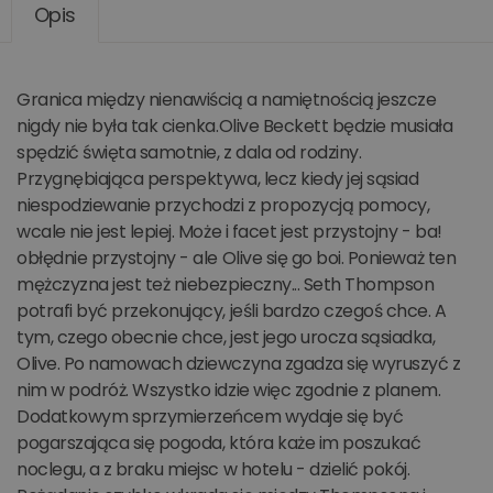
Opis
Granica między nienawiścią a namiętnością jeszcze
nigdy nie była tak cienka.Olive Beckett będzie musiała
spędzić święta samotnie, z dala od rodziny.
Przygnębiająca perspektywa, lecz kiedy jej sąsiad
niespodziewanie przychodzi z propozycją pomocy,
wcale nie jest lepiej. Może i facet jest przystojny - ba!
obłędnie przystojny - ale Olive się go boi. Ponieważ ten
mężczyzna jest też niebezpieczny... Seth Thompson
potrafi być przekonujący, jeśli bardzo czegoś chce. A
tym, czego obecnie chce, jest jego urocza sąsiadka,
Olive. Po namowach dziewczyna zgadza się wyruszyć z
nim w podróż. Wszystko idzie więc zgodnie z planem.
Dodatkowym sprzymierzeńcem wydaje się być
pogarszająca się pogoda, która każe im poszukać
noclegu, a z braku miejsc w hotelu - dzielić pokój.