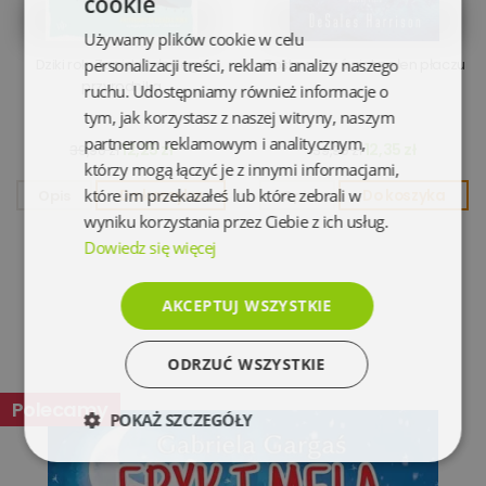
cookie
Używamy plików cookie w celu
Dziki rok. Zapiski młodego
personalizacji treści, reklam i analizy naszego
Zostaw ten świat pełen płaczu
przyrodnika
ruchu. Udostępniamy również informacje o
tym, jak korzystasz z naszej witryny, naszym
partnerom reklamowym i analitycznym,
12,25 zł
12,35 zł
39,90 zł
39,90 zł
którzy mogą łączyć je z innymi informacjami,
które im przekazałeś lub które zebrali w
Opis
Do koszyka
Opis
Do koszyka
wyniku korzystania przez Ciebie z ich usług.
Dowiedz się więcej
AKCEPTUJ WSZYSTKIE
ODRZUĆ WSZYSTKIE
Polecamy
POKAŻ SZCZEGÓŁY
Niezbędne
Wydajność