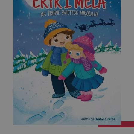
Targetowanie
Funkcjonalność
Niesklasyfikowane
Niezbędne
Wydajność
Targetowanie
Funkcjonalność
Niesklasyfikowane
Niezbędne pliki cookie umożliwiają korzystanie z
podstawowych funkcji strony internetowej, takich jak
logowanie użytkownika i zarządzanie kontem. Bez
niezbędnych plików cookie nie można prawidłowo
korzystać ze strony internetowej.
Dostawca
/
Okres
Nazwa
Opis