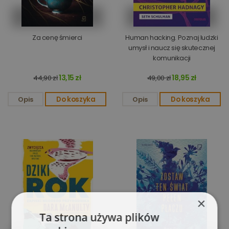
Za cenę śmierci
Human hacking. Poznaj ludzki
umysł i naucz się skutecznej
komunikacji
13,15 zł
18,95 zł
44,90 zł
49,00 zł
Opis
Do koszyka
Opis
Do koszyka
×
Ta strona używa plików