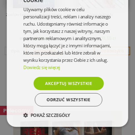
Używamy plików cookie w celu
Zostaw ten świat pełen płaczu
Tam gdzie ty
personalizacji treści, reklam i analizy naszego
ruchu. Udostępniamy również informacje o
tym, jak korzystasz z naszej witryny, naszym
partnerom reklamowym i analitycznym,
12,35 zł
10,55 zł
39,90 zł
34,90 zł
którzy mogą łączyć je z innymi informacjami,
Opis
Do koszyka
Opis
Do koszyka
które im przekazałeś lub które zebrali w
wyniku korzystania przez Ciebie z ich usług.
Dowiedz się więcej
AKCEPTUJ WSZYSTKIE
ODRZUĆ WSZYSTKIE
Polecamy
POKAŻ SZCZEGÓŁY
Niezbędne
Wydajność