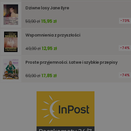
wydajno
strony
Dziwne losy Jane Eyre
internet
PHPSESSID
Sesja
Cookie
PHP.net
15,95 zł
73%
59,90 zł
generow
www.oczytani.pl
przez apl
oparte n
PHP. Jest
Wspomnienia z przyszłości
identyfik
ogólneg
przeznac
12,95 zł
74%
49,90 zł
używany
obsługi
zmiennyc
Proste przyjemności. Łatwe i szybkie przepisy
użytkown
Zwykle je
liczba
17,85 zł
74%
generow
69,90 zł
losowo,
jej użyc
być spec
dla witry
dobrym
przykład
utrzymy
statusu
zalogow
użytkow
między
stronami