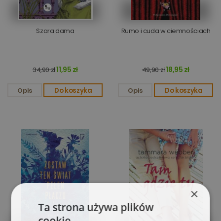
Szara dama
Rumo i cuda w ciemnościach
11,95 zł
18,95 zł
34,90 zł
49,90 zł
Opis
Do koszyka
Opis
Do koszyka
×
Ta strona używa plików
cookie