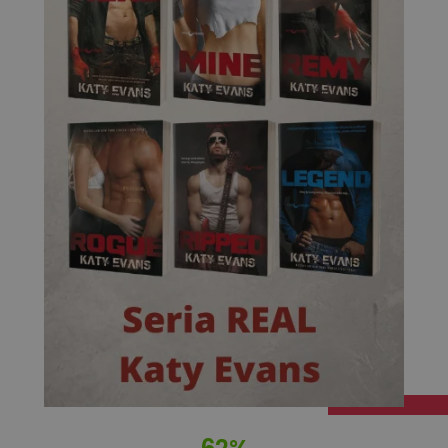
Targetowanie
Funkcjonalność
Niesklasyfikowane
Niezbędne
Wydajność
Targetowanie
Funkcjonalność
Niesklasyfikowane
Niezbędne pliki cookie umożliwiają korzystanie z
podstawowych funkcji strony internetowej, takich jak
logowanie użytkownika i zarządzanie kontem. Bez
niezbędnych plików cookie nie można prawidłowo
korzystać ze strony internetowej.
Dostawca
/
Okres
Nazwa
Opis
Domena
przechowywania