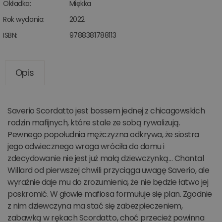
Okładka:
Miękka
Rok wydania:
2022
ISBN:
9788381788113
Opis
Saverio Scordatto jest bossem jednej z chicagowskich
rodzin mafijnych, które stale ze sobą rywalizują.
Pewnego popołudnia mężczyzna odkrywa, że siostra
jego odwiecznego wroga wróciła do domu i
zdecydowanie nie jest już małą dziewczynką… Chantal
Willard od pierwszej chwili przyciąga uwagę Saverio, ale
wyraźnie daje mu do zrozumienia, że nie będzie łatwo jej
poskromić. W głowie mafiosa formułuje się plan. Zgodnie
z nim dziewczyna ma stać się zabezpieczeniem,
zabawką w rękach Scordatto, choć przecież powinna