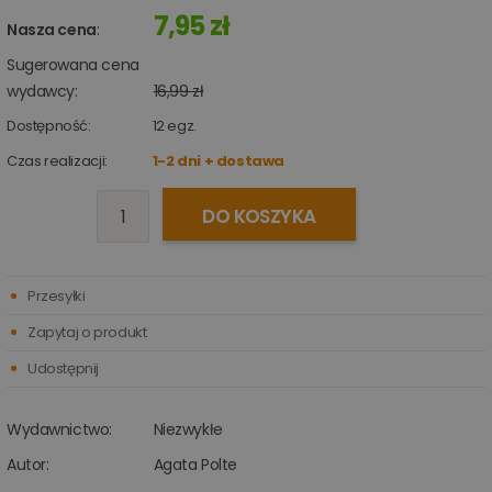
7,95 zł
Nasza cena
:
Sugerowana cena
wydawcy:
16,99 zł
Dostępność:
12
egz.
Czas realizacji:
1-2 dni + dostawa
DO KOSZYKA
Przesyłki
Zapytaj o produkt
Udostępnij
Wydawnictwo:
Niezwykłe
Autor:
Agata Polte