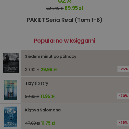
62%
89,95 zł
237,40 zł
kqs_koszyk
www.oczytani.pl
1 miesiąc
kqs_panel
www.oczytani.pl
1 miesiąc
PAKIET Seria Real (Tom 1-6)
kqs_token
www.oczytani.pl
2 lata
kqs_przechowalnia
www.oczytani.pl
1 tydzień
Ten plik
jest uży
Popularne w księgarni
przecho
preferenc
użytkown
informacj
Siedem minut po północy
tymczas
związany
koszyki
29,95 zł
25%
39,90 zł
zakupó
użytkown
sesji
przegląd
Trzy siostry
Polityce
prywatności Google
licznik
www.oczytani.pl
1 godzina
Ten plik
jest uży
11,95 zł
70%
39,90 zł
liczenia i
śledzeni
lub wyda
Klątwa Salomona
stronie
internet
pomagaj
analizie i
11,75 zł
75%
47,80 zł
optymali