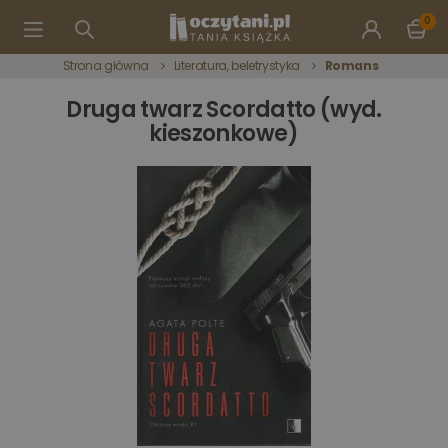
0
Strona główna
Literatura, beletrystyka
Romans
Druga twarz Scordatto (wyd.
kieszonkowe)