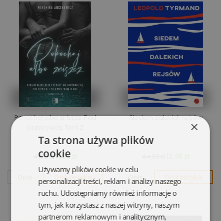
Pokochaj albo zniszcz. Pod
Siedem dalekich rejsów
×
przykrywką. Tom 2
Ta strona używa plików
cookie
11,95 zł
12,95 zł
41,90 zł
44,90 zł
Używamy plików cookie w celu
Opis
Do koszyka
Opis
Do koszyka
personalizacji treści, reklam i analizy naszego
ruchu. Udostępniamy również informacje o
tym, jak korzystasz z naszej witryny, naszym
partnerom reklamowym i analitycznym,