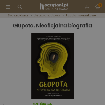
0
Strona główna
Literatura naukowa
Popularnonaukowe
Głupota. Nieoficjalna biografia
14,95 zł