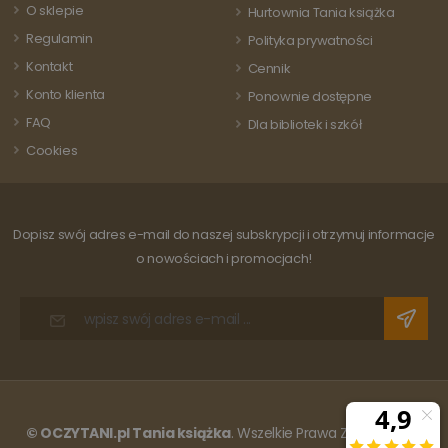
O sklepie
strony w
Hurtownia Tania książka
witrynie i służy
Regulamin
do obliczania
Polityka prywatności
danych
Kontakt
dotyczących
Cennik
odwiedzających
Konto klienta
sesji i kampanii
Ponownie dostępne
na potrzeby
FAQ
raportów
Dla bibliotek i szkół
analitycznych
Cookies
witryn.
Dopisz swój adres e-mail do naszej subskrypcji i otrzymuj informacje
o nowościach i promocjach!
© OCZYTANI.pl Tania książka
. Wszelkie Prawa Zastrzeżone.