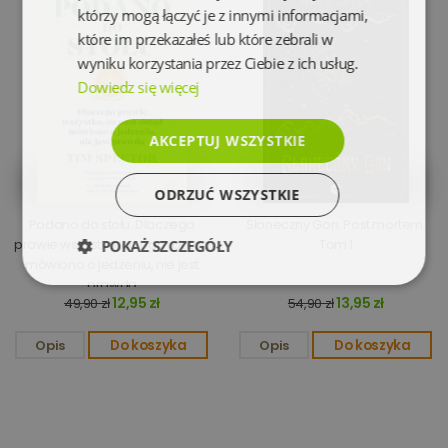
którzy mogą łączyć je z innymi informacjami,
które im przekazałeś lub które zebrali w
wyniku korzystania przez Ciebie z ich usług.
Dowiedz się więcej
AKCEPTUJ WSZYSTKIE
ODRZUĆ WSZYSTKIE
Podano do stołu. Dlaczego
Słoneczny Gon. Post mortem.
prawie wszystko, co nam dotąd
Tom 1
POKAŻ SZCZEGÓŁY
mówiono o jedzeniu, nie jest
prawdą
Niezbędne
Wydajność
12,95 zł
13,95 zł
49,90 zł
54,90 zł
Opis
Do koszyka
Opis
Do koszyka
Targetowanie
Funkcjonalność
Niesklasyfikowane