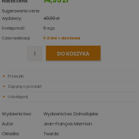
Nasza cena
:
Sugerowana cena
wydawcy:
49,90 zł
Dostępność:
10
egz.
Czas realizacji:
1-2 dni + dostawa
DO KOSZYKA
Przesyłki
Zapytaj o produkt
Udostępnij
Wydawnictwo:
Wydawnictwo Dolnośląskie
Autor:
Jean-François Marmion
Okładka:
Twarda