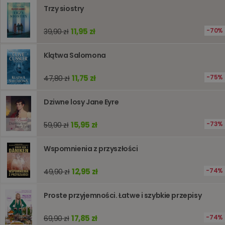
ogólneg
Trzy siostry
przeznac
używany
obsługi
11,95 zł
70%
39,90 zł
zmiennyc
użytkown
Zwykle je
liczba
Klątwa Salomona
generow
losowo,
jej użyc
11,75 zł
75%
47,80 zł
być spec
dla witry
dobrym
Dziwne losy Jane Eyre
przykład
utrzymy
statusu
15,95 zł
73%
zalogow
59,90 zł
użytkow
między
stronami
Wspomnienia z przyszłości
12,95 zł
74%
49,90 zł
Dostawca
/
Okres
Nazwa
Opis
Domena
przechowywania
Proste przyjemności. Łatwe i szybkie przepisy
_ga_Q25NFDH6D8
.www.oczytani.pl
1 miesiąc
Ten plik
Dostawca
/
Okres
Nazwa
Opis
cookie je
Domena
przechowywania
17,85 zł
74%
69,90 zł
używany