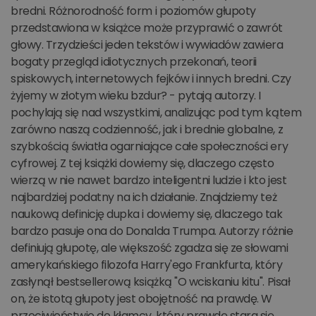
bredni. Różnorodność form i poziomów głupoty
przedstawiona w książce może przyprawić o zawrót
głowy. Trzydzieści jeden tekstów i wywiadów zawiera
bogaty przegląd idiotycznych przekonań, teorii
spiskowych, internetowych fejków i innych bredni. Czy
żyjemy w złotym wieku bzdur? - pytają autorzy. I
pochylają się nad wszystkimi, analizując pod tym kątem
zarówno naszą codzienność, jak i brednie globalne, z
szybkością światła ogarniające całe społeczności ery
cyfrowej. Z tej książki dowiemy się, dlaczego często
wierzą w nie nawet bardzo inteligentni ludzie i kto jest
najbardziej podatny na ich działanie. Znajdziemy też
naukową definicję dupka i dowiemy się, dlaczego tak
bardzo pasuje ona do Donalda Trumpa. Autorzy różnie
definiują głupotę, ale większość zgadza się ze słowami
amerykańskiego filozofa Harry'ego Frankfurta, który
zasłynął bestsellerową książką "O wciskaniu kitu". Pisał
on, że istotą głupoty jest obojętność na prawdę. W
przeciwieństwie do kłamcy, który prawdę stara się