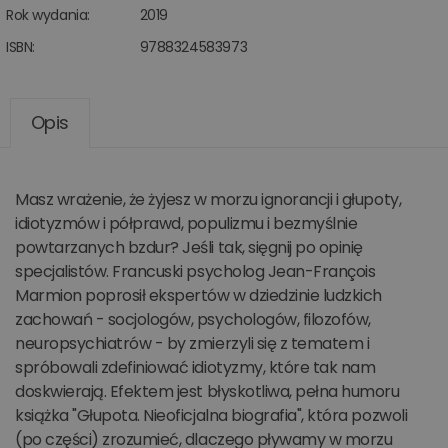
Rok wydania:
2019
ISBN:
9788324583973
Opis
Masz wrażenie, że żyjesz w morzu ignorancji i głupoty,
idiotyzmów i półprawd, populizmu i bezmyślnie
powtarzanych bzdur? Jeśli tak, sięgnij po opinię
specjalistów. Francuski psycholog Jean-François
Marmion poprosił ekspertów w dziedzinie ludzkich
zachowań - socjologów, psychologów, filozofów,
neuropsychiatrów - by zmierzyli się z tematem i
spróbowali zdefiniować idiotyzmy, które tak nam
doskwierają. Efektem jest błyskotliwa, pełna humoru
książka "Głupota. Nieoficjalna biografia", która pozwoli
(po części) zrozumieć, dlaczego pływamy w morzu