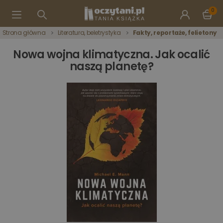
0
Strona główna
Literatura, beletrystyka
Fakty, reportaże, felietony
Nowa wojna klimatyczna. Jak ocalić
naszą planetę?