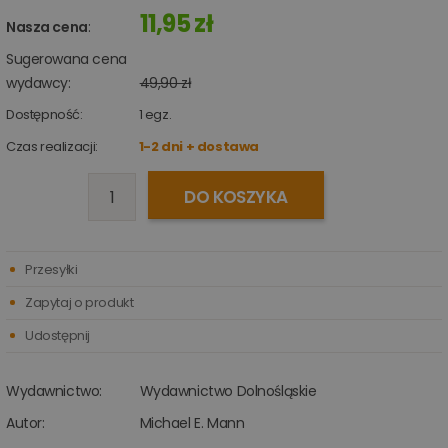
11,95 zł
Nasza cena
:
Sugerowana cena
wydawcy:
49,90 zł
Dostępność:
1
egz.
Czas realizacji:
1-2 dni + dostawa
DO KOSZYKA
Przesyłki
Zapytaj o produkt
Udostępnij
Wydawnictwo:
Wydawnictwo Dolnośląskie
Autor:
Michael E. Mann