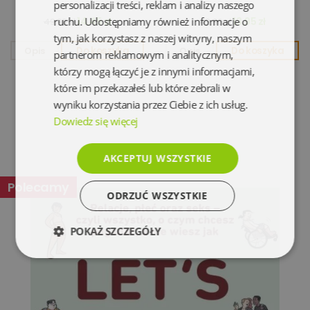
personalizacji treści, reklam i analizy naszego
ruchu. Udostępniamy również informacje o
14,45 zł
13,95 zł
49,90 zł
42,90 zł
tym, jak korzystasz z naszej witryny, naszym
Opis
Do koszyka
Opis
Do koszyka
partnerom reklamowym i analitycznym,
którzy mogą łączyć je z innymi informacjami,
które im przekazałeś lub które zebrali w
wyniku korzystania przez Ciebie z ich usług.
Dowiedz się więcej
AKCEPTUJ WSZYSTKIE
Polecamy
ODRZUĆ WSZYSTKIE
POKAŻ SZCZEGÓŁY
Niezbędne
Wydajność