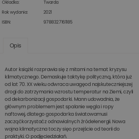
Okładka:
Twarda
Rok wydania:
2021
ISBN:
9788327161185
Opis
Autor książki rozprawia się z mitami na temat kryzysu
klimatycznego. Demaskuje taktykę polityczną, która już
od lat 70. XX wieku odwraca uwagęod najskuteczniejszej
drogi do zatrzymania wzrostu temperatur na Ziemi, czyli
od dekarbonizacji gospodarki. Mann udowadnia, że
głównym problemem jest spalanie węgla i ropy
naftowej, dlatego gospodarka światowamusi
zacząćkorzystaćz odnawialnych źródełenergii. Nowa
wojna klimatyczna toczy sięo przejście od teorii do
praktyki. O podjęciedziałań.