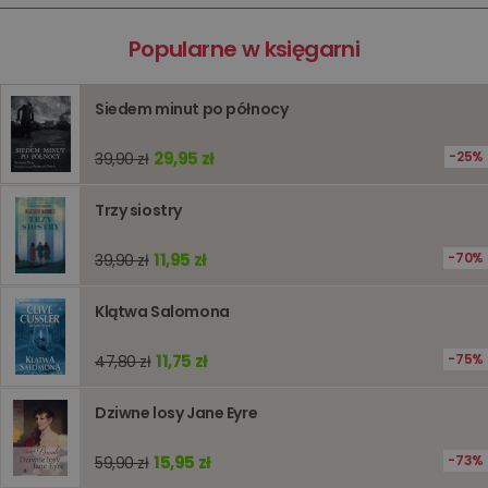
kqs_panel
www.oczytani.pl
1 miesiąc
kqs_token
www.oczytani.pl
2 lata
Popularne w księgarni
kqs_przechowalnia
www.oczytani.pl
1 tydzień
Ten plik
jest uży
przecho
Siedem minut po północy
preferenc
użytkown
informacj
29,95 zł
25%
39,90 zł
tymczas
związany
koszyki
Trzy siostry
zakupó
użytkown
sesji
przegląd
11,95 zł
70%
39,90 zł
Polityce
prywatności Google
licznik
www.oczytani.pl
1 godzina
Ten plik
jest uży
Klątwa Salomona
liczenia i
śledzeni
lub wyda
11,75 zł
75%
47,80 zł
stronie
internet
pomagaj
analizie i
Dziwne losy Jane Eyre
optymali
wydajno
strony
15,95 zł
73%
59,90 zł
internet