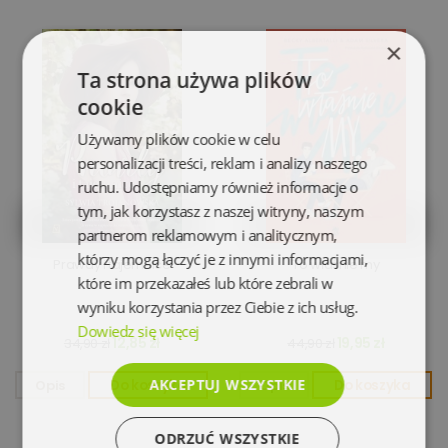
×
Ta strona używa plików
cookie
Używamy plików cookie w celu
personalizacji treści, reklam i analizy naszego
ruchu. Udostępniamy również informacje o
tym, jak korzystasz z naszej witryny, naszym
partnerom reklamowym i analitycznym,
którzy mogą łączyć je z innymi informacjami,
Prawdy i tajemnice
To właśnie my
które im przekazałeś lub które zebrali w
wyniku korzystania przez Ciebie z ich usług.
Dowiedz się więcej
12,85 zł
19,95 zł
34,90 zł
44,90 zł
AKCEPTUJ WSZYSTKIE
Opis
Do koszyka
Opis
Do koszyka
ODRZUĆ WSZYSTKIE