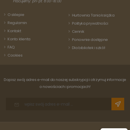
aktualizację
Pracujemy: pn-pt: 8:00-16:00
odwiedza
powszechnie
strony i s
używanej usługi
do liczeni
analitycznej
O sklepie
Hurtownia Tania książka
śledzenia
Google. Ten pli
odsłon.
cookie służy do
Regulamin
Polityka prywatności
rozróżniania
unikalnych
Kontakt
Cennik
użytkowników
poprzez
Konto klienta
Ponownie dostępne
przypisanie
losowo
FAQ
Dla bibliotek i szkół
wygenerowanej
liczby jako
Cookies
identyfikatora
klienta. Jest on
uwzględniony 
każdym żądani
strony w
witrynie i służy
Dopisz swój adres e-mail do naszej subskrypcji i otrzymuj informacje
do obliczania
danych
o nowościach i promocjach!
dotyczących
odwiedzających
sesji i kampanii
na potrzeby
raportów
analitycznych
witryn.