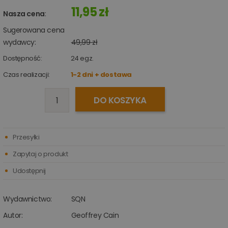
11,95 zł
Nasza cena
:
Sugerowana cena
wydawcy:
49,99 zł
Dostępność:
24
egz.
Czas realizacji:
1-2 dni + dostawa
DO KOSZYKA
Przesyłki
Zapytaj o produkt
Udostępnij
Wydawnictwo:
SQN
Autor:
Geoffrey Cain