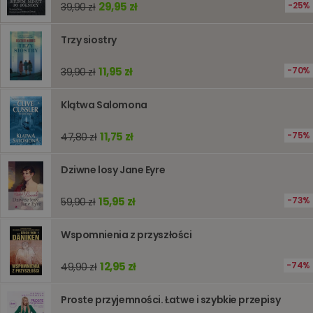
29,95 zł
25%
39,90 zł
śledzeni
lub wyda
stronie
Trzy siostry
internet
pomagaj
analizie i
optymali
11,95 zł
70%
39,90 zł
wydajno
strony
internet
Klątwa Salomona
PHPSESSID
Sesja
Cookie
PHP.net
generow
www.oczytani.pl
11,75 zł
75%
47,80 zł
przez apl
oparte n
PHP. Jest
identyfik
Dziwne losy Jane Eyre
ogólneg
przeznac
używany
15,95 zł
73%
59,90 zł
obsługi
zmiennyc
użytkown
Wspomnienia z przyszłości
Zwykle je
liczba
generow
losowo,
12,95 zł
74%
49,90 zł
jej użyc
być spec
dla witry
Proste przyjemności. Łatwe i szybkie przepisy
dobrym