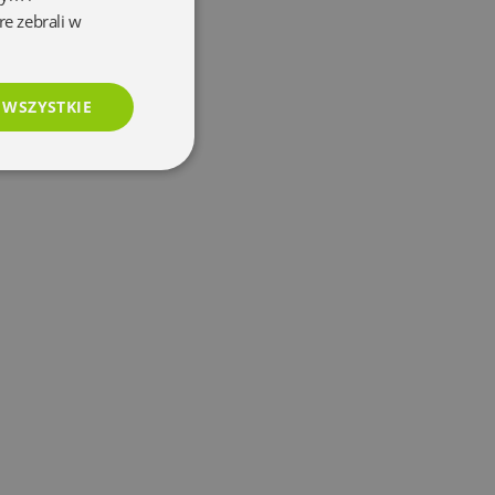
re zebrali w
 WSZYSTKIE
esklasyfikowane
e
użytkownika i