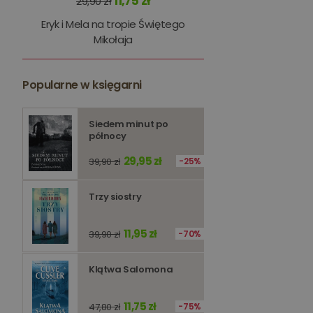
11,75 zł
29,90 zł
kqs_panel
Eryk i Mela na tropie Świętego
kqs_token
Mikołaja
kqs_przechowalnia
Popularne w księgarni
licznik
Polityce 
Siedem minut po
PHPSESSID
północy
29,95 zł
39,90 zł
25%
Trzy siostry
Nazwa
Nazwa
11,95 zł
39,90 zł
70%
_ga_Q25NFDH6D8
_ga_PF5CNRJ3W2
_gid
Klątwa Salomona
_ga
11,75 zł
47,80 zł
75%