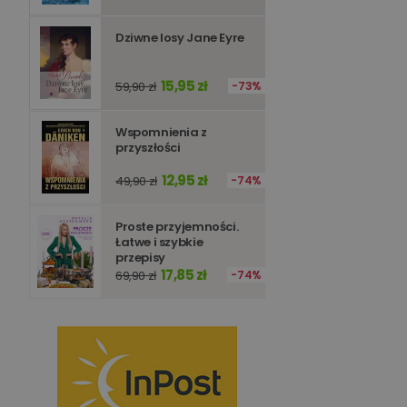
Dziwne losy Jane Eyre
15,95 zł
59,90 zł
73%
Wspomnienia z
przyszłości
12,95 zł
49,90 zł
74%
Proste przyjemności.
Łatwe i szybkie
przepisy
17,85 zł
69,90 zł
74%