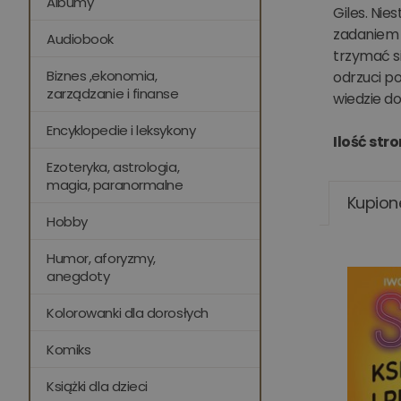
Albumy
Giles. Nie
zadaniem 
Audiobook
trzymać si
Biznes ,ekonomia,
odrzuci po
zarządzanie i finanse
wiedzie do
Encyklopedie i leksykony
Ilość stro
Ezoteryka, astrologia,
magia, paranormalne
Kupion
Hobby
Humor, aforyzmy,
anegdoty
Kolorowanki dla dorosłych
Komiks
Książki dla dzieci