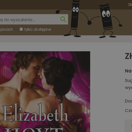
Dl
opisach
tylko dostępne
Z
Na
Su
wy
Do
Cza