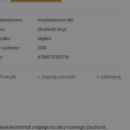
dawnictwo:
Wydawnictwo BIS
or:
Elizabeth Hoyt
adka:
Miękka
 wydania:
2018
N:
9788375515718
Przesyłki
Zapytaj o produkt
Udostępnij
bel Beckinhall znajduje na ulicy rannego Ducha St.