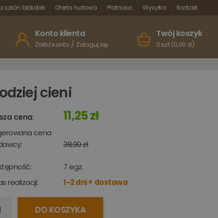
a szkół i bibliotek
Oferta hurtowa
Płatności
Wysyłka
Kontakt
Konto klienta
Twój koszyk
/
Załóż konto
Zaloguj się
0 szt (0,00 zł)
łodziej cieni
11,25 zł
sza cena
:
gerowana cena
dawcy:
38,90 zł
stępność:
7
egz.
s realizacji:
1-2 dni + dostawa
DO KOSZYKA