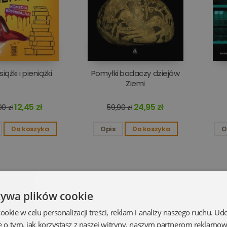
siążki i pieniążki
Pomyłki badaczy dziejów
Ziemi
12,45 zł
24,95 zł
0 zł
59,90 zł
Do koszyka
Opis
Do koszyka
O
żywa plików cookie
kie w celu personalizacji treści, reklam i analizy naszego ruchu. U
e o tym, jak korzystasz z naszej witryny, naszym partnerom reklamo