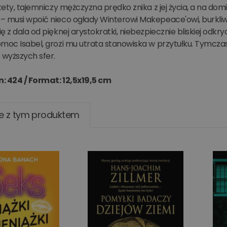
stety, tajemniczy mężczyzna prędko znika z jej życia, a na d
– musi wpoić nieco ogłady Winterowi Makepeace'owi, burkliw
ę z dala od pięknej arystokratki, niebezpiecznie bliskiej odkr
moc Isabel, grozi mu utrata stanowiska w przytułku. Tymcza
 wyższych sfer.
n: 424 /
Format: 12,5x19,5 cm
e z tym produktem