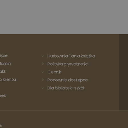
epie
Hurtownia Tania książka
lamin
Polityka prywatności
akt
Cennik
 klienta
Ponownie dostępne
Dla bibliotek i szkół
ies
e.