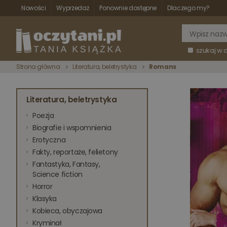
Nowości
Wyprzedaż
Ponownie dostępne
Dlaczego my?
szukaj w 
Strona główna
Literatura, beletrystyka
Romans
Literatura, beletrystyka
Poezja
Biografie i wspomnienia
Erotyczna
Fakty, reportaże, felietony
Fantastyka, Fantasy,
Science fiction
Horror
Klasyka
Kobieca, obyczajowa
Kryminał