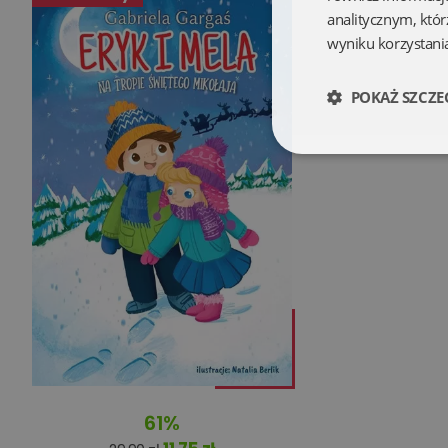
analitycznym, któr
wyniku korzystania
POKAŻ SZCZE
Niezbędne
Niezbędne pliki cookie
zarządzanie kontem. B
Nazwa
61%
kqs_koszyk