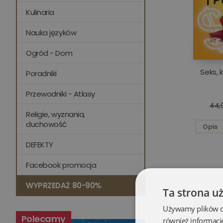
Kulinaria
Nauka języków
Ogród - Dom
Seks, k
Poradniki
Przewodniki - Atlasy
44,9
Religie, wyznania,
duchowość
Opis
DEFEKTY
Facebook promocja
WYPRZEDAŻ 80-90%
Ta strona u
Używamy plików coo
Polecamy
również informacj