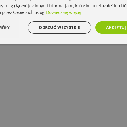
zy mogą łączyć je z innymi informacjami, które im przekazałeś lub któ
 przez Ciebie z ich usług.
Dowiedz się więcej
GÓŁY
ODRZUĆ WSZYSTKIE
AKCEPTUJ
Wydajność
Targetowanie
Funkcjonalność
Ni
Niezbędne
Wydajność
Targetowanie
Funkcjonalność
Niesklasyfikowan
 umożliwiają korzystanie z podstawowych funkcji strony internetowej, takich jak logowanie 
ez niezbędnych plików cookie nie można prawidłowo korzystać ze strony internetowej.
Dostawca
/
Okres
Opis
Domena
przechowywania
www.oczytani.pl
1 miesiąc