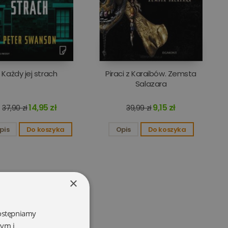
Każdy jej strach
Piraci z Karaibów. Zemsta
Salazara
14,95 zł
9,15 zł
37,90 zł
39,99 zł
pis
Do koszyka
Opis
Do koszyka
×
dostępniamy
wym i