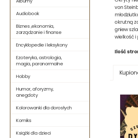
Albumy
von Steinb
Audiobook
młodziutk
okrutną z
Biznes ,ekonomia,
gniew szla
zarządzanie i finanse
wielkość i 
Encyklopedie i leksykony
Ilość stro
Ezoteryka, astrologia,
magia, paranormalne
Kupion
Hobby
Humor, aforyzmy,
anegdoty
Kolorowanki dla dorosłych
Komiks
Książki dla dzieci