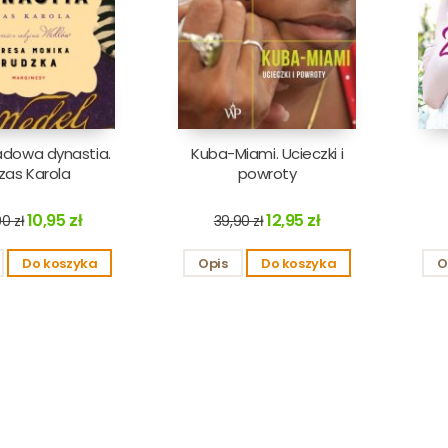
adowa dynastia.
Kuba-Miami. Ucieczki i
zas Karola
powroty
10,95 zł
12,95 zł
0 zł
39,90 zł
Do koszyka
Opis
Do koszyka
O