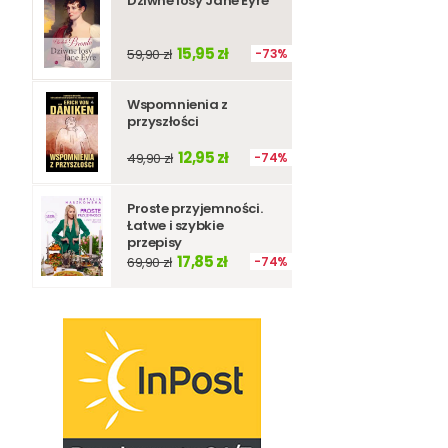
Dziwne losy Jane Eyre
15,95 zł
59,90 zł
73%
Wspomnienia z
przyszłości
12,95 zł
49,90 zł
74%
Proste przyjemności.
Łatwe i szybkie
przepisy
17,85 zł
69,90 zł
74%