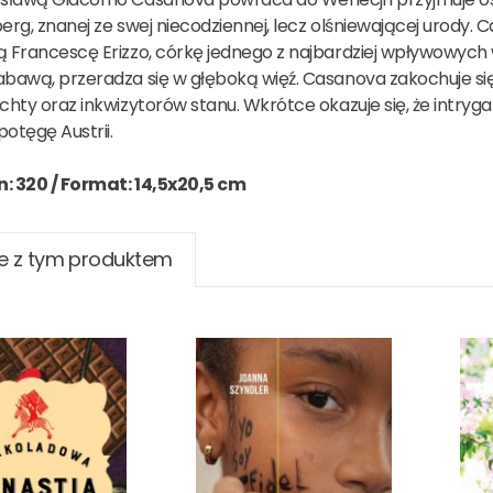
erg, znanej ze swej niecodziennej, lecz olśniewającej urody. 
ą Francescę Erizzo, córkę jednego z najbardziej wpływowych
abawą, przeradza się w głęboką więź. Casanova zakochuje się
chty oraz inkwizytorów stanu. Wkrótce okazuje się, że intryg
potęgę Austrii.
n: 320 /
Format: 14,5x20,5 cm
e z tym produktem