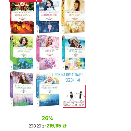
26%
219,95 zł
298,20 zł