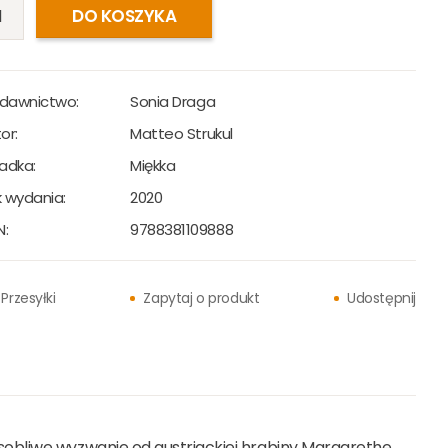
DO KOSZYKA
dawnictwo:
Sonia Draga
or:
Matteo Strukul
adka:
Miękka
 wydania:
2020
N:
9788381109888
Przesyłki
Zapytaj o produkt
Udostępnij
obliwe wyzwanie od austriackiej hrabiny Margarethe