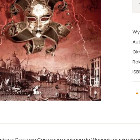
Wy
Aut
Okł
Rok
ISB
esławą Giacomo Casanova powraca do Wenecji i przyjmuje os