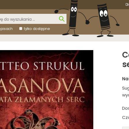
Dl
opisach
tylko dostępne
C
s
Na
Su
wy
Do
Cza