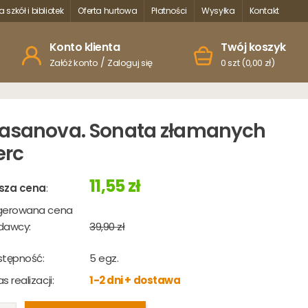
a szkół i bibliotek
Oferta hurtowa
Płatności
Wysyłka
Kontakt
Konto klienta
Twój koszyk
/
Załóż konto
Zaloguj się
0 szt (0,00 zł)
asanova. Sonata złamanych
erc
11,55 zł
sza cena
:
gerowana cena
dawcy:
39,90 zł
stępność:
5
egz.
s realizacji:
1-2 dni + dostawa