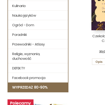
Kulinaria
Nauka języków
Ogród - Dom
Poradniki
Czekol
C
Przewodniki - Atlasy
39,9
Religie, wyznania,
duchowość
Opis
DEFEKTY
Facebook promocja
WYPRZEDAŻ 80-90%
Polecamy