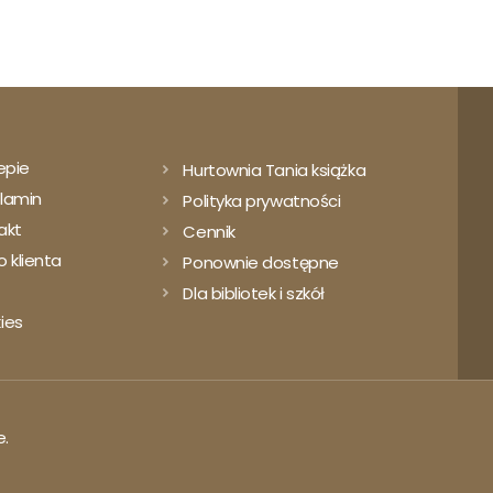
epie
Hurtownia Tania książka
lamin
Polityka prywatności
akt
Cennik
 klienta
Ponownie dostępne
Dla bibliotek i szkół
ies
e.