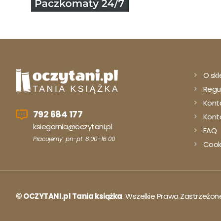
O skl
Regu
Kont
792 684 177
Konto
ksiegarnia@oczytani.pl
FAQ
Pracujemy: pn-pt: 8:00-16:00
Cook
© OCZYTANI.pl Tania książka
. Wszelkie Prawa Zastrzeżon