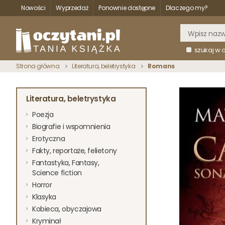
Nowości
Wyprzedaż
Ponownie dostępne
Dlaczego my?
szukaj w 
Strona główna
Literatura, beletrystyka
Romans
Literatura, beletrystyka
Poezja
Biografie i wspomnienia
Erotyczna
Fakty, reportaże, felietony
Fantastyka, Fantasy,
Science fiction
Horror
Klasyka
Kobieca, obyczajowa
Kryminał