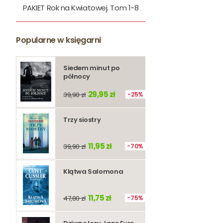
PAKIET Rok na Kwiatowej. Tom 1-8
Popularne w księgarni
Siedem minut po
północy
29,95 zł
39,90 zł
25%
Trzy siostry
11,95 zł
39,90 zł
70%
Klątwa Salomona
11,75 zł
47,80 zł
75%