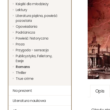
Książki dla młodzieży
Lektury
Literatura piękna, powieść
pozostała
Opowiadania
Podróżnicza
Powieść historyczna
Proza
Przygoda - sensacja
Publicystyka, Felietony,
Eseje
Romans
Thriller
True crime
Na prezent
Opis
Literatura naukowa
Okryty ni