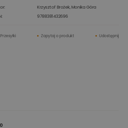
or:
Krzysztof Brożek
,
Monika Góra
N:
9788381432696
Przesyłki
Zapytaj o produkt
Udostępnij
20