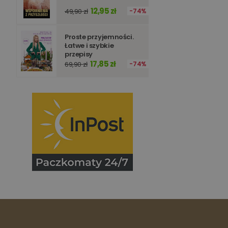
Nazwa
12,95 zł
49,90 zł
74%
_ga_Q25NFDH6D8
_ga_PF5CNRJ3W2
_gid
Proste przyjemności.
_ga
Łatwe i szybkie
przepisy
17,85 zł
69,90 zł
74%