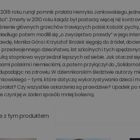
 2018 roku runął pomnik prałata Henryka Jankowskiego, jed
ści”. Zmarły w 2010 roku ksiądz był postacią więcej niż kontrowe
śnienie głównych grzechów trawiących polski Kościół: pychy, 
 niedługo potem modlili się „o zwycięstwo prawdy” w jego inten
wdę, Monika Góra i Krzysztof Brożek sięgają do źródeł, docie
o przedwojennego dzieciństwa, lat szkolnych i tych spędzony
uką stopniowo wyprzedzał lepszych od siebie. Jak otaczał się
żbami polskimi i niemieckimi, a potem przyłączył do „Solidarn
dupadając na zdrowiu. W dziennikarskim śledztwie autorzy mi
owskiego – tymi, które dotyczą wykorzystywania dzieci i minis
prałat? Czy wszystkie oskarżenia są prawdziwe? Upadek po ra
nie czyni jej w żaden sposób mniej bolesną.
e z tym produktem