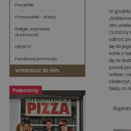
Poradniki
W grudniu
Przewodniki - Atlasy
„Solidarno
nim uciele
Religie, wyznania,
Ci, którzy
duchowość
odkryć pra
się do jeg
DEFEKTY
sobie z na
Facebook promocja
się ze słu
powoli po
WYPRZEDAŻ 80-90%
wobec Jank
okaleczył 
biała, co 
Polecamy
Kupion