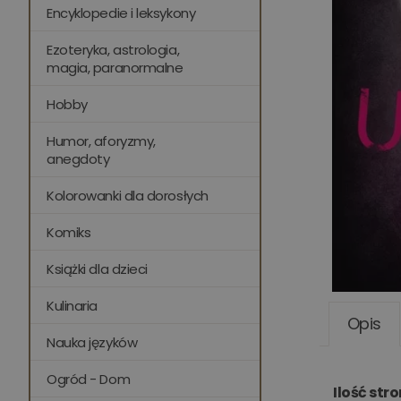
Encyklopedie i leksykony
Ezoteryka, astrologia,
magia, paranormalne
Hobby
Humor, aforyzmy,
anegdoty
Kolorowanki dla dorosłych
Komiks
Książki dla dzieci
Kulinaria
Opis
Nauka języków
Ogród - Dom
Ilość str