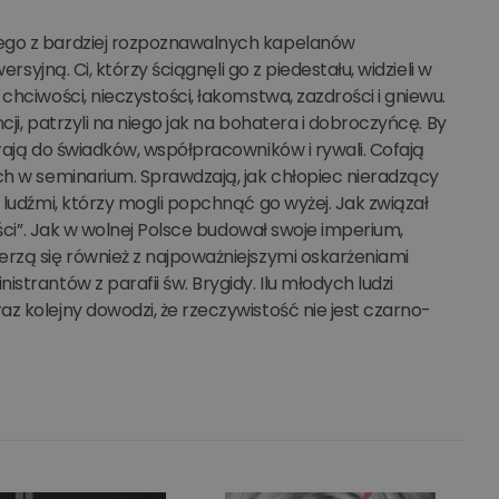
nego z bardziej rozpoznawalnych kapelanów
rsyjną. Ci, którzy ściągnęli go z piedestału, widzieli w
chciwości, nieczystości, łakomstwa, zazdrości i gniewu.
cji, patrzyli na niego jak na bohatera i dobroczyńcę. By
rają do świadków, współpracowników i rywali. Cofają
ch w seminarium. Sprawdzają, jak chłopiec nieradzący
 ludźmi, którzy mogli popchnąć go wyżej. Jak związał
ości”. Jak w wolnej Polsce budował swoje imperium,
erzą się również z najpoważniejszymi oskarżeniami
trantów z parafii św. Brygidy. Ilu młodych ludzi
z kolejny dowodzi, że rzeczywistość nie jest czarno-