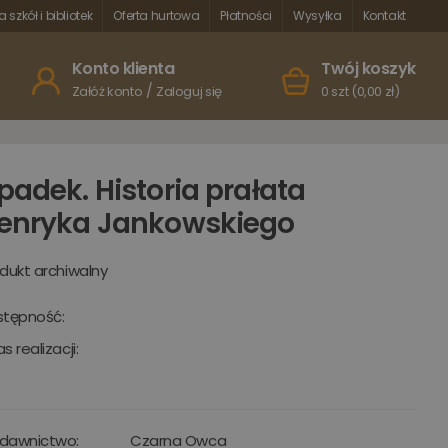
a szkół i bibliotek
Oferta hurtowa
Płatności
Wysyłka
Kontakt
Konto klienta
Twój koszyk
/
Załóż konto
Zaloguj się
0 szt (0,00 zł)
padek. Historia prałata
enryka Jankowskiego
dukt archiwalny
stępność:
s realizacji:
dawnictwo:
Czarna Owca