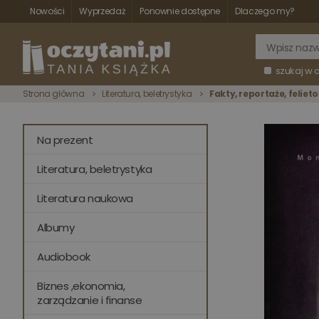
Nowości
Wyprzedaż
Ponownie dostępne
Dlaczego my?
szukaj w 
Strona główna
Literatura, beletrystyka
Fakty, reportaże, feliet
Na prezent
Literatura, beletrystyka
Literatura naukowa
Albumy
Audiobook
Biznes ,ekonomia,
zarządzanie i finanse