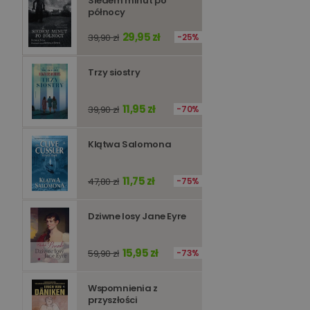
Siedem minut po
północy
Niezbędne pliki cookie
zarządzanie kontem. B
29,95 zł
39,90 zł
25%
Nazwa
Trzy siostry
kqs_koszyk
kqs_panel
11,95 zł
39,90 zł
70%
kqs_token
kqs_przechowalnia
Klątwa Salomona
licznik
11,75 zł
47,80 zł
75%
Polityce 
Dziwne losy Jane Eyre
PHPSESSID
15,95 zł
59,90 zł
73%
Wspomnienia z
przyszłości
Nazwa