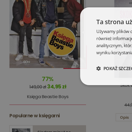
Ta strona u
Używamy plików coo
również informacj
analitycznym, któr
wyniku korzystania
POKAŻ SZCZE
77%
Skok 
34,95 zł
Niezbędne
149,00 zł
Księga Beastie Boys
44,9
Popularne w księgarni
Opis