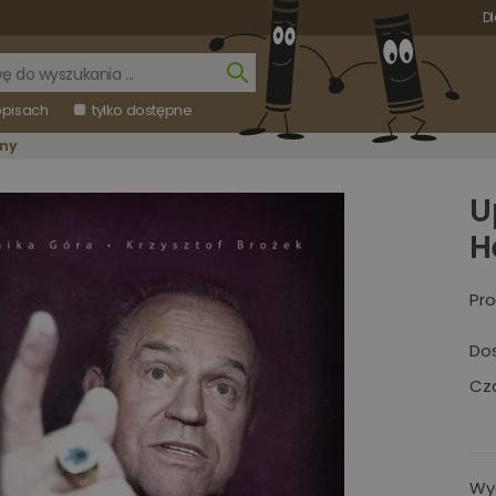
Dl
opisach
tylko dostępne
ony
U
H
Pro
Do
Cza
Wy