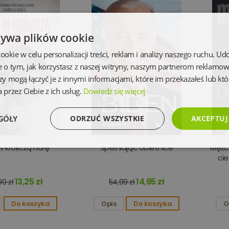
żywa plików cookie
kie w celu personalizacji treści, reklam i analizy naszego ruchu. U
e o tym, jak korzystasz z naszej witryny, naszym partnerom reklamo
zy mogą łączyć je z innymi informacjami, które im przekazałeś lub któ
 przez Ciebie z ich usług.
Dowiedz się więcej
GÓŁY
ODRZUĆ WSZYSTKIE
AKCEPTUJ
w króliczą norę
Spełniając obietnice
Mężcz
Wydajność
Targetowanie
Funkcjonalność
Ni
cie
13,25 zł
14,95 zł
0 zł
54,99 zł
Do koszyka
Opis
Do koszyka
O
Niezbędne
Wydajność
Targetowanie
Funkcjonalność
Niesklasyfikowan