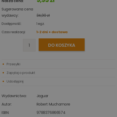
Nasza cena
:
Sugerowana cena
wydawcy:
34,90 zł
Dostępność:
1
egz.
Czas realizacji:
1-2 dni + dostawa
DO KOSZYKA
Przesyłki
Zapytaj o produkt
Udostępnij
Wydawnictwo:
Jaguar
Autor:
Robert Muchamore
ISBN:
9788376866574