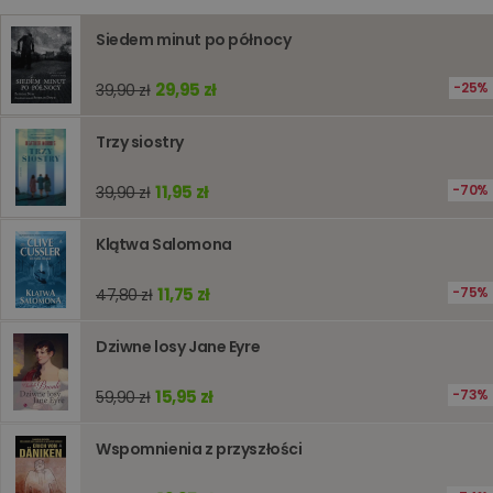
kqs_token
www.oczytani.pl
2 lata
Siedem minut po północy
kqs_przechowalnia
www.oczytani.pl
1 tydzień
Ten plik
jest uży
przecho
preferenc
29,95 zł
25%
39,90 zł
użytkown
informacj
tymczas
Trzy siostry
związany
koszyki
zakupó
11,95 zł
70%
39,90 zł
użytkown
sesji
przegląd
Polityce
Klątwa Salomona
prywatności Google
licznik
www.oczytani.pl
1 godzina
Ten plik
jest uży
liczenia i
11,75 zł
75%
47,80 zł
śledzeni
lub wyda
stronie
Dziwne losy Jane Eyre
internet
pomagaj
analizie i
optymali
15,95 zł
73%
59,90 zł
wydajno
strony
internet
Wspomnienia z przyszłości
PHPSESSID
Sesja
Cookie
PHP.net
generow
www.oczytani.pl