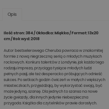
Opis
Ilość stron: 384 / Okładka: Miękka / Format: 13x20
cm / Rok wyd: 2018
Autor bestselerowego Cheruba powraca w znakomitej
formie z nową niegrzeczną serią o młodych muzykach
rockowych. Konkurs talentów z Londynie, jak każda tego
rodzaju impreza, przyciąga tysiące młodych ludzi
pełnych pasji, ale też desperacko próbujących odnieść
sukces. Po setkach godzin ćwiczeń w małych i większych
miasteczkach, przyjeżdżają, by wykorzystać swoją, być
może jedyną, szansę. Dla jednych to szansa na nowe
życie gwiazdy, dla innych jedynie niebezpieczna
przygoda. Książka dla czytelników prawie dorosłych.