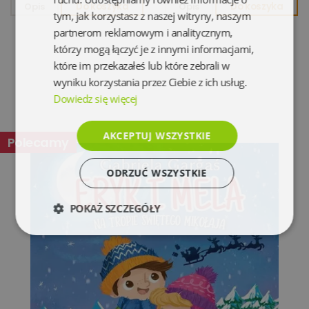
Opis
Do koszyka
Opis
Do koszyka
tym, jak korzystasz z naszej witryny, naszym
partnerom reklamowym i analitycznym,
którzy mogą łączyć je z innymi informacjami,
które im przekazałeś lub które zebrali w
wyniku korzystania przez Ciebie z ich usług.
Dowiedz się więcej
AKCEPTUJ WSZYSTKIE
Polecamy
ODRZUĆ WSZYSTKIE
POKAŻ SZCZEGÓŁY
Niezbędne
Wydajność
Targetowanie
Funkcjonalność