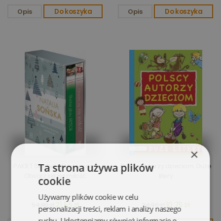
Opis
Do koszyka
Opis
Do koszyka
×
Ta strona używa plików
PAKIET Słuchaj głosu serca /
Polscy autorzy dzieciom. Duże
Otwórz się na miłość
litery
cookie
Używamy plików cookie w celu
21,55 zł
10,75 zł
54,90 zł
24,90 zł
personalizacji treści, reklam i analizy naszego
ruchu. Udostępniamy również informacje o