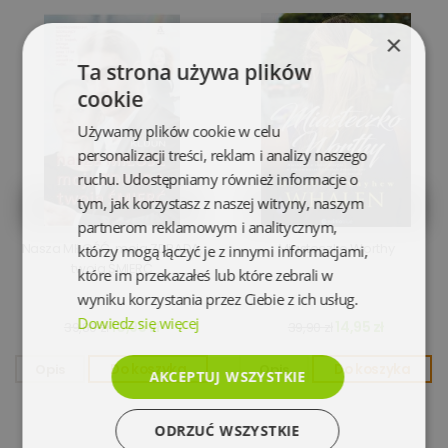
×
Ta strona używa plików
cookie
Używamy plików cookie w celu
personalizacji treści, reklam i analizy naszego
ruchu. Udostępniamy również informacje o
tym, jak korzystasz z naszej witryny, naszym
partnerom reklamowym i analitycznym,
Nasza MIŁOŚĆ, moja ZDRADA,
Miasteczko Worthy
którzy mogą łączyć je z innymi informacjami,
twoja ŚMIERĆ
które im przekazałeś lub które zebrali w
wyniku korzystania przez Ciebie z ich usług.
Dowiedz się więcej
10,95 zł
14,95 zł
39,80 zł
39,90 zł
Opis
Do koszyka
Opis
Do koszyka
AKCEPTUJ WSZYSTKIE
ODRZUĆ WSZYSTKIE