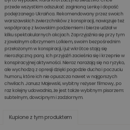
przede wszystkim odszukać zaginioną Lenkę i dopaść
podejrzanego Ukraińca. Rekomendowany przez swoich
warszawskich zwierzchników z konspiracji, nawiązuje też
współpracę z lwowskim podziemiem i bierze udział w
kilku spektakularnych akcjach. Zaprzyjaźnia się przy tym
z jowialnym olbrzymem Lolkiem, swoim bezpośrednim
przełożonym w konspiracji, i już wkrótce stają się
nierozłączną parą. Ich przyjaźń zacieśnia się i krzepnie w
konspiracyjnej aktywności. Nieraz narażają się na ryzyko,
ale wychodzą z opresji dzięki pogodzie ducha i poczuciu
humoru, które ich nie opuszcza nawet w najgorszych
chwilach. Janusz Majewski, wybitny reżyser filmowy, po
raz kolejny udowadnia, że jest także wybitnym pisarzem:
subtelnym, dowcipnym i zadziornym.
Kupione z tym produktem