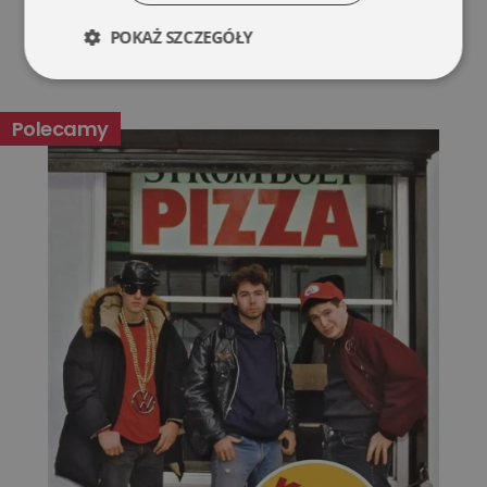
POKAŻ SZCZEGÓŁY
Niezbędne
Wydajność
Polecamy
Targetowanie
Funkcjonalność
Niesklasyfikowane
Niezbędne
Wydajność
Targetowanie
Funkcjonalność
Niesklasyfikowane
Niezbędne pliki cookie umożliwiają korzystanie z