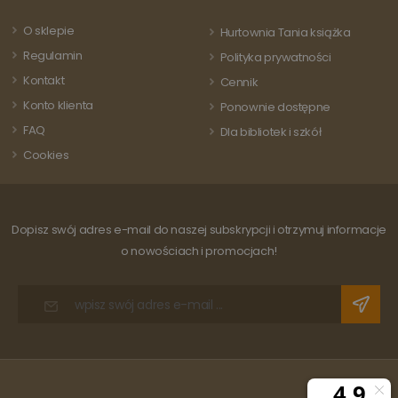
odwiedza
powszechnie
strony i s
używanej usługi
do liczeni
O sklepie
Hurtownia Tania książka
analitycznej
śledzenia
Google. Ten pli
odsłon.
Regulamin
Polityka prywatności
cookie służy do
rozróżniania
Kontakt
Cennik
unikalnych
użytkowników
Konto klienta
Ponownie dostępne
poprzez
przypisanie
FAQ
Dla bibliotek i szkół
losowo
wygenerowanej
Cookies
liczby jako
identyfikatora
klienta. Jest on
uwzględniony 
każdym żądani
strony w
Dopisz swój adres e-mail do naszej subskrypcji i otrzymuj informacje
witrynie i służy
do obliczania
o nowościach i promocjach!
danych
dotyczących
odwiedzających
sesji i kampanii
na potrzeby
raportów
analitycznych
witryn.