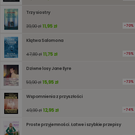
śledzeni
lub wyda
stronie
Trzy siostry
internet
pomagaj
analizie i
11,95 zł
70%
39,90 zł
optymali
wydajno
strony
internet
Klątwa Salomona
PHPSESSID
Sesja
Cookie
PHP.net
generow
www.oczytani.pl
11,75 zł
75%
47,80 zł
przez apl
oparte n
PHP. Jest
Dziwne losy Jane Eyre
identyfik
ogólneg
przeznac
15,95 zł
73%
59,90 zł
używany
obsługi
zmiennyc
użytkown
Wspomnienia z przyszłości
Zwykle je
liczba
generow
12,95 zł
74%
49,90 zł
losowo,
jej użyc
być spec
Proste przyjemności. Łatwe i szybkie przepisy
dla witry
dobrym
przykład