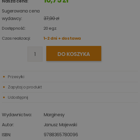
Nasza cena
:
Sugerowana cena
wydawcy:
37,90 zł
Dostępność:
20
egz.
Czas realizacji:
1-2 dni + dostawa
DO KOSZYKA
Przesyłki
Zapytaj o produkt
Udostępnij
Wydawnictwo:
Marginesy
Autor:
Janusz Majewski
ISBN:
9788365780096