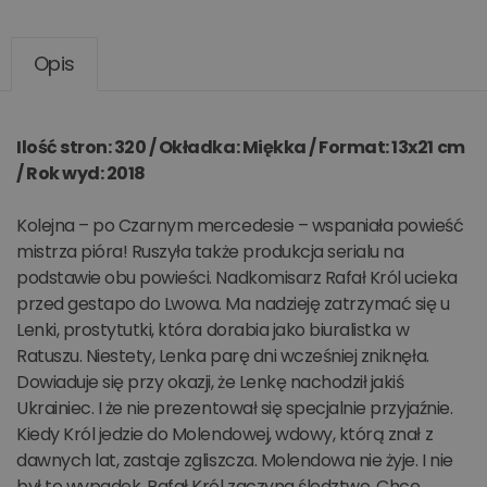
Opis
Ilość stron: 320 / Okładka: Miękka / Format: 13x21 cm
/ Rok wyd: 2018
Kolejna – po Czarnym mercedesie – wspaniała powieść
mistrza pióra! Ruszyła także produkcja serialu na
podstawie obu powieści. Nadkomisarz Rafał Król ucieka
przed gestapo do Lwowa. Ma nadzieję zatrzymać się u
Lenki, prostytutki, która dorabia jako biuralistka w
Ratuszu. Niestety, Lenka parę dni wcześniej zniknęła.
Dowiaduje się przy okazji, że Lenkę nachodził jakiś
Ukrainiec. I że nie prezentował się specjalnie przyjaźnie.
Kiedy Król jedzie do Molendowej, wdowy, którą znał z
dawnych lat, zastaje zgliszcza. Molendowa nie żyje. I nie
był to wypadek. Rafał Król zaczyna śledztwo. Chce