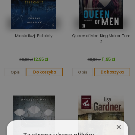
Miasto iluzji. Pistolety
Queen of Men. King Maker. Tom
2
12,95 zł
11,95 zł
39,00 zł
38,90 zł
Opis
Do koszyka
Opis
Do koszyka
×
Ta strona używa plików