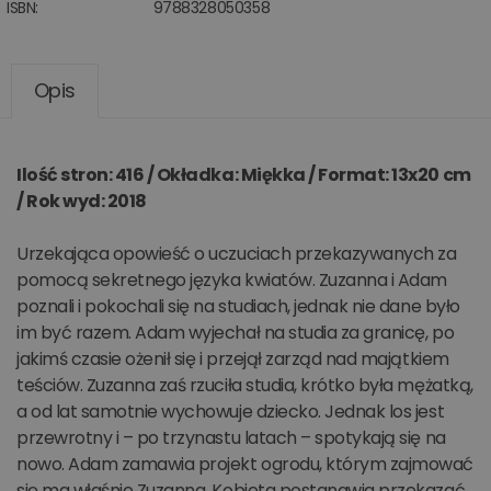
ISBN:
9788328050358
Opis
Ilość stron: 416 / Okładka: Miękka / Format: 13x20 cm
/ Rok wyd: 2018
Urzekająca opowieść o uczuciach przekazywanych za
pomocą sekretnego języka kwiatów. Zuzanna i Adam
poznali i pokochali się na studiach, jednak nie dane było
im być razem. Adam wyjechał na studia za granicę, po
jakimś czasie ożenił się i przejął zarząd nad majątkiem
teściów. Zuzanna zaś rzuciła studia, krótko była mężatką,
a od lat samotnie wychowuje dziecko. Jednak los jest
przewrotny i – po trzynastu latach – spotykają się na
nowo. Adam zamawia projekt ogrodu, którym zajmować
się ma właśnie Zuzanna. Kobieta postanawia przekazać