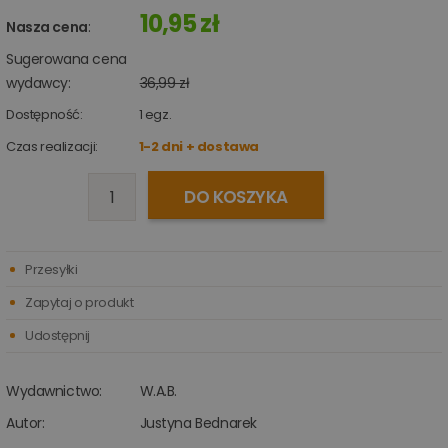
10,95 zł
Nasza cena
:
Sugerowana cena
wydawcy:
36,99 zł
Dostępność:
1
egz.
Czas realizacji:
1-2 dni + dostawa
DO KOSZYKA
Przesyłki
Zapytaj o produkt
Udostępnij
Wydawnictwo:
W.A.B.
Autor:
Justyna Bednarek