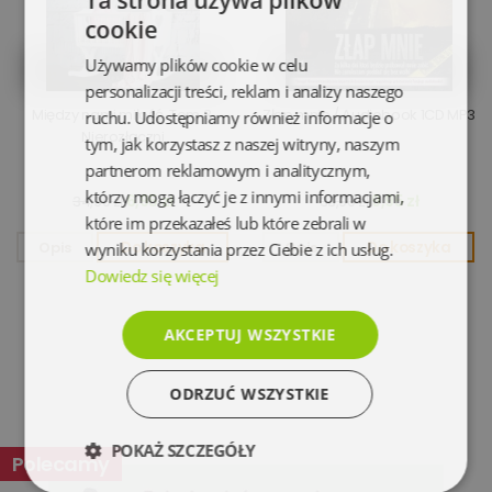
cookie
Używamy plików cookie w celu
personalizacji treści, reklam i analizy naszego
Między nami miłość. Tom 3.
Złap mnie / Audiobook 1CD MP3
ruchu. Udostępniamy również informacje o
Nierozłączni
tym, jak korzystasz z naszej witryny, naszym
partnerom reklamowym i analitycznym,
którzy mogą łączyć je z innymi informacjami,
6,95 zł
9,95 zł
34,90 zł
33,90 zł
które im przekazałeś lub które zebrali w
Opis
Do koszyka
Opis
Do koszyka
wyniku korzystania przez Ciebie z ich usług.
Dowiedz się więcej
AKCEPTUJ WSZYSTKIE
ODRZUĆ WSZYSTKIE
POKAŻ SZCZEGÓŁY
Polecamy