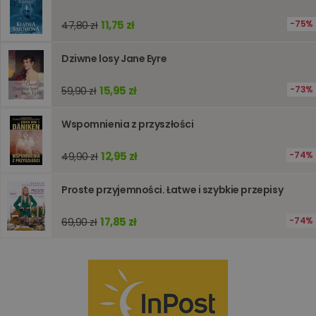
analizie i
optymali
wydajno
11,75 zł
75%
47,80 zł
strony
internet
Dziwne losy Jane Eyre
PHPSESSID
Sesja
Cookie
PHP.net
generow
www.oczytani.pl
przez apl
15,95 zł
73%
59,90 zł
oparte n
PHP. Jest
identyfik
ogólneg
Wspomnienia z przyszłości
przeznac
używany
obsługi
12,95 zł
74%
49,90 zł
zmiennyc
użytkown
Zwykle je
Proste przyjemności. Łatwe i szybkie przepisy
liczba
generow
losowo,
17,85 zł
74%
jej użyc
69,90 zł
być spec
dla witry
dobrym
przykład
utrzymy
statusu
zalogow
użytkow
między