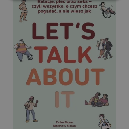
Niezbędne
Wydajność
Targetowanie
Funkcjonalność
Niesklasyfikowane
Niezbędne
Wydajność
Targetowanie
Funkcjonalność
Niesklasyfikowane
Niezbędne pliki cookie umożliwiają korzystanie z
podstawowych funkcji strony internetowej, takich jak
logowanie użytkownika i zarządzanie kontem. Bez
niezbędnych plików cookie nie można prawidłowo
korzystać ze strony internetowej.