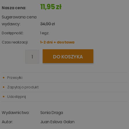
11,95 zł
Nasza cena
:
Sugerowana cena
wydawcy:
34,90 zł
Dostępność:
1
egz.
Czas realizacji:
1-2 dni + dostawa
DO KOSZYKA
Przesyłki
Zapytaj o produkt
Udostępnij
Wydawnictwo:
Sonia Draga
Autor:
Juan Eslava Galan