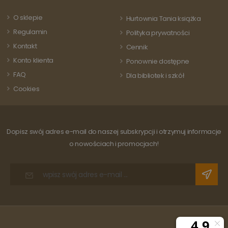
odwiedza
powszechnie
strony i s
używanej usługi
do liczeni
O sklepie
Hurtownia Tania książka
analitycznej
śledzenia
Google. Ten pli
odsłon.
Regulamin
Polityka prywatności
cookie służy do
rozróżniania
Kontakt
Cennik
unikalnych
użytkowników
Konto klienta
Ponownie dostępne
poprzez
przypisanie
FAQ
Dla bibliotek i szkół
losowo
wygenerowanej
Cookies
liczby jako
identyfikatora
klienta. Jest on
uwzględniony 
każdym żądani
strony w
Dopisz swój adres e-mail do naszej subskrypcji i otrzymuj informacje
witrynie i służy
do obliczania
o nowościach i promocjach!
danych
dotyczących
odwiedzających
sesji i kampanii
na potrzeby
raportów
analitycznych
witryn.