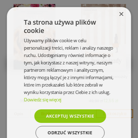
×
Ta strona używa plików
cookie
Używamy plików cookie w celu
personalizacji treści, reklam i analizy naszego
ruchu. Udostępniamy również informacje o
tym, jak korzystasz z naszej witryny, naszym
partnerom reklamowym i analitycznym,
Psiakość!
Dziewczyna bez gwiazdy
którzy mogą łączyć je z innymi informacjami,
które im przekazałeś lub które zebrali w
wyniku korzystania przez Ciebie z ich usług.
Dowiedz się więcej
10,95 zł
12,55 zł
39,99 zł
49,90 zł
Opis
Brak
Opis
Do koszyka
AKCEPTUJ WSZYSTKIE
ODRZUĆ WSZYSTKIE