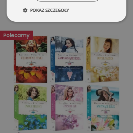
POKAŻ SZCZEGÓŁY
Niezbędne
Wydajność
Polecamy
Targetowanie
Funkcjonalność
Niesklasyfikowane
Niezbędne
Wydajność
Targetowanie
Funkcjonalność
Niesklasyfikowane
Niezbędne pliki cookie umożliwiają korzystanie z