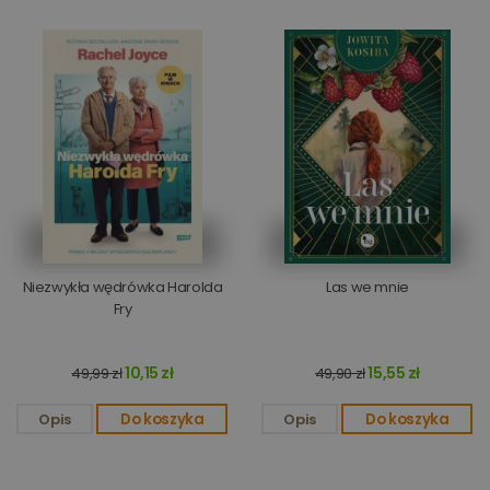
Niezwykła wędrówka Harolda
Las we mnie
Fry
10,15 zł
15,55 zł
49,99 zł
49,90 zł
Opis
Do koszyka
Opis
Do koszyka