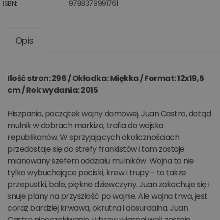
ISBN:
9788379991761
Opis
Ilość stron: 296 / Okładka: Miękka / Format: 12x19,5
cm / Rok wydania: 2015
Hiszpania, początek wojny domowej. Juan Castro, dotąd
mulnik w dobrach markiza, trafia do wojska
republikanów. W sprzyjających okolicznościach
przedostaje się do strefy frankistów i tam zostaje
mianowany szefem oddziału mulników. Wojna to nie
tylko wybuchające pociski, krew i trupy - to także
przepustki, bale, piękne dziewczyny. Juan zakochuje się i
snuje plany na przyszłość po wojnie. Ale wojna trwa, jest
coraz bardziej krwawa, okrutna i absurdalna. Juan
Castro nieoczekiwanie, wbrew własnej woli, zostaje