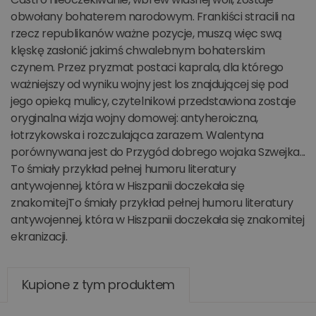
obwołany bohaterem narodowym. Frankiści stracili na
rzecz republikanów ważne pozycje, muszą więc swą
klęskę zasłonić jakimś chwalebnym bohaterskim
czynem. Przez pryzmat postaci kaprala, dla którego
ważniejszy od wyniku wojny jest los znajdującej się pod
jego opieką mulicy, czytelnikowi przedstawiona zostaje
oryginalna wizja wojny domowej: antyheroiczna,
łotrzykowska i rozczulająca zarazem. Walentyna
porównywana jest do Przygód dobrego wojaka Szwejka...
To śmiały przykład pełnej humoru literatury
antywojennej, która w Hiszpanii doczekała się
znakomitejTo śmiały przykład pełnej humoru literatury
antywojennej, która w Hiszpanii doczekała się znakomitej
ekranizacji.
Kupione z tym produktem