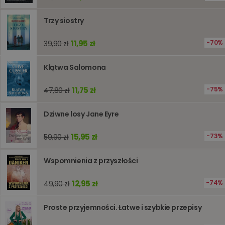
śledzeni
lub wyda
stronie
Trzy siostry
internet
pomagaj
analizie i
11,95 zł
70%
39,90 zł
optymali
wydajno
strony
internet
Klątwa Salomona
PHPSESSID
Sesja
Cookie
PHP.net
generow
www.oczytani.pl
11,75 zł
75%
47,80 zł
przez apl
oparte n
PHP. Jest
Dziwne losy Jane Eyre
identyfik
ogólneg
przeznac
15,95 zł
73%
59,90 zł
używany
obsługi
zmiennyc
użytkown
Wspomnienia z przyszłości
Zwykle je
liczba
generow
12,95 zł
74%
49,90 zł
losowo,
jej użyc
być spec
Proste przyjemności. Łatwe i szybkie przepisy
dla witry
dobrym
przykład