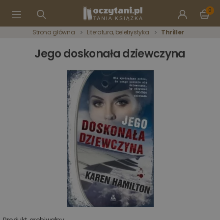
0
Strona główna
Literatura, beletrystyka
Thriller
Jego doskonała dziewczyna