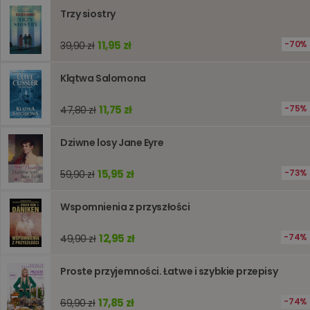
przecho
Trzy siostry
preferenc
użytkown
informacj
11,95 zł
70%
39,90 zł
tymczas
związany
koszyki
zakupó
Klątwa Salomona
użytkown
sesji
przegląd
Polityce
11,75 zł
75%
47,80 zł
prywatności Google
licznik
www.oczytani.pl
1 godzina
Ten plik
jest uży
Dziwne losy Jane Eyre
liczenia i
śledzeni
lub wyda
stronie
15,95 zł
73%
59,90 zł
internet
pomagaj
analizie i
Wspomnienia z przyszłości
optymali
wydajno
strony
12,95 zł
74%
49,90 zł
internet
PHPSESSID
Sesja
Cookie
PHP.net
generow
www.oczytani.pl
Proste przyjemności. Łatwe i szybkie przepisy
przez apl
oparte n
PHP. Jest
17,85 zł
74%
69,90 zł
identyfik