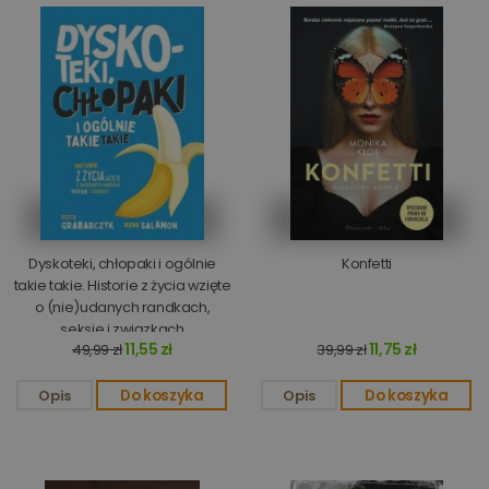
Dyskoteki, chłopaki i ogólnie
Konfetti
takie takie. Historie z życia wzięte
o (nie)udanych randkach,
seksie i związkach
11,55 zł
11,75 zł
49,99 zł
39,99 zł
Opis
Do koszyka
Opis
Do koszyka