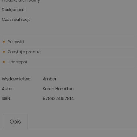
Produkt archiwalny
Dostępność:
Czas realizacji:
Przesyłki
Zapytaj o produkt
Udostępnij
Wydawnictwo:
Amber
Autor:
Karen Hamilton
ISBN:
9788324167814
Opis