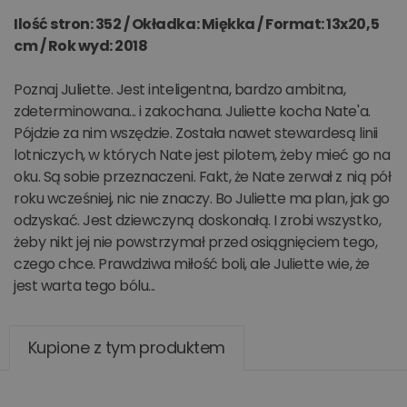
Ilość stron: 352 / Okładka: Miękka / Format: 13x20,5
cm / Rok wyd: 2018
Poznaj Juliette. Jest inteligentna, bardzo ambitna,
zdeterminowana... i zakochana. Juliette kocha Nate'a.
Pójdzie za nim wszędzie. Została nawet stewardesą linii
lotniczych, w których Nate jest pilotem, żeby mieć go na
oku. Są sobie przeznaczeni. Fakt, że Nate zerwał z nią pół
roku wcześniej, nic nie znaczy. Bo Juliette ma plan, jak go
odzyskać. Jest dziewczyną doskonałą. I zrobi wszystko,
żeby nikt jej nie powstrzymał przed osiągnięciem tego,
czego chce. Prawdziwa miłość boli, ale Juliette wie, że
jest warta tego bólu...
Kupione z tym produktem