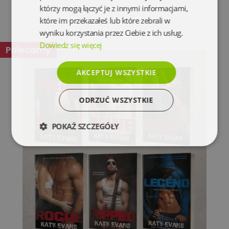
którzy mogą łączyć je z innymi informacjami,
które im przekazałeś lub które zebrali w
wyniku korzystania przez Ciebie z ich usług.
Dowiedz się więcej
Polecamy
AKCEPTUJ WSZYSTKIE
ODRZUĆ WSZYSTKIE
POKAŻ SZCZEGÓŁY
Niezbędne
Wydajność
Targetowanie
Funkcjonalność
Niesklasyfikowane