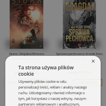
Diuna. Oficjalna filmowa
Sprawa pechowca. Kroniki Klary
powieść graficzna
Schulz Tom 1
×
Ta strona używa plików
25,95 zł
14,35 zł
99,90 zł
34,95 zł
cookie
Używamy plików cookie w celu
Opis
Do koszyka
Opis
Do koszyka
personalizacji treści, reklam i analizy naszego
ruchu. Udostępniamy również informacje o
tym, jak korzystasz z naszej witryny, naszym
partnerom reklamowym i analitycznym,