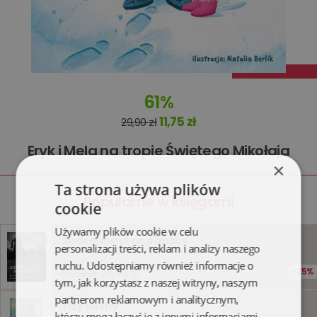
61%
11,75 zł
29,90 zł
Eryk i Mela na tropie Świętego Mikołaja
×
Ta strona używa plików
Popularne w księgarni
cookie
Używamy plików cookie w celu
Siedem minut po północy
personalizacji treści, reklam i analizy naszego
ruchu. Udostępniamy również informacje o
29,95 zł
25%
39,90 zł
tym, jak korzystasz z naszej witryny, naszym
partnerom reklamowym i analitycznym,
Trzy siostry
którzy mogą łączyć je z innymi informacjami,