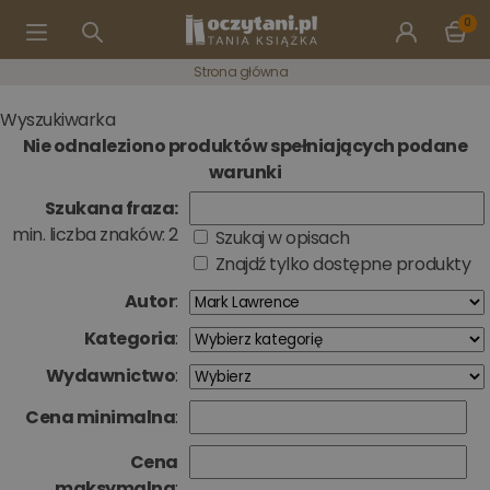
0
Strona główna
Wyszukiwarka
Nie odnaleziono produktów spełniających podane
warunki
Szukana fraza:
min. liczba znaków: 2
Szukaj w opisach
Znajdź tylko dostępne produkty
Autor
:
Kategoria
:
Wydawnictwo
:
Cena minimalna
:
Cena
maksymalna
: