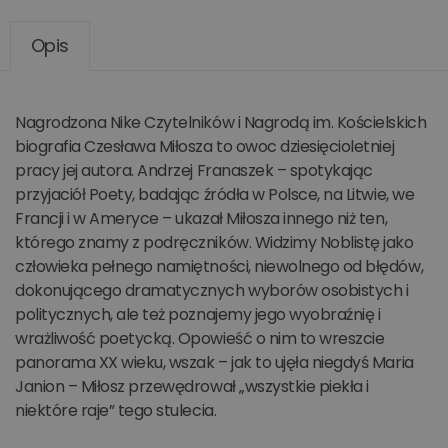
Opis
Nagrodzona Nike Czytelników i Nagrodą im. Kościelskich
biografia Czesława Miłosza to owoc dziesięcioletniej
pracy jej autora. Andrzej Franaszek – spotykając
przyjaciół Poety, badając źródła w Polsce, na Litwie, we
Francji i w Ameryce – ukazał Miłosza innego niż ten,
którego znamy z podręczników. Widzimy Noblistę jako
człowieka pełnego namiętności, niewolnego od błędów,
dokonującego dramatycznych wyborów osobistych i
politycznych, ale też poznajemy jego wyobraźnię i
wrażliwość poetycką. Opowieść o nim to wreszcie
panorama XX wieku, wszak – jak to ujęła niegdyś Maria
Janion – Miłosz przewędrował „wszystkie piekła i
niektóre raje” tego stulecia.