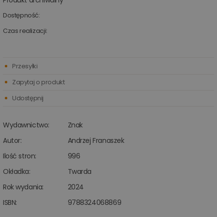
Produkt archiwalny
Dostępność:
Czas realizacji:
Przesyłki
Zapytaj o produkt
Udostępnij
Wydawnictwo:
Znak
Autor:
Andrzej Franaszek
Ilość stron:
996
Okładka:
Twarda
Rok wydania:
2024
ISBN:
9788324068869