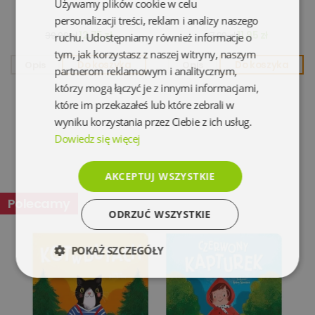
Używamy plików cookie w celu
personalizacji treści, reklam i analizy naszego
12,75 zł
11,95 zł
39,90 zł
37,99 zł
ruchu. Udostępniamy również informacje o
tym, jak korzystasz z naszej witryny, naszym
Opis
Do koszyka
Opis
Do koszyka
partnerom reklamowym i analitycznym,
którzy mogą łączyć je z innymi informacjami,
które im przekazałeś lub które zebrali w
wyniku korzystania przez Ciebie z ich usług.
Dowiedz się więcej
AKCEPTUJ WSZYSTKIE
Polecamy
ODRZUĆ WSZYSTKIE
POKAŻ SZCZEGÓŁY
Niezbędne
Wydajność