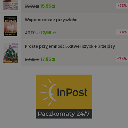
internet
15,95 zł
73%
59,90 zł
PHPSESSID
Sesja
Cookie
PHP.net
generow
www.oczytani.pl
przez apl
Wspomnienia z przyszłości
oparte n
PHP. Jest
identyfik
12,95 zł
74%
49,90 zł
ogólneg
przeznac
używany
Proste przyjemności. Łatwe i szybkie przepisy
obsługi
zmiennyc
użytkown
Zwykle je
17,85 zł
74%
69,90 zł
liczba
generow
losowo,
jej użyc
być spec
dla witry
dobrym
przykład
utrzymy
statusu
zalogow
użytkow
między
stronami