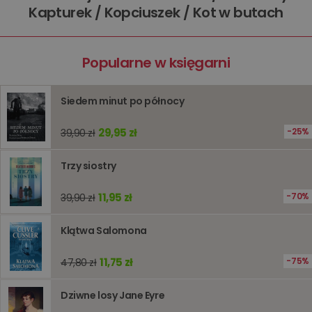
kqs_koszyk
www.oczytani.pl
1 miesiąc
Kapturek / Kopciuszek / Kot w butach
kqs_panel
www.oczytani.pl
1 miesiąc
kqs_token
www.oczytani.pl
2 lata
Popularne w księgarni
kqs_przechowalnia
www.oczytani.pl
1 tydzień
Ten plik
jest uży
przecho
preferenc
Siedem minut po północy
użytkown
informacj
tymczas
związany
29,95 zł
25%
39,90 zł
koszyki
zakupó
użytkown
Trzy siostry
sesji
przegląd
Polityce
prywatności Google
11,95 zł
70%
39,90 zł
licznik
www.oczytani.pl
1 godzina
Ten plik
jest uży
liczenia i
śledzeni
Klątwa Salomona
lub wyda
stronie
internet
11,75 zł
75%
47,80 zł
pomagaj
analizie i
optymali
Dziwne losy Jane Eyre
wydajno
strony