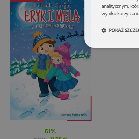
analitycznym, któr
wyniku korzystania
POKAŻ SZCZE
Niezbędne
Niezbędne pliki cookie
zarządzanie kontem. B
Nazwa
61%
kqs_koszyk