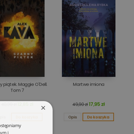
 piątek. Maggie O'Dell.
Martwe imiona
Tom 7
12,85 zł
17,95 zł
40,99 zł
49,90 zł
×
pis
Do koszyka
Opis
Do koszyka
dostępniamy
wym i