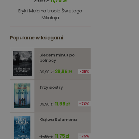
11,75 zł
29,90 zł
kqs_panel
Eryk i Mela na tropie Świętego
kqs_token
Mikołaja
kqs_przechowalnia
Popularne w księgarni
licznik
Polityce 
Siedem minut po
PHPSESSID
północy
29,95 zł
39,90 zł
25%
Trzy siostry
Nazwa
Nazwa
11,95 zł
39,90 zł
70%
_ga_Q25NFDH6D8
_ga_PF5CNRJ3W2
_gid
Klątwa Salomona
_ga
11,75 zł
47,80 zł
75%