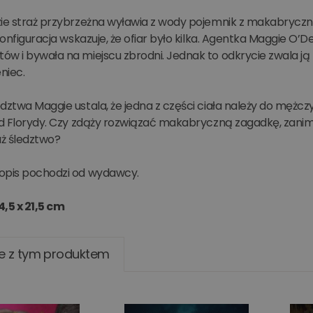
zie straż przybrzeżna wyławia z wody pojemnik z makabryczną
 konfiguracja wskazuje, że ofiar było kilka. Agentka Maggie O’D
ów i bywała na miejscu zbrodni. Jednak to odkrycie zwala ją
eniec.
dztwa Maggie ustala, że jedna z części ciała należy do mężcz
 od Florydy. Czy zdąży rozwiązać makabryczną zagadkę, zani
uż śledztwo?
opis pochodzi od wydawcy.
4,5 x 21,5 cm
e z tym produktem