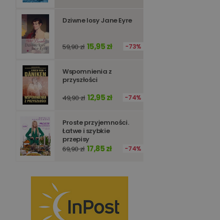
Dziwne losy Jane Eyre
15,95 zł
59,90 zł
73%
Wspomnienia z
przyszłości
12,95 zł
49,90 zł
74%
Proste przyjemności.
Łatwe i szybkie
przepisy
17,85 zł
69,90 zł
74%