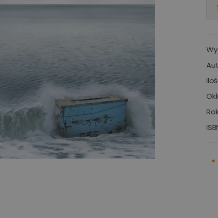
Wy
Aut
Ilo
Okł
Rok
ISB