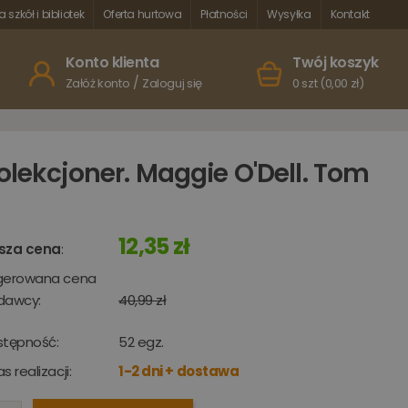
a szkół i bibliotek
Oferta hurtowa
Płatności
Wysyłka
Kontakt
Konto klienta
Twój koszyk
/
Załóż konto
Zaloguj się
0 szt (0,00 zł)
olekcjoner. Maggie O'Dell. Tom
12,35 zł
sza cena
:
gerowana cena
dawcy:
40,99 zł
stępność:
52
egz.
s realizacji:
1-2 dni + dostawa