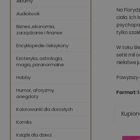
Albumy
Na Floryd
Audiobook
ciała. Ich
psychopat
Biznes ,ekonomia,
tylko szal
zarządzanie i finanse
Encyklopedie i leksykony
W toku śle
setki mil
Ezoteryka, astrologia,
niełatwe j
magia, paranormalne
Powyższy 
Hobby
Humor, aforyzmy,
Format: 1
anegdoty
Kolorowanki dla dorosłych
Kupion
Komiks
Książki dla dzieci