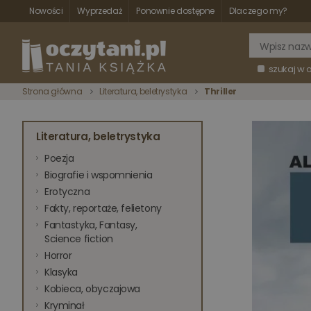
Nowości
Wyprzedaż
Ponownie dostępne
Dlaczego my?
szukaj w 
Strona główna
Literatura, beletrystyka
Thriller
Literatura, beletrystyka
Poezja
Biografie i wspomnienia
Erotyczna
Fakty, reportaże, felietony
Fantastyka, Fantasy,
Science fiction
Horror
Klasyka
Kobieca, obyczajowa
Kryminał