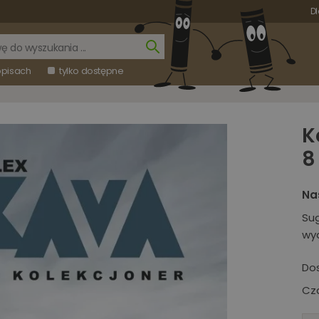
Dl
opisach
tylko dostępne
K
8
Na
Su
wy
Do
Cza