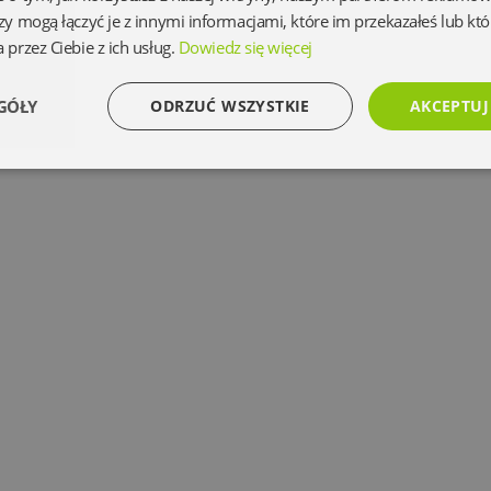
zy mogą łączyć je z innymi informacjami, które im przekazałeś lub któ
 przez Ciebie z ich usług.
Dowiedz się więcej
GÓŁY
ODRZUĆ WSZYSTKIE
AKCEPTUJ
Wydajność
Targetowanie
Funkcjonalność
Ni
Niezbędne
Wydajność
Targetowanie
Funkcjonalność
Niesklasyfikowan
 umożliwiają korzystanie z podstawowych funkcji strony internetowej, takich jak logowanie 
ez niezbędnych plików cookie nie można prawidłowo korzystać ze strony internetowej.
Dostawca
/
Okres
Opis
Domena
przechowywania
www.oczytani.pl
1 miesiąc