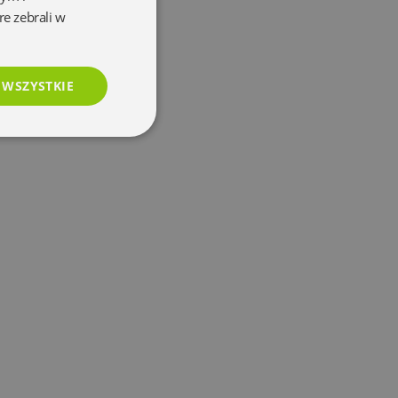
re zebrali w
 WSZYSTKIE
esklasyfikowane
e
użytkownika i