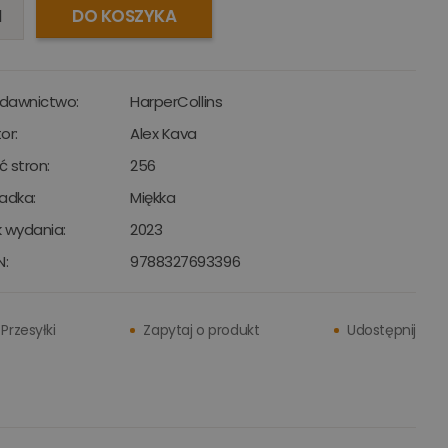
DO KOSZYKA
dawnictwo:
HarperCollins
or:
Alex Kava
ść stron:
256
adka:
Miękka
 wydania:
2023
N:
9788327693396
Przesyłki
Zapytaj o produkt
Udostępnij