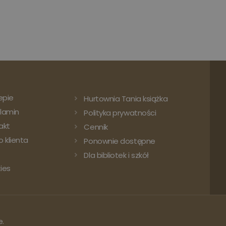
epie
Hurtownia Tania książka
lamin
Polityka prywatności
akt
Cennik
 klienta
Ponownie dostępne
Dla bibliotek i szkół
ies
e.