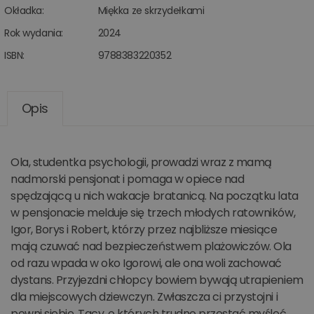
Okładka:
Miękka ze skrzydełkami
Rok wydania:
2024
ISBN:
9788383220352
Opis
Ola, studentka psychologii, prowadzi wraz z mamą
nadmorski pensjonat i pomaga w opiece nad
spędzającą u nich wakacje bratanicą. Na początku lata
w pensjonacie melduje się trzech młodych ratowników,
Igor, Borys i Robert, którzy przez najbliższe miesiące
mają czuwać nad bezpieczeństwem plażowiczów. Ola
od razu wpada w oko Igorowi, ale ona woli zachować
dystans. Przyjezdni chłopcy bowiem bywają utrapieniem
dla miejscowych dziewczyn. Zwłaszcza ci przystojni i
pewni siebie. Tacy, o których trudno przestać myśleć.