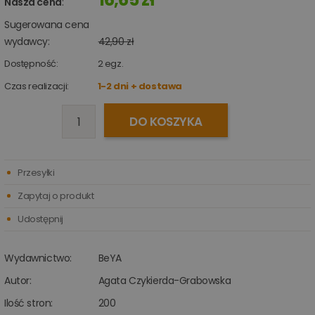
Nasza cena
:
Sugerowana cena
wydawcy:
42,90 zł
Dostępność:
2
egz.
Czas realizacji:
1-2 dni + dostawa
DO KOSZYKA
Przesyłki
Zapytaj o produkt
Udostępnij
Wydawnictwo:
BeYA
Autor:
Agata Czykierda-Grabowska
Ilość stron:
200