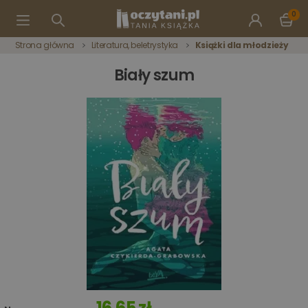
0
Strona główna
Literatura, beletrystyka
Książki dla młodzieży
Biały szum
16,65 zł