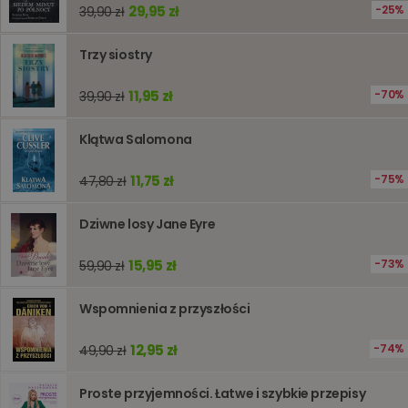
29,95 zł
25%
39,90 zł
podstawowych funkcji strony internetowej, takich jak
logowanie użytkownika i zarządzanie kontem. Bez
niezbędnych plików cookie nie można prawidłowo
Trzy siostry
korzystać ze strony internetowej.
Dostawca
/
Okres
Nazwa
Opis
11,95 zł
70%
39,90 zł
Domena
przechowywania
kqs_koszyk
www.oczytani.pl
1 miesiąc
Klątwa Salomona
kqs_panel
www.oczytani.pl
1 miesiąc
kqs_token
www.oczytani.pl
2 lata
11,75 zł
75%
47,80 zł
kqs_przechowalnia
www.oczytani.pl
1 tydzień
Ten plik
jest uży
Dziwne losy Jane Eyre
przecho
preferenc
użytkown
15,95 zł
73%
59,90 zł
informacj
tymczas
związany
koszyki
Wspomnienia z przyszłości
zakupó
użytkown
sesji
12,95 zł
74%
49,90 zł
przegląd
Polityce
prywatności Google
licznik
www.oczytani.pl
1 godzina
Ten plik
Proste przyjemności. Łatwe i szybkie przepisy
jest uży