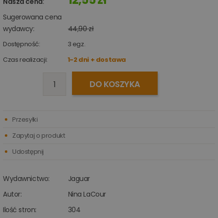
Nasza cena
:
Sugerowana cena
wydawcy:
44,90 zł
Dostępność:
3
egz.
Czas realizacji:
1-2 dni + dostawa
DO KOSZYKA
Przesyłki
Zapytaj o produkt
Udostępnij
Wydawnictwo:
Jaguar
Autor:
Nina LaCour
Ilość stron:
304