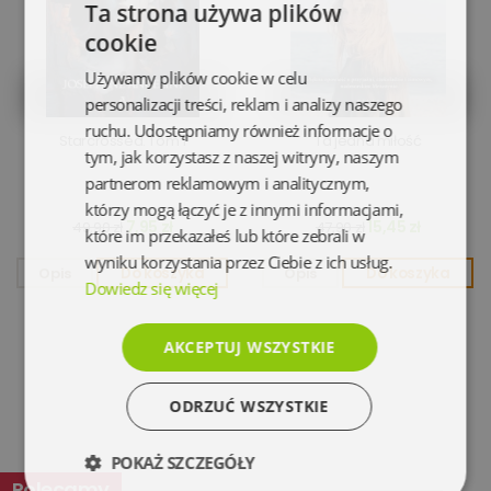
Ta strona używa plików
cookie
Używamy plików cookie w celu
personalizacji treści, reklam i analizy naszego
ruchu. Udostępniamy również informacje o
Starcrossed. Tom 1
Ta jedna miłość
tym, jak korzystasz z naszej witryny, naszym
partnerom reklamowym i analitycznym,
którzy mogą łączyć je z innymi informacjami,
7,95 zł
15,45 zł
49,90 zł
47,90 zł
które im przekazałeś lub które zebrali w
wyniku korzystania przez Ciebie z ich usług.
Opis
Do koszyka
Opis
Do koszyka
Dowiedz się więcej
AKCEPTUJ WSZYSTKIE
ODRZUĆ WSZYSTKIE
POKAŻ SZCZEGÓŁY
Polecamy