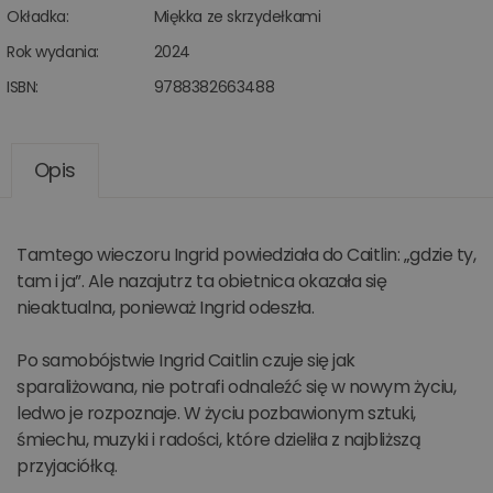
Okładka:
Miękka ze skrzydełkami
Rok wydania:
2024
ISBN:
9788382663488
Opis
Tamtego wieczoru Ingrid powiedziała do Caitlin: „gdzie ty,
tam i ja”. Ale nazajutrz ta obietnica okazała się
nieaktualna, ponieważ Ingrid odeszła.
Po samobójstwie Ingrid Caitlin czuje się jak
sparaliżowana, nie potrafi odnaleźć się w nowym życiu,
ledwo je rozpoznaje. W życiu pozbawionym sztuki,
śmiechu, muzyki i radości, które dzieliła z najbliższą
przyjaciółką.