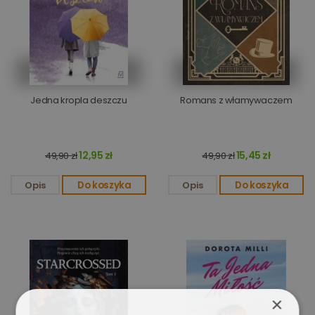
Jedna kropla deszczu
Romans z włamywaczem
12,95 zł
15,45 zł
49,90 zł
49,90 zł
Opis
Do koszyka
Opis
Do koszyka
×