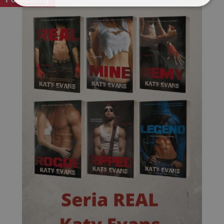
Niezbędne
Wydajność
Targetowanie
Funkcjonalność
Niesklasyfikowane
Niezbędne
Wydajność
Targetowanie
Funkcjonalność
Niesklasyfikowane
Niezbędne pliki cookie umożliwiają korzystanie z
podstawowych funkcji strony internetowej, takich jak
logowanie użytkownika i zarządzanie kontem. Bez
niezbędnych plików cookie nie można prawidłowo
korzystać ze strony internetowej.