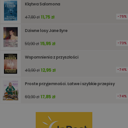
pomagaj
Klątwa Salomona
analizie i
optymali
wydajno
11,75 zł
75%
strony
47,80 zł
internet
PHPSESSID
Sesja
Cookie
PHP.net
Dziwne losy Jane Eyre
generow
www.oczytani.pl
przez apl
oparte n
15,95 zł
73%
59,90 zł
PHP. Jest
identyfik
ogólneg
Wspomnienia z przyszłości
przeznac
używany
obsługi
zmiennyc
12,95 zł
74%
49,90 zł
użytkown
Zwykle je
liczba
Proste przyjemności. Łatwe i szybkie przepisy
generow
losowo,
jej użyc
17,85 zł
74%
69,90 zł
być spec
dla witry
dobrym
przykład
utrzymy
statusu
zalogow
użytkow