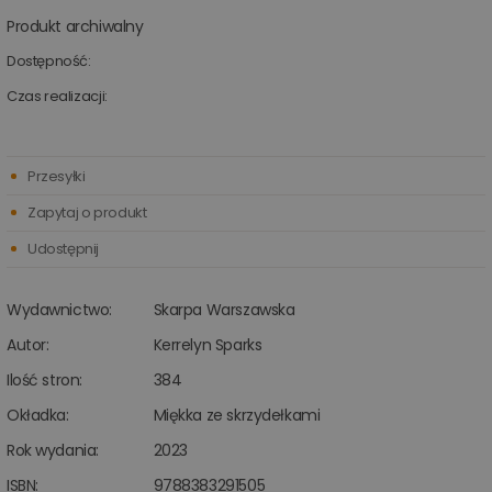
Produkt archiwalny
Dostępność:
Czas realizacji:
Przesyłki
Zapytaj o produkt
Udostępnij
Wydawnictwo:
Skarpa Warszawska
Autor:
Kerrelyn Sparks
Ilość stron:
384
Okładka:
Miękka ze skrzydełkami
Rok wydania:
2023
ISBN:
9788383291505