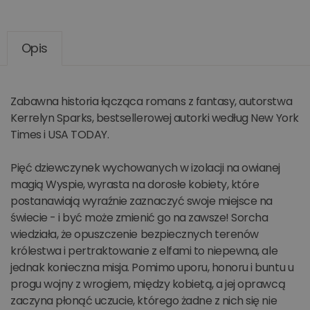
Opis
Zabawna historia łącząca romans z fantasy, autorstwa
Kerrelyn Sparks, bestsellerowej autorki według New York
Times i USA TODAY.
Pięć dziewczynek wychowanych w izolacji na owianej
magią Wyspie, wyrasta na dorosłe kobiety, które
postanawiają wyraźnie zaznaczyć swoje miejsce na
świecie - i być może zmienić go na zawsze! Sorcha
wiedziała, że opuszczenie bezpiecznych terenów
królestwa i pertraktowanie z elfami to niepewna, ale
jednak konieczna misja. Pomimo uporu, honoru i buntu u
progu wojny z wrogiem, między kobietą, a jej oprawcą
zaczyna płonąć uczucie, którego żadne z nich się nie