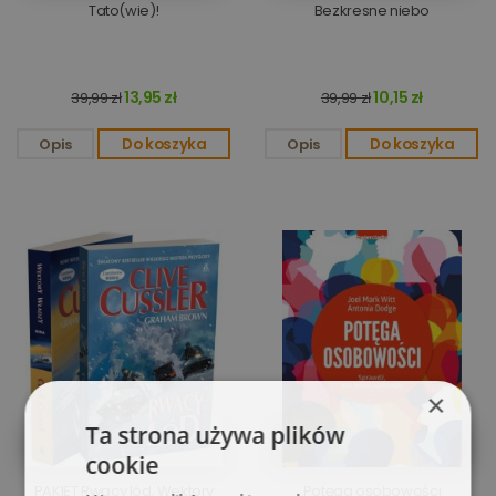
Tato(wie)!
Bezkresne niebo
13,95 zł
10,15 zł
39,99 zł
39,99 zł
Opis
Do koszyka
Opis
Do koszyka
×
Ta strona używa plików
cookie
PAKIET Rwący lód, Wektory
Potęga osobowości