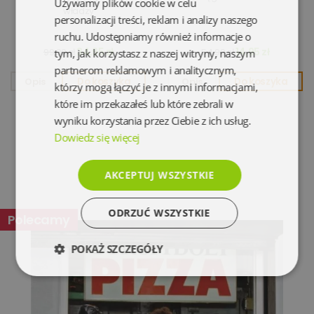
Używamy plików cookie w celu
władzy
personalizacji treści, reklam i analizy naszego
ruchu. Udostępniamy również informacje o
34,95 zł
14,95 zł
99,90 zł
54,90 zł
tym, jak korzystasz z naszej witryny, naszym
partnerom reklamowym i analitycznym,
Opis
Do koszyka
Opis
Do koszyka
którzy mogą łączyć je z innymi informacjami,
które im przekazałeś lub które zebrali w
wyniku korzystania przez Ciebie z ich usług.
Dowiedz się więcej
AKCEPTUJ WSZYSTKIE
ODRZUĆ WSZYSTKIE
Polecamy
POKAŻ SZCZEGÓŁY
Niezbędne
Wydajność