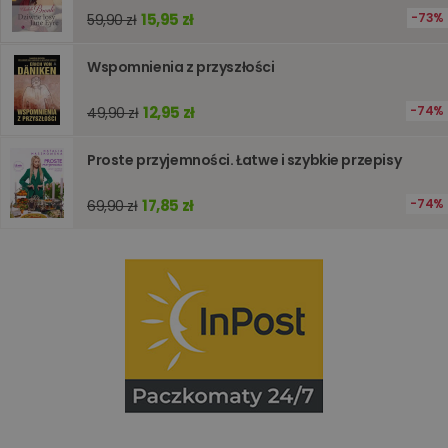
internet
15,95 zł
73%
59,90 zł
PHPSESSID
Sesja
Cookie
PHP.net
generow
www.oczytani.pl
przez apl
Wspomnienia z przyszłości
oparte n
PHP. Jest
identyfik
12,95 zł
74%
49,90 zł
ogólneg
przeznac
używany
Proste przyjemności. Łatwe i szybkie przepisy
obsługi
zmiennyc
użytkown
Zwykle je
17,85 zł
74%
69,90 zł
liczba
generow
losowo,
jej użyc
być spec
dla witry
dobrym
przykład
utrzymy
statusu
zalogow
użytkow
między
stronami