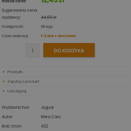
Nasza cena
:
Sugerowana cena
wydawcy:
44,90 zł
Dostępność:
39
egz.
Czas realizacji:
1-2 dni + dostawa
DO KOSZYKA
Przesyłki
Zapytaj o produkt
Udostępnij
Wydawnictwo:
Jaguar
Autor:
Kiera Cass
Ilość stron:
432