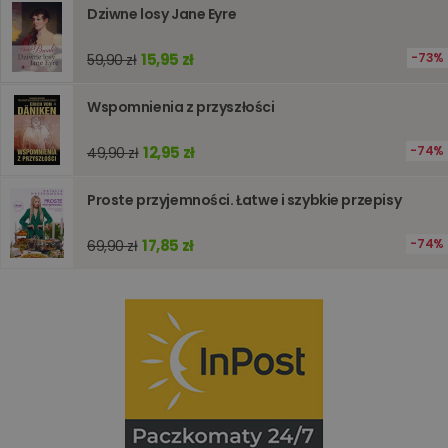
zakupó
Dziwne losy Jane Eyre
użytkown
sesji
przegląd
15,95 zł
73%
59,90 zł
Polityce
prywatności Google
licznik
www.oczytani.pl
1 godzina
Ten plik
jest uży
Wspomnienia z przyszłości
liczenia i
śledzeni
lub wyda
12,95 zł
74%
49,90 zł
stronie
internet
pomagaj
analizie i
Proste przyjemności. Łatwe i szybkie przepisy
optymali
wydajno
strony
17,85 zł
74%
69,90 zł
internet
PHPSESSID
Sesja
Cookie
PHP.net
generow
www.oczytani.pl
przez apl
oparte n
PHP. Jest
identyfik
ogólneg
przeznac
używany
obsługi
zmiennyc
użytkown
Zwykle je