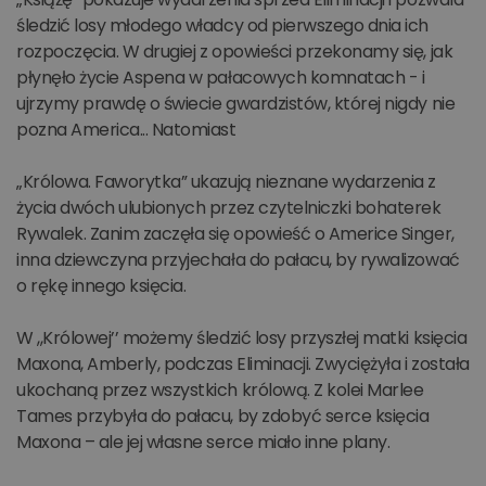
śledzić losy młodego władcy od pierwszego dnia ich
rozpoczęcia. W drugiej z opowieści przekonamy się, jak
płynęło życie Aspena w pałacowych komnatach - i
ujrzymy prawdę o świecie gwardzistów, której nigdy nie
pozna America... Natomiast
„Królowa. Faworytka” ukazują nieznane wydarzenia z
życia dwóch ulubionych przez czytelniczki bohaterek
Rywalek. Zanim zaczęła się opowieść o Americe Singer,
inna dziewczyna przyjechała do pałacu, by rywalizować
o rękę innego księcia.
W ,,Królowej’’ możemy śledzić losy przyszłej matki księcia
Maxona, Amberly, podczas Eliminacji. Zwyciężyła i została
ukochaną przez wszystkich królową. Z kolei Marlee
Tames przybyła do pałacu, by zdobyć serce księcia
Maxona – ale jej własne serce miało inne plany.