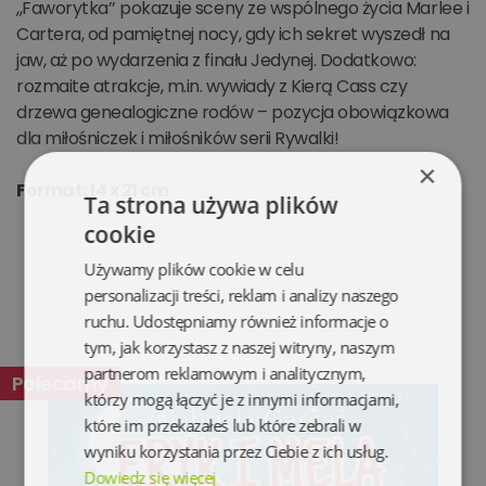
,,Faworytka’’ pokazuje sceny ze wspólnego życia Marlee i
Cartera, od pamiętnej nocy, gdy ich sekret wyszedł na
jaw, aż po wydarzenia z finału Jedynej. Dodatkowo:
rozmaite atrakcje, m.in. wywiady z Kierą Cass czy
drzewa genealogiczne rodów – pozycja obowiązkowa
dla miłośniczek i miłośników serii Rywalki!
×
Format: 14 x 21 cm
Ta strona używa plików
cookie
Używamy plików cookie w celu
personalizacji treści, reklam i analizy naszego
ruchu. Udostępniamy również informacje o
tym, jak korzystasz z naszej witryny, naszym
partnerom reklamowym i analitycznym,
Polecamy
którzy mogą łączyć je z innymi informacjami,
które im przekazałeś lub które zebrali w
wyniku korzystania przez Ciebie z ich usług.
Dowiedz się więcej