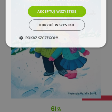
AKCEPTUJ WSZYSTKIE
ODRZUĆ WSZYSTKIE
POKAŻ SZCZEGÓŁY
Niezbędne
Wydajność
Targetowanie
Funkcjonalność
Niesklasyfikowane
61%