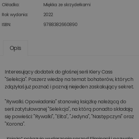
Okładka:
Miękka ze skrzydełkami
Rok wydania:
2022
ISBN:
9788382660890
Opis
Interesujący dodatek do głośnej serii Kiery Cass
"Selekcja". Poszerz wiedzę na temat bohaterów, których
zdążyłaś już poznać i poznaj niejeden zaskakujący sekret.
"Rywalki. Opowiadania" stanowią książkę należącą do
serii zatytułowanej "Selekcja", na którą ponadto składają
się powieści: "Rywalki", "Elita", "Jedyna", "Następczyni" oraz
"Korona".
„Książę” pokazuje wydarzenia sprzed Eliminacji i pozwala