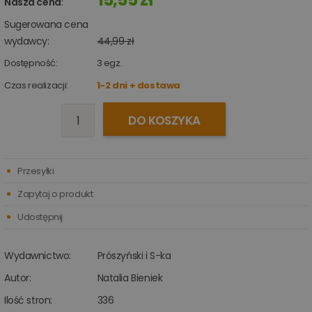
Nasza cena
:
Sugerowana cena
wydawcy:
44,99 zł
Dostępność:
3
egz.
Czas realizacji:
1-2 dni + dostawa
DO KOSZYKA
Przesyłki
Zapytaj o produkt
Udostępnij
Wydawnictwo:
Prószyński i S-ka
Autor:
Natalia Bieniek
Ilość stron:
336