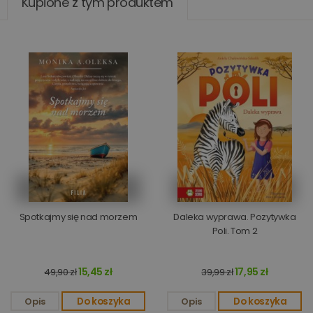
Kupione z tym produktem
Spotkajmy się nad morzem
Daleka wyprawa. Pozytywka
Poli. Tom 2
15,45 zł
17,95 zł
49,90 zł
39,99 zł
Opis
Do koszyka
Opis
Do koszyka