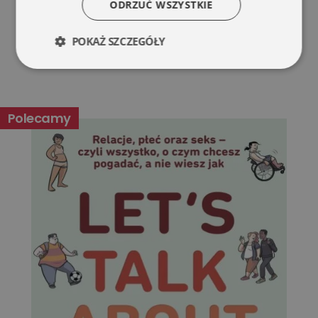
ODRZUĆ WSZYSTKIE
POKAŻ SZCZEGÓŁY
Niezbędne
Wydajność
Polecamy
Targetowanie
Funkcjonalność
Niesklasyfikowane
Niezbędne
Wydajność
Targetowanie
Funkcjonalność
Niesklasyfikowane