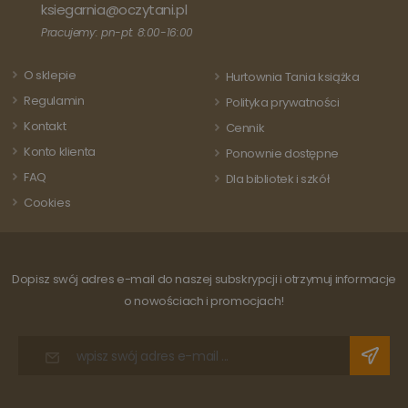
stanowi istotną
ksiegarnia@oczytani.pl
każdej
aktualizację
odwiedza
powszechnie
Pracujemy: pn-pt: 8:00-16:00
strony i s
używanej usługi
do liczeni
analitycznej
śledzenia
Google. Ten pli
O sklepie
odsłon.
Hurtownia Tania książka
cookie służy do
rozróżniania
Regulamin
Polityka prywatności
unikalnych
użytkowników
Kontakt
Cennik
poprzez
przypisanie
Konto klienta
Ponownie dostępne
losowo
wygenerowanej
FAQ
Dla bibliotek i szkół
liczby jako
identyfikatora
Cookies
klienta. Jest on
uwzględniony 
każdym żądani
strony w
witrynie i służy
do obliczania
Dopisz swój adres e-mail do naszej subskrypcji i otrzymuj informacje
danych
dotyczących
o nowościach i promocjach!
odwiedzających
sesji i kampanii
na potrzeby
raportów
analitycznych
witryn.