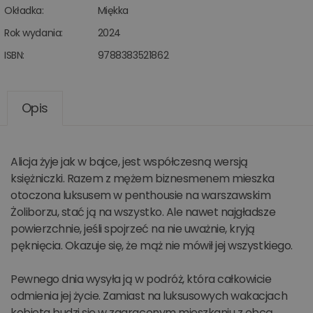
Okładka:
Miękka
Rok wydania:
2024
ISBN:
9788383521862
Opis
Alicja żyje jak w bajce, jest współczesną wersją
księżniczki. Razem z mężem biznesmenem mieszka
otoczona luksusem w penthousie na warszawskim
Żoliborzu, stać ją na wszystko. Ale nawet najgładsze
powierzchnie, jeśli spojrzeć na nie uważnie, kryją
pęknięcia. Okazuje się, że mąż nie mówił jej wszystkiego.
Pewnego dnia wysyła ją w podróż, która całkowicie
odmienia jej życie. Zamiast na luksusowych wakacjach
kobieta budzi się w zagraconym mieszkaniu z obcą