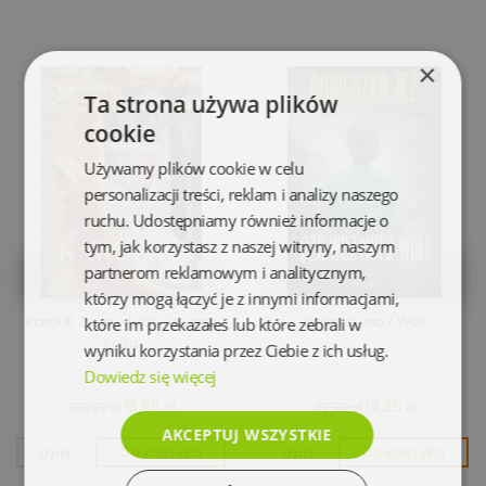
×
Ta strona używa plików
cookie
Używamy plików cookie w celu
personalizacji treści, reklam i analizy naszego
ruchu. Udostępniamy również informacje o
tym, jak korzystasz z naszej witryny, naszym
partnerom reklamowym i analitycznym,
którzy mogą łączyć je z innymi informacjami,
Karol III. Życie i dwór nowego
Dziewczyna z Woli
które im przekazałeś lub które zebrali w
króla
wyniku korzystania przez Ciebie z ich usług.
Dowiedz się więcej
19,95 zł
12,25 zł
109,99 zł
42,90 zł
AKCEPTUJ WSZYSTKIE
Opis
Do koszyka
Opis
Do koszyka