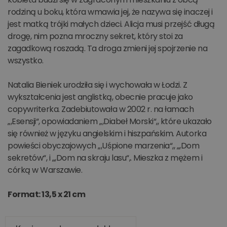
rodziną u boku, która wmawia jej, że nazywa się inaczej i
jest matką trójki małych dzieci. Alicja musi przejść długą
drogę, nim pozna mroczny sekret, który stoi za
zagadkową roszadą. Ta droga zmieni jej spojrzenie na
wszystko.
Natalia Bieniek urodziła się i wychowała w Łodzi. Z
wykształcenia jest anglistką, obecnie pracuje jako
copywriterka. Zadebiutowała w 2002 r. na łamach
„,Esensji“, opowiadaniem „,Diabeł Morski“,, które ukazało
się również w języku angielskim i hiszpańskim. Autorka
powieści obyczajowych „,Uśpione marzenia“,, „,Dom
sekretów“, i „,Dom na skraju lasu“,. Mieszka z mężem i
córką w Warszawie.
Format: 13,5 x 21 cm