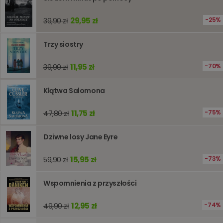
jest uży
liczenia i
śledzeni
29,95 zł
25%
39,90 zł
lub wyda
stronie
internet
pomagaj
Trzy siostry
analizie i
optymali
wydajno
11,95 zł
70%
39,90 zł
strony
internet
Klątwa Salomona
PHPSESSID
Sesja
Cookie
PHP.net
generow
www.oczytani.pl
przez apl
11,75 zł
75%
47,80 zł
oparte n
PHP. Jest
identyfik
ogólneg
Dziwne losy Jane Eyre
przeznac
używany
obsługi
15,95 zł
73%
59,90 zł
zmiennyc
użytkown
Zwykle je
Wspomnienia z przyszłości
liczba
generow
losowo,
jej użyc
12,95 zł
74%
49,90 zł
być spec
dla witry