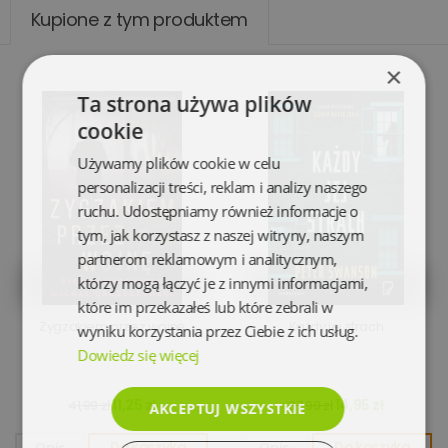
Kupione z tym produktem
×
Ta strona używa plików
cookie
Używamy plików cookie w celu
personalizacji treści, reklam i analizy naszego
ruchu. Udostępniamy również informacje o
tym, jak korzystasz z naszej witryny, naszym
partnerom reklamowym i analitycznym,
którzy mogą łączyć je z innymi informacjami,
które im przekazałeś lub które zebrali w
Zygzakiem przez wojnę
Każdy jej strach
wyniku korzystania przez Ciebie z ich usług.
Dowiedz się więcej
11,25 zł
14,95 zł
41,99 zł
37,90 zł
AKCEPTUJ WSZYSTKIE
Opis
Do koszyka
Opis
Do koszyka