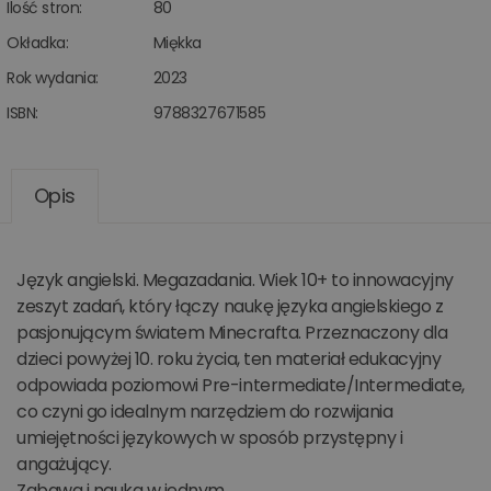
Ilość stron:
80
Okładka:
Miękka
Rok wydania:
2023
ISBN:
9788327671585
Opis
Język angielski. Megazadania. Wiek 10+ to innowacyjny
zeszyt zadań, który łączy naukę języka angielskiego z
pasjonującym światem Minecrafta. Przeznaczony dla
dzieci powyżej 10. roku życia, ten materiał edukacyjny
odpowiada poziomowi Pre-intermediate/Intermediate,
co czyni go idealnym narzędziem do rozwijania
umiejętności językowych w sposób przystępny i
angażujący.
Zabawa i nauka w jednym