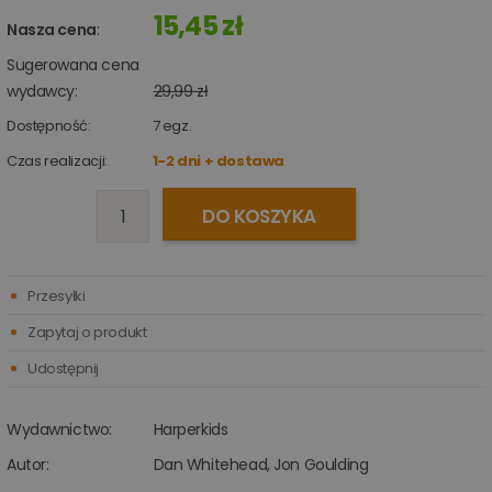
15,45 zł
Nasza cena
:
Sugerowana cena
wydawcy:
29,99 zł
Dostępność:
7
egz.
Czas realizacji:
1-2 dni + dostawa
DO KOSZYKA
Przesyłki
Zapytaj o produkt
Udostępnij
Wydawnictwo:
Harperkids
Autor:
Dan Whitehead
,
Jon Goulding