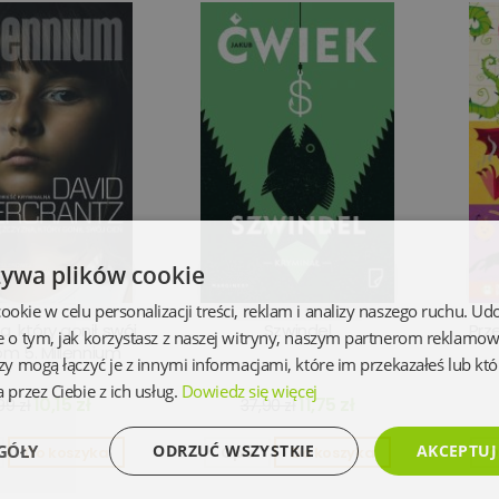
żywa plików cookie
kie w celu personalizacji treści, reklam i analizy naszego ruchu. U
, który gonił swój
Szwindel
Prz
e o tym, jak korzystasz z naszej witryny, naszym partnerom reklamo
om 5. Millennium
zy mogą łączyć je z innymi informacjami, które im przekazałeś lub któ
 przez Ciebie z ich usług.
Dowiedz się więcej
10,15 zł
11,75 zł
99 zł
37,90 zł
GÓŁY
ODRZUĆ WSZYSTKIE
AKCEPTUJ
Do koszyka
Opis
Do koszyka
O