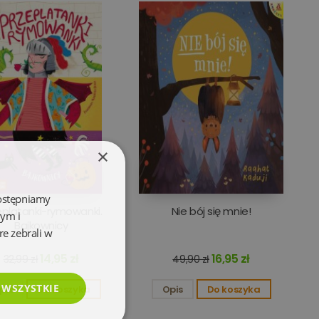
×
dostępniamy
eplatanki-rymowanki.
Nie bój się mnie!
wym i
Bajkownicy
re zebrali w
14,95 zł
16,95 zł
32,99 zł
49,90 zł
 WSZYSTKIE
pis
Do koszyka
Opis
Do koszyka