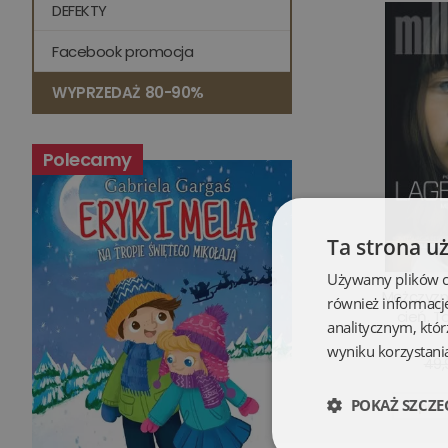
DEFEKTY
Facebook promocja
WYPRZEDAŻ 80-90%
Polecamy
Ta strona u
Używamy plików coo
Mężczyzna
również informacj
cień. T
analitycznym, któr
wyniku korzystania
49,
POKAŻ SZCZE
Opis