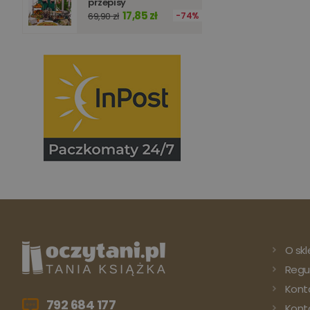
przepisy
17,85 zł
69,90 zł
74%
O skl
Regu
Kont
792 684 177
Konto