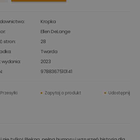
dawnictwo:
Kropka
or:
Ellen DeLange
ść stron:
28
adka:
Twarda
 wydania:
2023
N:
9788367510141
Przesyłki
Zapytaj o produkt
Udostępnij
nie tylko! Piękna, pełna humoru i wzruszeń historia dla