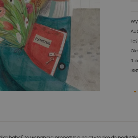
Wy
Aut
Ilo
Okł
Rok
ISB
ika babci" to wspaniała propozycja na czytankę do poduszki i 