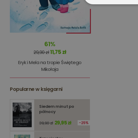
Niezbędne
61%
11,75 zł
29,90 zł
Niezbędne pliki cookie
Eryk i Mela na tropie Świętego
zarządzanie kontem. B
Mikołaja
Nazwa
kqs_koszyk
Popularne w księgarni
kqs_panel
kqs_token
Siedem minut po
północy
kqs_przechowalnia
29,95 zł
39,90 zł
25%
licznik