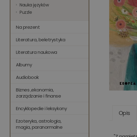
Nauka języków
Puzzle
Na prezent
Literatura, beletrystyka
Literatura naukowa
Albumy
Audiobook
Biznes ,ekonomia,
zarządzanie i finanse
Encyklopedie i leksykony
Opis
Ezoteryka, astrologia,
magia, paranormalne
"Z pamiętn