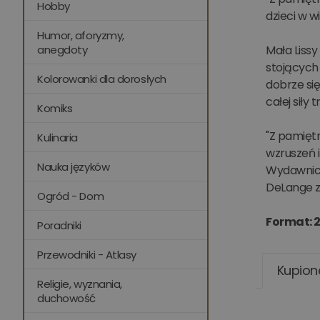
Hobby
dzieci w 
Humor, aforyzmy,
anegdoty
Mała Lissy
stojących
Kolorowanki dla dorosłych
dobrze się
całej siły 
Komiks
"Z pamiętn
Kulinaria
wzruszeń i
Nauka języków
Wydawnict
DeLange zd
Ogród - Dom
Format: 2
Poradniki
Przewodniki - Atlasy
Kupion
Religie, wyznania,
duchowość