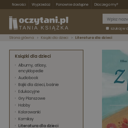
Nowości
Wyprzedaż
Ponownie dostępne
Dlaczego my?
szukaj w 
Strona główna
Książki dla dzieci
Literatura dla dzieci
Książki dla dzieci
Albumy, atlasy,
encyklopedie
Audiobook
Bajki dla dzieci, baśnie
Edukacyjne
Gry Planszowe
Hobby
Kolorowanki
Komiksy
Literatura dla dzieci