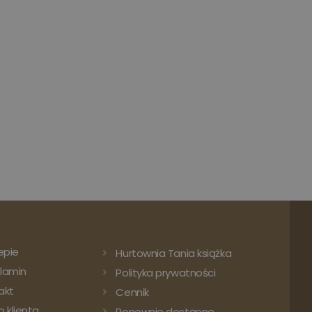
epie
Hurtownia Tania książka
lamin
Polityka prywatności
akt
Cennik
 klienta
Ponownie dostępne