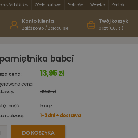
a szkół i bibliotek
Oferta hurtowa
Płatności
Wysyłka
Kontakt
Konto klienta
Twój koszyk
/
Załóż konto
Zaloguj się
0 szt (0,00 zł)
 pamiętnika babci
13,95 zł
sza cena
:
gerowana cena
dawcy:
49,90 zł
stępność:
5
egz.
s realizacji:
1-2 dni + dostawa
DO KOSZYKA