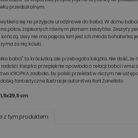
wieku przedszkolnym.
 wybiera się na przyjęcie urodzinowe do babci. W domu babci c
 na półce, zapisanych równym pismem zeszytów. Zeszyty peł
 kończą. Lissy nie ma pojęcia, kim jest ich młoda bohaterka, 
trzyma za nią kciuki.
ika babci" to króciutka, ale przebogata książka. Nie dość, 
 radości. Książka przepięknie opowiada o relacji babci i wnuc
wo KROPKA zadbało, by polski przekład w niczym nie ustępow
obią fantastyczne ilustracje autorstwa Ilarii Zanellato.
1,5x29,5 cm
e z tym produktem