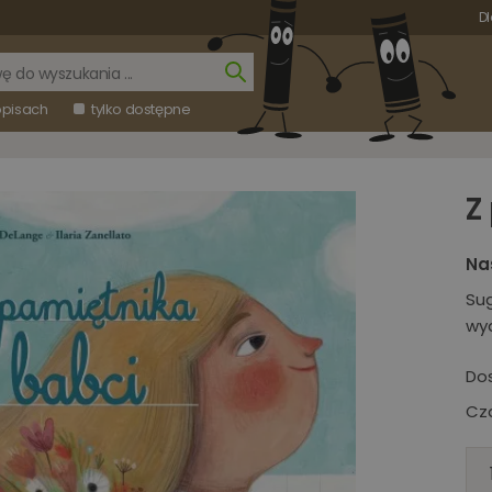
Dl
opisach
tylko dostępne
Z
Na
Su
wy
Do
Cza