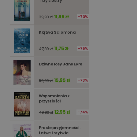
Trzy siostry
Polityce 
PHPSESSID
11,95 zł
39,90 zł
70%
Klątwa Salomona
11,75 zł
47,80 zł
75%
Nazwa
Nazwa
_ga_Q25NFDH6D8
Dziwne losy Jane Eyre
_ga_PF5CNRJ3W2
_gid
_ga
15,95 zł
59,90 zł
73%
Wspomnienia z
przyszłości
12,95 zł
49,90 zł
74%
Proste przyjemności.
Łatwe i szybkie