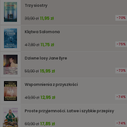
lub wyda
Trzy siostry
stronie
internet
pomagaj
11,95 zł
70%
39,90 zł
analizie i
optymali
wydajno
strony
Klątwa Salomona
internet
PHPSESSID
Sesja
Cookie
PHP.net
11,75 zł
75%
47,80 zł
generow
www.oczytani.pl
przez apl
oparte n
Dziwne losy Jane Eyre
PHP. Jest
identyfik
ogólneg
przeznac
15,95 zł
73%
59,90 zł
używany
obsługi
zmiennyc
Wspomnienia z przyszłości
użytkown
Zwykle je
liczba
12,95 zł
74%
49,90 zł
generow
losowo,
jej użyc
być spec
Proste przyjemności. Łatwe i szybkie przepisy
dla witry
dobrym
przykład
17,85 zł
74%
69,90 zł
utrzymy