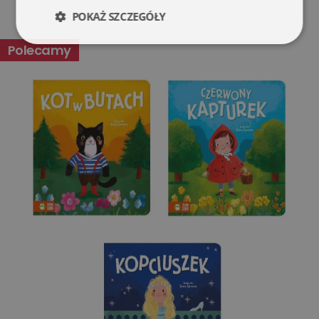
POKAŻ SZCZEGÓŁY
Niezbędne
Wydajność
Polecamy
Targetowanie
Funkcjonalność
Niesklasyfikowane
Niezbędne
Wydajność
Targetowanie
Funkcjonalność
Niesklasyfikowane
Niezbędne pliki cookie umożliwiają korzystanie z
podstawowych funkcji strony internetowej, takich jak