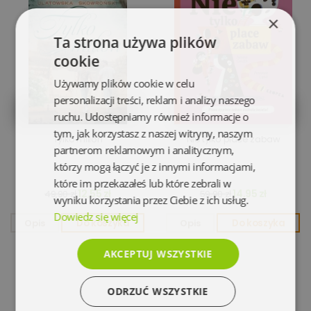
×
Ta strona używa plików
cookie
Używamy plików cookie w celu
personalizacji treści, reklam i analizy naszego
ruchu. Udostępniamy również informacje o
tym, jak korzystasz z naszej witryny, naszym
Tylko milion
Nie tylko place zabaw
partnerom reklamowym i analitycznym,
którzy mogą łączyć je z innymi informacjami,
które im przekazałeś lub które zebrali w
12,55 zł
14,95 zł
49,90 zł
59,90 zł
wyniku korzystania przez Ciebie z ich usług.
Dowiedz się więcej
Opis
Do koszyka
Opis
Do koszyka
AKCEPTUJ WSZYSTKIE
ODRZUĆ WSZYSTKIE