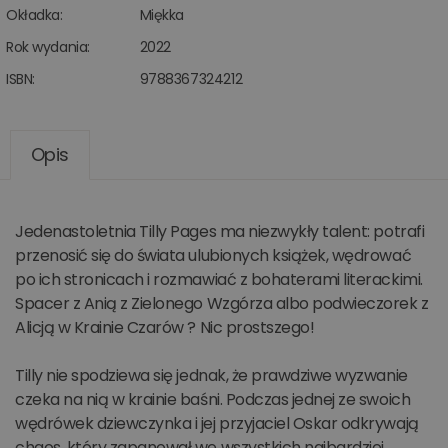
Okładka:
Miękka
Rok wydania:
2022
ISBN:
9788367324212
Opis
Jedenastoletnia Tilly Pages ma niezwykły talent: potrafi
przenosić się do świata ulubionych książek, wędrować
po ich stronicach i rozmawiać z bohaterami literackimi.
Spacer z Anią z Zielonego Wzgórza albo podwieczorek z
Alicją w Krainie Czarów ? Nic prostszego!
Tilly nie spodziewa się jednak, że prawdziwe wyzwanie
czeka na nią w krainie baśni. Podczas jednej ze swoich
wędrówek dziewczynka i jej przyjaciel Oskar odkrywają
chaos, który zapanował we wszystkich najbardziej