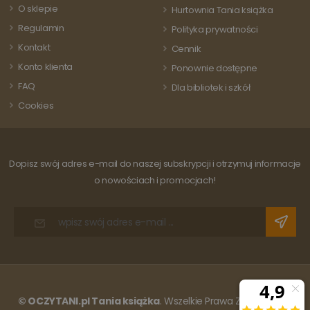
strony i s
O sklepie
używanej usługi
Hurtownia Tania książka
do liczeni
analitycznej
śledzenia
Regulamin
Google. Ten pli
Polityka prywatności
odsłon.
cookie służy do
Kontakt
rozróżniania
Cennik
unikalnych
Konto klienta
użytkowników
Ponownie dostępne
poprzez
FAQ
przypisanie
Dla bibliotek i szkół
losowo
Cookies
wygenerowanej
liczby jako
identyfikatora
klienta. Jest on
uwzględniony 
każdym żądani
Dopisz swój adres e-mail do naszej subskrypcji i otrzymuj informacje
strony w
witrynie i służy
o nowościach i promocjach!
do obliczania
danych
dotyczących
odwiedzających
sesji i kampanii
na potrzeby
raportów
analitycznych
witryn.
© OCZYTANI.pl Tania książka
. Wszelkie Prawa Zastrzeżone.