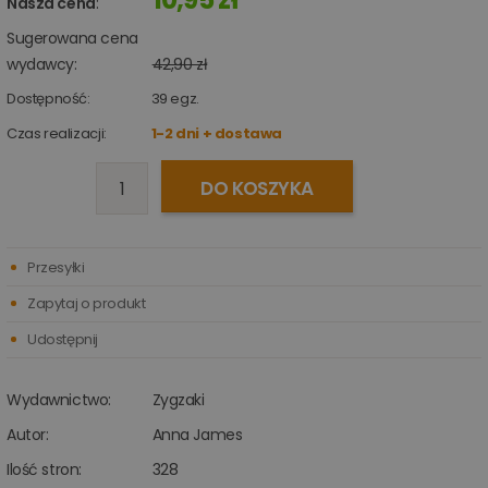
Nasza cena
:
Sugerowana cena
wydawcy:
42,90 zł
Dostępność:
39
egz.
Czas realizacji:
1-2 dni + dostawa
DO KOSZYKA
Przesyłki
Zapytaj o produkt
Udostępnij
Wydawnictwo:
Zygzaki
Autor:
Anna James
Ilość stron:
328