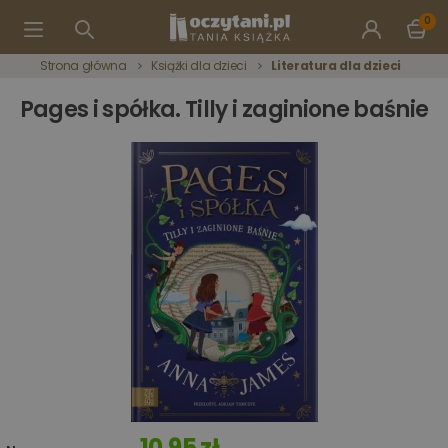
0
Strona główna
Książki dla dzieci
Literatura dla dzieci
Pages i spółka. Tilly i zaginione baśnie
10,95 zł