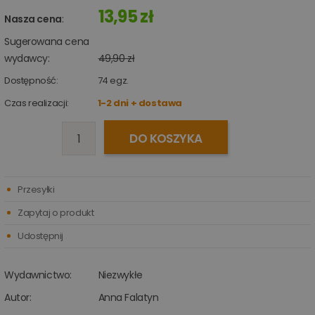
13,95 zł
Nasza cena
:
Sugerowana cena
wydawcy:
49,90 zł
Dostępność:
74
egz.
Czas realizacji:
1-2 dni + dostawa
DO KOSZYKA
Przesyłki
Zapytaj o produkt
Udostępnij
Wydawnictwo:
Niezwykłe
Autor:
Anna Falatyn