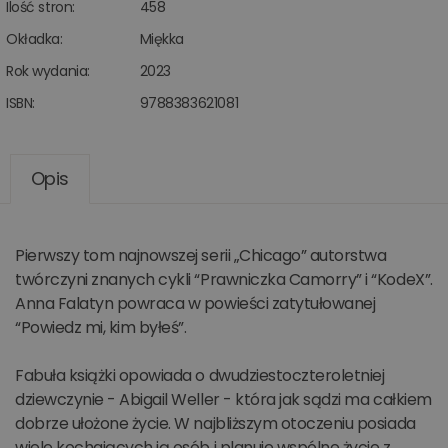
Ilość stron:
458
Okładka:
Miękka
Rok wydania:
2023
ISBN:
9788383621081
Opis
Pierwszy tom najnowszej serii „Chicago” autorstwa
twórczyni znanych cykli “Prawniczka Camorry” i “KodeX”.
Anna Falatyn powraca w powieści zatytułowanej
“Powiedz mi, kim byłeś”.
Fabuła książki opowiada o dwudziestoczteroletniej
dziewczynie - Abigail Weller - która jak sądzi ma całkiem
dobrze ułożone życie. W najbliższym otoczeniu posiada
wiele kochających ją osób i planuje wspólne życie z