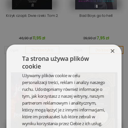
Krzyk czapli. Dwie rzeki. Tom 2
Bad Boys go to hell
11,95 zł
7,95 zł
46,90 zł
39,90 zł
×
Opis
Do koszyka
Opis
Do koszyka
Ta strona używa plików
cookie
Używamy plików cookie w celu
personalizacji treści, reklam i analizy naszego
ruchu. Udostępniamy również informacje o
tym, jak korzystasz z naszej witryny, naszym
partnerom reklamowym i analitycznym,
którzy mogą łączyć je z innymi informacjami,
które im przekazałeś lub które zebrali w
wyniku korzystania przez Ciebie z ich usług.